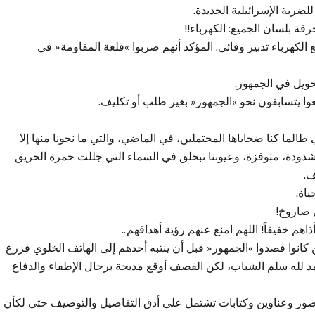
ربة الإسرائيلية الجديدة.
رقة بلسان الجميع: الكهرباء!!
كهرباء تدبير وقائي. المؤكد أنهم ضربوا »قلعة المقاومة« في
حويل في الجمهور.
وا يتسابقون نحو »الجمهور« بغير طلب أو تكليف.
 طالما كنا ضحاياها المحتملين، في الماضي، والتي ما نجونا منها إلا
 مشدودة، متوفزة، وعيوننا تبحلق في السماء التي جللت حمرة الحريق
ف.
اة.
 صاروخ!
اهم خفيفاً! اللهم امنع عنهم رؤية أهدافهم..
ن كانوا قصدوا »الجمهور« قبل أن ينتبه أحدهم إلى الهاتف الخلوي فزرع
لحمد لله سلم الشباب، لكن القصف أوقع مذبحة برجال الإطفاء والدفاع
 وصور وعناوين وكتابات تشتمل على أدق التفاصيل والتوصيف حتى لكأن