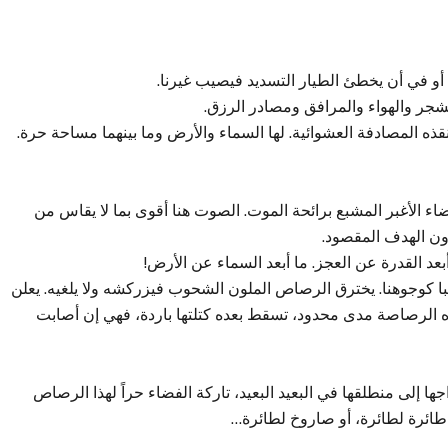
، أو في أن يخطئ الطيار التسديد فيصيب غيرنا.
شجر والهواء والمرافق ومصادر الرزق.
قذه المصادفة العشوائية. لها السماء والأرض وما بينهما مساحة حرة.
ء الأغبر المشبع برائحة الموت. الصوت هنا أقوى بما لا يقاس من
دون الهدف المقصود.
بعد القدرة عن العجز. ما أبعد السماء عن الأرض!
با كوجوهنا. يخترق الرصاص الملون الشحوب فيزركشه ولا يلغيه. يعلن
ه الرصاصة مدى محدود، تسقط بعده كتلتها باردة، فهي إن أصابت
ا إلى منطلقها في البعيد البعيد، تاركة الفضاء حراً لهذا الرصاص
ائرة لطائرة، أو صاروخ لطائرة…