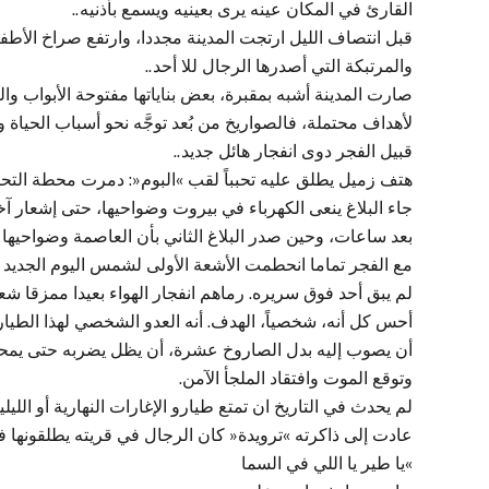
القارئ في المكان عينه يرى بعينيه ويسمع بأذنيه..
قبل انتصاف الليل ارتجت المدينة مجددا، وارتفع صراخ الأطفال
والمرتبكة التي أصدرها الرجال للا أحد..
صارت المدينة أشبه بمقبرة، بعض بناياتها مفتوحة الأبواب و
لأهداف محتملة، فالصواريخ من بُعد توجَّه نحو أسباب الحياة وم
قبيل الفجر دوى انفجار هائل جديد..
هتف زميل يطلق عليه تحبباً لقب »البوم«: دمرت محطة التح
جاء البلاغ ينعى الكهرباء في بيروت وضواحيها، حتى إشعار آخ
بعد ساعات، وحين صدر البلاغ الثاني بأن العاصمة وضواحيها 
مع الفجر تماما انحطمت الأشعة الأولى لشمس اليوم الجديد 
لم يبق أحد فوق سريره. رماهم انفجار الهواء بعيدا ممزقا شعور
أحس كل أنه، شخصياً، الهدف. أنه العدو الشخصي لهذا الطيار 
أن يصوب إليه بدل الصاروخ عشرة، أن يظل يضربه حتى يمحوه
وتوقع الموت وافتقاد الملجأ الآمن.
لم يحدث في التاريخ ان تمتع طيارو الإغارات النهارية أو الليلي
عادت إلى ذاكرته »ترويدة« كان الرجال في قريته يطلقونها 
»يا طير يا اللي في السما