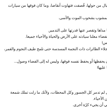
بال من حولها، قُصفت فتهاوت أنقاضا، وما كان فوقها من سيارات
المشوب بشحوب الموت والأسى.
مداها وتقصر عنها قدرتها على التدمير.
لفضاء معلنا سيادته على الأرض والحياة والأحياء جميعا.
فس!
 جلاء الطائرات ذات النجمة المسدسة حتى نلمح طيف النجوم والقمر،
ن يحفظها أو يحفظ نفسه فوقها، وليس له إلى الفضاء وصول…
عليها!
 لم تدمر كل الجسور وكل المحطات، ولأنك ما زلت تملك شمعة
الأحياء.
ي أن يجيء كرّة أخرى.