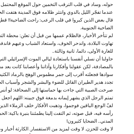
حوله، وساد في قلب الترقب التخمين حول الموقع المحتمل للض
عندما تفجّر الليل بالدوي وانتثر ظلامه فوق المدينة هتفت الح
قال بعض الذين كبروا في قلب الرعب: راحت الضاحية!! قطع ال
الضاحية الجنوبية.
لم تتأخر الأخبار، فالظلام عممها من قبل أن تعلن: محطة الت
تهاوت البلادة، واندحر الخوف، واستعاد الشباب وعيهم فاندفع
للغارة الأولى، دائما، ثانية وثالثة..
حاولنا أن نسلي أنفسنا باستعادة ليالي الموت الإسرائيلي التي
بالمصادفة، لكن عقولنا وأفكارنا وآذاننا وأعصابنا كانت بعد
سوادها فجعلته أقرب إلى جمر مطموس الوهج بالرماد الكثي
تجدد هدير الطيران القاتل للضوء والبشر والشجر وأسباب الحي
صرخت الصبية التي جاءت بها حماستها إلى الصحافة: لو أنني
تمتم الرجل الذي يشهر إيمانه بدمغة فوق جبينه: اللهم اجعل أذ
لفّ الوجع الباقين فوجموا، وذهبت الأفكار خلف الزملاء الذي
رأسه فيه، قبل صوته، ثم التفت إلينا يطمئننا بنبرة باكية: ا
المدني.. الضحايا كثيرون!
لا وقت للحزن. لا وقت لمزيد من الاستفسار. الكارثة أخبار