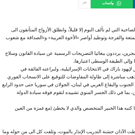
واتساب
اخبة التي لم تألف النوم إلا قليلاً، وانطلق الأزواج المتأنقون الى
للمتعة والفرجة وتوطيد أواصر »الأخوة العربية« و»الصداقة مع شعوب
ين، يرددون ببغائيا التصريحات الرسمية عن سيادة القانون وسلاح
 وإلى الطبقة الوسطى اعتبارها،
يهود باراك في الانتخابات الإسرائيلية، ولبراعته الفائقة في
تذهب مباشرة إلى طاولة المفاوضات للتوقيع على الانسحاب الفوري
لجنوب والبقاع الغربي في لبنان، الجولان في سوريا حتى حدود الرابع
بما في ذلك الجسر المنوي تشييده لتقوم فوقه سيادة الدولة
ا كتبه هذا الخبير المتخصص والذي لا يخطئ (مع غمزة من العين
طت الآذان حسَنة التدريب الإنذار بالموت، وتلفت كل الى من حوله وما