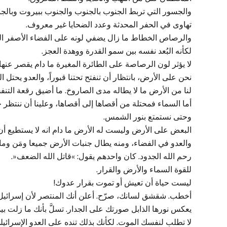
والجسور التي تربط الجنوب بالجنوب والجنوب ببيروت وبالج
تهاوى في الحفر المحدثة وعدد الضحايا غير معروف.
والرصاص الخطاط ما زال يضفي لونه على الفضاء الأصفر 
لكأنه البُعد نفسه بين سمو القدرة ووهدة العجز.
لا يؤثر لون الرصاصة على الطائرة المغيرة ما دام يقصر عنها 
نحن على الأرض، بانتظار أن تنفتح تحتنا قبوراً، والعدو يحتل ا
لنا من الأرض ما لا يطاله مدى الصاروخ. ما أضيق رقعة التن
أما السماء فمحتلة من أقصاها إلى أقصاها، وعلينا أن ننتظر
وحتى نستمتع بنور الشمس.
البعض على الأرض وليست له الأرض ما دام انه لا يستطيع أ
والعدو في الفضاء، ومنه يطال جنبات الأرض جميعا ومَن وما 
رحم الله الجدود. كان واحدهم يقول: »قاتل الله الضعف«.
للقوة السماء والأرض والقرار.
ليست حياة أن تعيش أو تموت بقرار عدوك!
أخطب. شقشق لسانك، صرّح. أعلن أنك المنتصر لأن إسرائيل
يعكس نورها الذابل صورتك على الجدار. تسلَّ بأنك ما زلت بين 
لا تطلب لنفسك الموت. لكأنك بذلك تنده على العدو الإسرائيل