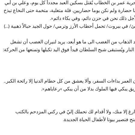
لحرية عمر بن الخطاب يُقتل بسكين العبد مجدداً كل يوم، وعلي بن أبي
ا حضارة ولم نكن يوما حضاريين. قلة متغلبة، متخمة حتى النخاع تبذخ
أجل ذلك نحن في حزن دائم، وفي بكاء دائم«.
في بيروت/ تحمل أحطاب الأرز وترمي/ حول الجيد حبالاً ذهبية (…)
 الذهاب من الغضب الى ما هو أبعد، يريد لنيران الغضب أن تشعل
ر ويُستبقى شبح السلطان قيداً فوق اليد تكبلها وتمنعها من الحركة:
عمر بداءات السفر، وألا يعشق من كل حطام الدنيا إلا رائحة الكبر..
ق يبكي فيها الملوك بدلا من أن يبكي »رعاياهم«.
ارغ إلا منك، ولا أقدام لك تحملك إليّ في ركني المزدحم بالكتب
ح فتصير بيوتا لأطفال الحياة الجديدة.