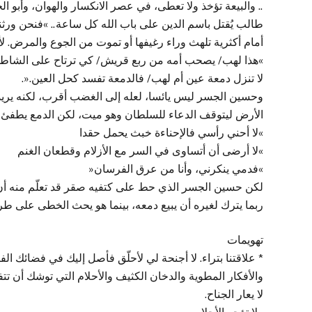
.. والبيعة تؤخذ ولا تعطى، في عصر الانكسار والهوان، وأبو ا
طالب يُقتل باسم الدين على باب الله كل ساعة.. »فنحن ورثن
أمام أكثرية تلهث وراء رغيفها أو تموت من الجوع والمرض. ل
»هذا لهب/ يصحب أمه من ربع قريش/ كي ترتاح على الشاطئ/ 
لا تنزل دمعة عين أم لهب/ فالدمعة تفسد كحل العين.«.
وحسين الجسر ليس يائسا، لعله إلى الغضب أقرب، لكنه يريد
الأرض ليتوقف الدعاء للسلطان وهو ميت، لكن الدمع يطفئ النا
»لا أحني رأسي فالإحناءة خبث يحمل حقدا
»لا أرضى أن أتساوى في السر مع الأزلام وقطعان الغنم
»فدمي ينكرني، وأنا من عرق الفرسان«
لكن حسين الجسر الذي حط على كتفيه صقر قد تعلّم منه أن ال
ربما يترك لغيره أن يبيع دمعه، بينما هو يحث الخطى على طري
تهويمات
* علاقتنا بتراء. لا أجنحة لي لأحلّق فأصل إليك في فضائك الف
والأفكار المطوية والدخان الكثيف والأحلام التي توشك أن تتفت
لا يعار الجناح.