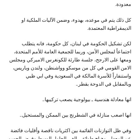
معدودة.
كل ذلك يتم في موعده، بهدوء، وضمن الآليات الملكية او
الديمقراطية المعتمدة.
لكن تشكيل الحكومة في لبنان، كل حكومة، فانه يتطلب
اجتماعاً لمجلس الأمن، وربما للجمعية العامة للأمم المتحدة،
ومعها على الارجح، جلسة طارئة للكونغرس الاميركي ومجلس
الامن القومي في كل من موسكو وواشنطن، ولندن وباريس،
واستنفاراً للأسرة المالكة في السعودية وفي ابي ظبي
وبالمقابل في الدوحة بقطر..
انها معادلة هندسية ـ بيولوجية يصعب تركيبها..
انها اصعب منازلة في الشطرنج بين الممكن والمستحيل..
وفي ظل التوازنات القائمة بين اكثريات ناقصة وأقليات فائضة
عن المعدل، وهياج طوائفي الغى الحلول الوسط وفرض الحسم