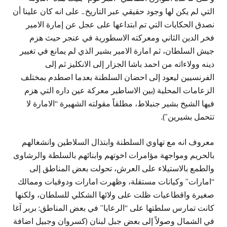
التي لم يكن لها وجود حقيقي عبر التاريخ.. على انه كان علينا أن
نصدق الحكايات التي تم ابتداعها على عجل عن إمارة الامير
فخر الدين الثاني ومعركته الاسطورية في عنجر حيث هزم
جيش السلطان، ثم امارة الامير بشير الذي لم يمانع في تغيير
دينه وولاءاته من احمد باشا الجزار إلى الانكليز ثم إلى
الفرنسيين ليعود إلى احضان السلطنة بعدما اصطدم بمختلف
الزعامات المحلية (بين الاساطير معركة عين داره التي هزم
فيها الشيخ بشير جنبلاط، مطلقاً مقولته الشهيرة “الامارة لا
تتحمل بشيرين”).
معروف انه مع تهاوي السلطنة وابتذال السلاطين وانشغالهم
بالحريم ومواجهة مؤامرات اخوتهم وابنائهم بالسلطة والرشاوى
والطمع بالاستيلاء على العرش، تحولت بعض المناطق إلى
“امارات” وكيانات مستقلة، وظهرت امارات ودوقيات وممالك
صغيرة واقطاعيات ظلت على ولائها الشكلي للسلطان، ولكنها
كانت تمارس سلطتها على “الرعايا” في بعض المناطق: بربر آغا
في الشمال وصولاً إلى بعض جبل لبنان (كسروان وجبيل اضافة