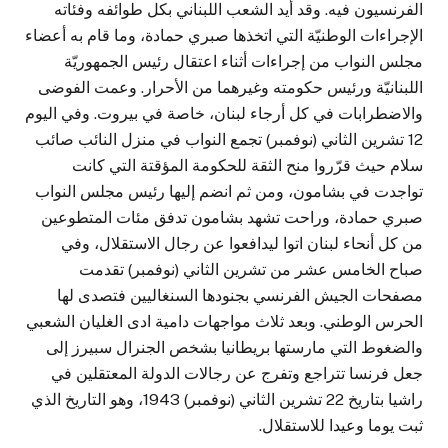
الفرنسيون فيه. وقد أيد الشعب اللبناني بكل طوائفه وفئاته
الإجراءات الوطنيّة التي اتخذها صبري حمادة، وما قام به أعضاء
مجلس النواب من إجراءات أثناء اعتقال رئيس الجمهوريّة
اللبنانيّة ورئيس حكومته وغيرهما من الأحرار. وعمت الفوضى
والاضطرابات في كل أرجاء لبنان، خاصة في بيروت. وفي اليوم
12 تشرين الثاني (نوفمبر) تجمع النواب في منزل النائب صائب
سلام حيث قرّروا منح الثقة للحكومة المؤقتة التي كانت
تواجدت في بشامون، ومن ثم انضم إليها رئيس مجلس النواب
صبري حمادة، وراحت تشهد بشامون تدفق مئات المتطوعين
من كل أنحاء لبنان اتوا ليدافعوا عن رجال الاستقلال، وفي
صباح الخامس عشر من تشرين الثاني (نوفمبر) تقدمت
مصفحات الجيش الفرنسي بجنودها السنغاليين فتصدى لها
الحرس الوطني. وبعد ثلاث مواجهات دامية ادى الغليان الشعبي
والضغوط التي مارستها بريطانيا بشخص الجنرال سبيرز إلى
جعل فرنسا تتراجع وتفرج عن رجالات الدولة المعتقلين في
راشيا بتاريخ 22 تشرين الثاني (نوفمبر) 1943، وهو التاريخ الذي
ثبت يوما وعيدا للاستقلال.