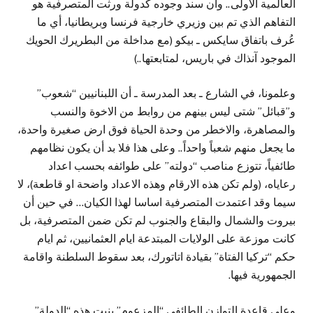
العالمية الاولى.. وان سند وجوده كدولة ورثت المتصرفية هو
التفاهم الذي تم بين وزيري خارجية فرنسا وبريطانيا، أي ما
عُرف باتفاق سايكس ـ بيكو (مع مداخلة من البطريرك الحويك
الموجود آنذاك في باريس، لمتابعتها..)
وعلمونا، في الشارع ـ بعد المدرسة ـ أن اللبنانيين “شعوب”
و”قبائل” شتى ليس بينهم من روابط من الاخوة والنسب
والمصاهرة، والاخطر من وحدة الحياة فوق ارض صغيرة واحدة،
ما يجعل منهم شعباً واحداً.. وعلى هذا فلا بد أن يكون نظامهم
طائفياً، تتوزع مناصب “دولته” على طوائفه بحسب اعداد
رعاياه، (ولم تكن هذه الارقام وهذه الاعداد واضحة او قاطعة)، لا
سيما وقد اعتمدت المتصرفية اساسا لهذا الكيان… في حين أن
بيروت والشمال والبقاع والجنوب لم تكن ضمن المتصرفية، بل
كانت موزعة على الولايات المبتدعة ايام العثمانيين، ثم ايام
حكم “تركيا الفتاة” بقيادة اتاتورك، بعد سقوط السلطنة واقامة
الجمهورية فيها.
وعلى قاعدة التوازن الطائفي “المزعوم” بنيت هذه “الدولة”