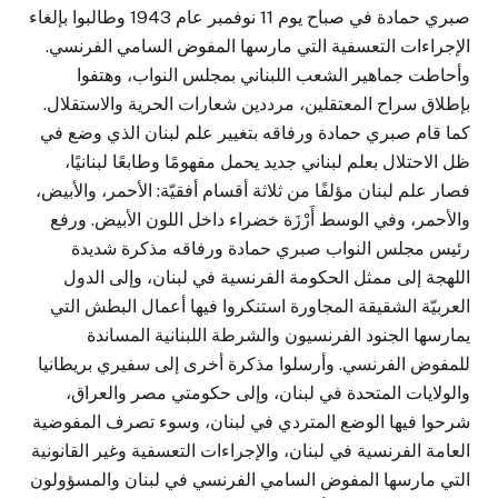
صبري حمادة في صباح يوم 11 نوفمبر عام 1943 وطالبوا بإلغاء
الإجراءات التعسفية التي مارسها المفوض السامي الفرنسي.
وأحاطت جماهير الشعب اللبناني بمجلس النواب، وهتفوا
بإطلاق سراح المعتقلين، مرددين شعارات الحرية والاستقلال.
كما قام صبري حمادة ورفاقه بتغيير علم لبنان الذي وضع في
ظل الاحتلال بعلم لبناني جديد يحمل مفهومًا وطابعًا لبنانيًا،
فصار علم لبنان مؤلفًا من ثلاثة أقسام أفقيّة: الأحمر، والأبيض،
والأحمر، وفي الوسط أَرْزَة خضراء داخل اللون الأبيض. ورفع
رئيس مجلس النواب صبري حمادة ورفاقه مذكرة شديدة
اللهجة إلى ممثل الحكومة الفرنسية في لبنان، وإلى الدول
العربيّة الشقيقة المجاورة استنكروا فيها أعمال البطش التي
يمارسها الجنود الفرنسيون والشرطة اللبنانية المساندة
للمفوض الفرنسي. وأرسلوا مذكرة أخرى إلى سفيري بريطانيا
والولايات المتحدة في لبنان، وإلى حكومتي مصر والعراق،
شرحوا فيها الوضع المتردي في لبنان، وسوء تصرف المفوضية
العامة الفرنسية في لبنان، والإجراءات التعسفية وغير القانونية
التي مارسها المفوض السامي الفرنسي في لبنان والمسؤولون