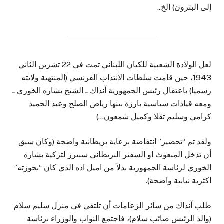
إلى البترون) الخ..
لعل الولادة الشعبية للكيان اللبناني تمت في 22 تشرين الثاني
1943، حين قامت سلطات الانتداب الفرنسي (المنتهية ولايته
رسميا) باعتقال رئيس الجمهورية آنذاك ـ الشيخ بشاره الخوري ـ
ومعه قيادات سياسية بارزة بينها رياض الصلح وعبد الحميد
كرامي وسليم تقلا وكميل شمعون…)
ولقد تم “تحضير” انتفاضة برعاية بريطانية واضحة (وكان سبق
أن تدخل المبعوث او السفير البريطاني سبيرز لتزكية بشاره
الخوري لرئاسة الجمهورية بدلاً من اميل اده الذي كان “بحوزته”
اكثرية نيابية واضحة).
طلب آنذاك من سائر الزعامات أن تلتقي في منزل سليم سلام
(والد الرئيس صائب سلام)، فاجتمع النواب والوزراء برئاسة