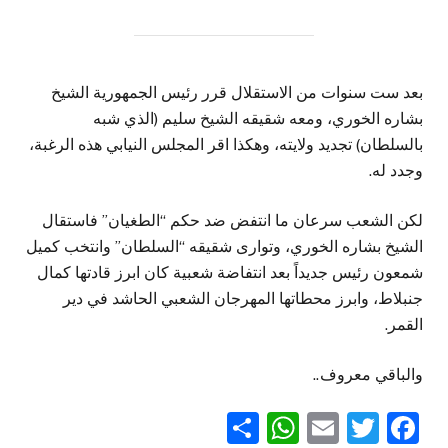
بعد ست سنوات من الاستقلال قرر رئيس الجمهورية الشيخ
بشاره الخوري، ومعه شقيقه الشيخ سليم (الذي شبه
بالسلطان) تجديد ولايته، وهكذا اقر المجلس النيابي هذه الرغبة،
وجدد له.
لكن الشعب سرعان ما انتفض ضد حكم “الطغيان” فاستقال
الشيخ بشاره الخوري، وتوارى شقيقه “السلطان” وانتخب كميل
شمعون رئيس جديداً بعد انتفاضة شعبية كان ابرز قادتها كمال
جنبلاط، وابرز محطاتها المهرجان الشعبي الحاشد في دير
القمر.
والباقي معروف..
WhatsApp
Share
Email
Twitter
Facebook