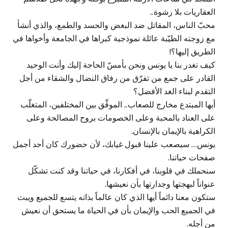
العقاريات بلا رشوة..
محبّ الناس، المقاتل ضد البغض والحسد والطمع، والذي أنشأ
مع زوجته الطيّبة عائلة نموذجية كبراها في الجامعة وأخواها في
الطريق إليها؟!
كيف تغدر بنا يا يونس ونحن بأمسّ الحاجة إليك وأنت الوحيد
القادر على جمع من تفرّق من رفاق النضال والشقاء من أجل
التقدم لبناء الغد الأفضل؟
أيها المبتدع مخارج للصعاب.. الموفِّق بين المختلفين، المتغلّب
على العناد بالمحبة وعلى الخصومات بروح المصالحة وعلى
الكراهية بالإيمان بالإنسان.
يونس… سيصعب علينا قبول غيابك، لأن حضورك كان أحد أجمل
صفحات حياتنا.
سنحملك في قلوبنا، في أفكارنا، في حياتنا وقد كنت تشكّل
عنواناً لبهجتها وجدارتها بأن نعيشها.
ستكون معنا دائماً أيها الذي كان عالماً بذاته يتسع للجميع ويبث
في الجميع الحب والإيمان بأن في الحياة ما يستحق أن نعيش
من أجله.