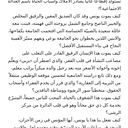
تستولد إقطاعاً عاتياً يصادر الأملاك وأسباب الحياة باسم العدالة
الاجتماعية؟!
كيف يموت يونس وقد كان الصديق المعين والرفيق المخلص
والخبير الناصح وجامع الشمل بزوجته التي فهمته، فبنت معه
عائلة سعيدة بالصبيّة الحساسة التي اقتحمت الجامعة بكفاءتها،
والابنين اللذين يخطوان نحو الجامعة بوعي وبفهم مميّز لأهمية
النجاح في بناء المستقبل الأفضل؟
كيف يموت هذا الإنسان الرقيق القادر على التغلب على
مصاعب النشأة في قلب الفقر، والذي اضطر أن «يربي» ويعلّم
إخوته وأخواته الأصغر منه بعد رحيل والده مبكراً براتب معلم،
ومع ذلك تابع دراسته الجامعية لتحسين موقعه الوظيفي منتقلاً
من التربية إلى العقارية؟ والذي قرر أن يخدم الفقراء وأصحاب
الحقوق، متخطياً سور الرشوة ووساطة النافذين؟
كيف يموت هذا الشغوف بالحياة، المحب للناس جميعاً، المتبرّع
بخدمة كل ذي حق مجاناً وهو في قلب الدائرة من مركز
الرشى؟
كيف تفعل بنا هذا يا يونس، أيها المؤنس في زمن الأحزان،
المنجد في ساعات الأزمة المتبرّع بوقته وجهده لحل طلاسم