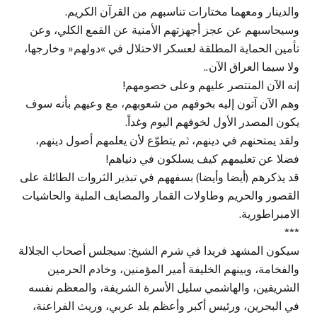
والدينار ومعهما مختارات تناسبهم من القرآن الكريم.
وسيحاسبهم عن عجز أجهزتهم الأمنية عن القمع الكلي، وعن
تأمين الحماية المطلقة لعسكر الاحتلال في »دولهم« وخارجها،
ولا سيما العراق الآن..
إنه الآن المنتصر عليهم وعلى خصومهم!
وهم الآن آتون إليه بخوفهم من شعوبهم، مع وعيهم بأنه سوف
يكون المصدر الأول لخوفهم اليوم وغداً.
ولقد يمتحنهم في دينهم، ثم يتطوّع لأن يعلمهم أصول دينهم،
فضلا عن تعليمهم كيف يسلكون في دنياهم!
قد يذكرهم (أيضا وأيضا) بسفههم في تبذير الثروات الطائلة على
القصور والحريم وطاولات القمار والمصايف الملية والحاشيات
الامبراطورية.
***
سيكون المشهد فريدا في شرم الشيخ: سيجلس أصحاب الجلالة
والفخامة، وبينهم الخليفة أمير المؤمنين، وخادم الحرمين
الشريفين، والهاشمي سليل الأسرة الشريفة، والمعظم نفسه
في البحرين، ورئيس أكبر وأعظم بلد عربي، وريث الفراعنة،