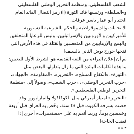
الشعب الفلسطيني، ومنظمة التحرير الوطني الفلسطيني
و»السلطة« ورئيسها قائد الثورة (!!) رمز النضال القائد العام
الختيار أبو عمار ياسر عرفات.
الانتخابات والديموقراطية والحكم بالشرعية الدستورية
للأميركيين والأوروبيين والإسرائيليين، وليس للرعايا المتخلفين
والهمج والإرهابيين من المتعصبين والقتلة في هذه الأرض التي
فتحها جورج بوش الثاني بالسيف!
ثم أن إعلان البراءة من اللغة القديمة هو الشرط الأول للتعيين:
ما هذه الكلمات البائدة التي ما زال يتداولها البعض مثل
»الثورة«، »الكفاح المسلح«، »التحرير«، »المقاومة«، »الجهاد«،
»حرب التحرير الوطني«، »حرب الشعب«، وصولاً إلى »منظمة
التحرير الوطني الفلسطيني«.
»التحرير« امتياز أميركي مثل الكوكاكولا والمارلبورو. وقد
خصت بشرفه الكويت قبل 13 سنة، وخُص به العراق قبل أربعة
وخمسين يوماً، وربما أنعم به على »مستعمرات« أخرى إذا
قضت الحاجة!
* * *