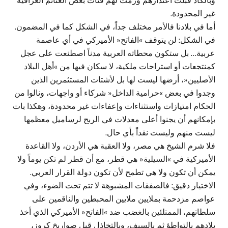
وبالكاد قبلت اعتذارهم ورمت لهم فتات بعض الغنائم العراقية
غير المحدودة.
أما في بلادنا فالأمر مختلف جداً، في الشكل كما في المضمون.
في الشكل: لن يتوقف »الفاتح« الأميركي في أي عاصمة
عربية… بل ستكون محطاته العربية مدناً اصطنعت على عجل
كمنتجعات أو استراحات ملكية، لا سكان فيها من »أهل البلاد
الأصليين«، أرضها ليست لها بل لأشتات المستثمرين الذين
وجدوا في بعض »حرامية الداخل« شركاء أو واجهات، ونالوا من
الحكام امتيازات واستثناءات وإعفاءات غير محدودة، وهكذا بات
بإمكانهم أن يجنوا أعلى معدلات في الربح لرساميل معظمها
ليست منهم وليست نقداً بأي حال.
فلا شرم الشيخ هي مصر، ولا العقبة هي الأردن، ولا القاعدة
الأميركية في »السيلية« هي قطر، مع أن قطر لم تكن يوماً ولا
يمكن أن تكون ولا هي تطمح لأن تكون دولة القرار العربي.
الاختيار دقيق: فالصفقات المشبوهة لا تتم تحت الضوء، وفي
عواصم مزدحمة بملايين ملايين المحبطين والناقمين على
سلطاتهم، الممتلئين بالغضب ضد »الفاتح« الأميركي الذي أخذ
بلادهم بالتواطؤ ثم بالسيف، وبالتخاذل قبل صواريخ كروز،