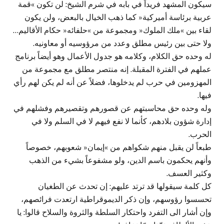
سيكون المشهد فريداً في بابه في شرم الشيخ: لن تكون »قمة
عربية برئاسة أميركية« كما ذهب الخيال بالبعض، ولن يكون
لقاء بين »ملك الملوك« ومجموعة من »حلفائه« حكام الأقاليم…
ولا حتى بين رئيس مطلق وعدد من مرؤوسيه أو معاونيه.
له وحده حق الكلام، وكلامه هو جدول الأعمال وهو أيضاً برنامج
عملهم في الفترة المقبلة. إنه منتصر مطلق مع مجموعة من
المهزومين في حرب لم يدخلوها، فضلاً عن أنه لم يكن لهم رأي
فيها.
وله وحده حق محاسبتهم عن قصورهم وتقصيرهم وفشلهم في
إدارة شؤون بلادهم، كأنما لا نفع فيهم لا في السلم ولا في
الحرب.
طبعاً لن يقبل منهم شكواهم من »إيمان« شعوبهم، خصوصاً
وأنهم يحكمون باسم الدين، ولو مشفوعاً بشيء من الذهب
وكثير العسف.
كل كلمة سيقولها قد ترتد عليهم: إن تحدث عن الطغيان
تحسسوا رؤوسهم، وإن ذكر الديموقراطية ارتعدت فرائصهم،
وإن أشار الى التفرد واحتكار السلطة والثروة والسلاح قالوا: يا