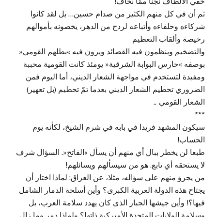
خفي الألطاف نجّنا ممّا نخاف!
ثم أن في كل منهم الكثير من صدام حسين… بل لقد كانوا
شركاءه وحلفاءه وأتباعه لردح من الدهر، يخصونه بأموالهم
رخيصة وألقاب التعظيم
والتضخيم وينظمون فيه القصائد ويرون فيه »بطلهم القومي«
بوصفه »حارس البوابة الشرقية« يومئذ كانت القومية محببة
ومفيدة لتستخدم في مواجهة الشعار الديني، أما اليوم فمن
الضروري تحطيم الشعار الديني بعدما تمّ تحطيم (بل تعهير)
الشعار القومي ..
***
سيكون المشهد فريدا في بابه في شرم الشيخ، لكأنه يوم
الحساب!
طبعا لن يخطر ببال أي منهم أن يسأل »الفاتح«. السؤال شرف
لا يستحقه أي تابع. هو من سيسألهم ويسائلهم!
من يجرؤ منهم على سؤاله، مثلا، عن العراق: لماذا اختار أن
يجتاح هذه الدولة العربية الكبرى؟ وأين أسلحة الدمار الشامل
فيها؟! وأين جيشها الجبار الذي كان يهدد سلامة العرب، بل
وسلامة الولايات المتحدة الأميركية ذاتها؟ ولماذا دمر وما زال