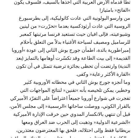
تطأ قدماه الأرض العربية التي أخذها بالسيف، فلسوف يكون
»الفاتح« بامتياز!
من وارسو البولونية التي عادت كاثوليكية، إلى بطرسبورغ
الروسية التي عادت أرثوذكسية بعدما »تحرّرت« من لينين
وشيوعيته، فإلى افيان حيث تستعيد فرنسا مرتبتها كمعبر
للرساميل ومصيف لسياحة الأغنياء بدلاً من التعلق بأحلام
إمبراطورية بائدة، اطمأن جورج بوش الثاني إلى عودة »أوروبا
القديمة« إلى بيت الطاعة وقد تكسّرت أوهامها بالتمايز (بعد
الندية) وارتضت أن تحظى بجائزة ترضية تتمثل في أن تكون
»القارة الأكثر رعاية« وكفى.
وما أنجزه جورج بوش الثاني في محطاته الأوروبية كثير
وخطير، يمكن تلخيصه بأنه »تقنين« لنتائج المواجهات التي
تفجرت في شوارع أوروبا جميعاً اعتراضاً على التفرّد الأميركي
بالقرار الكوني، ووصلت ساحاتها »الرسمية« إلى مجلس الأمن،
قبل أن تنتهي بالانكسار المدوي حين خرقت الإدارة الأميركية
»الشرعية الدولية« وذهبت إلى الحرب ضد العراق ومعها
بريطانيا فقط وإلى احتلاله، فلحق بها المعترضون معتذرين،