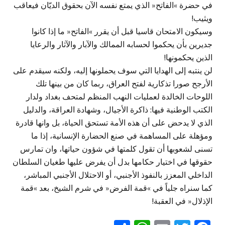
في حضرة »الفاتح« الذي يمتع نفسه الآن بحقوق الديّان فيعاقب
ويثيب!
وسيكون الامتحان قاسيا قبل أن يقرر »الفاتح« ما إذا كانوا
جديرين بأن يحكموا لحسابه الممالك والآبار والآثار والرعايا
الذين يحكمونها!
لن ينتبه إلى الهدايا التي سوف يحملونها إليه، ولكنه سيقدم على
الأرجح صورا تذكارية لفتح العراق، ربما كان من بينها تلك
اللوحات الخالدة لعمليات النهب المنظم لمتحف بغداد ولدار
الكتب الوطنية فيها: ذاكرة الأجيال، وشهادة العراقة، والدليل
الذي لا يدحض على أن هذه الأمة تستحق الحياة، بل وانها قادرة
ومؤهلة على المساهمة في صنع الحضارة الإنسانية، إذا ما
تسنى لشعوبها أن تقول كلمتها في شؤون حياتها، وان تمارس
حقوقها في اختيار حكامها بدل أن يفرض عليها طغيان السلطان
الداخلي المعزز بالنفوذ الأجنبي، أو الاحتلال الأجنبي المباشر،
كما سنراه جلياً في »قمة الفرض« في شرم الشيخ، بعد »قمة
الإذلال« في العقبة!