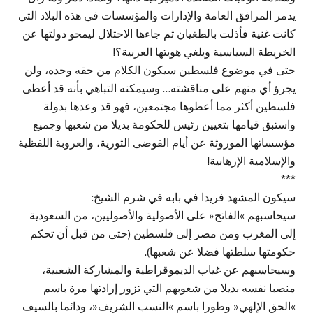
يدمر المرافق العامة والإدارات والمؤسسات في هذه البلاد التي
كانت غنية فأذلت بالطغيان ثم جاءها الاحتلال ليمحو دولتها عن
الخريطة السياسية ويلغي هويتها العربية؟!
حتى في موضوع فلسطين سيكون الكلام من حقه وحده، ولن
يجرؤ أي منهم على مناقشته… وسيمكنه التباهي بأنه قد أعطى
فلسطين أكثر مما أعطوها مجتمعين، فهو قد وعدها بدولة
واستبق قيامها بتعيين رئيس للحكومة بديلا من شعبها وجميع
مؤسساتها الموروثة عن أيام الفوضى الثورية، والعروبة اللفظية
والإسلامية الإرهابية!
***
سيكون المشهد فريدا في بابه في شرم الشيخ:
سيحاسبهم »الفاتح« على الأصولية والأصوليين، من السعودية
إلى المغرب ومن مصر إلى فلسطين (حتى من قبل أن تحكم
حكومتها سلطتها فضلا عن شعبها).
وسيحاسبهم عن غياب الديموقراطية والمشاركة الشعبية،
منصبا نفسه بديلا من شعوبهم التي تزور إرادتها مرة باسم
»الحق الإلهي« وطورا باسم »النسب الشريف«، ودائما بالسيف