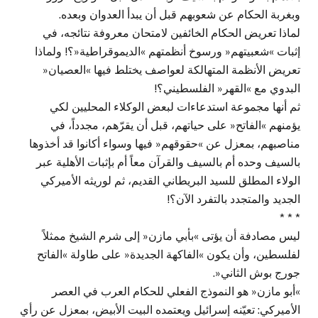
وبغربة الحكام عن شعوبهم قبل أن يبدأ العدوان وبعده.
لماذا تعريض الحكام الخائفين لامتحان معروفة نتائجه، في
إثبات »شعبيتهم« ورسوخ أنظمتهم »الديموقراطية«؟! ولماذا
تعريض الأنظمة المتهالكة لعواصف يختلط فيها »العصيان«
البدوي مع »القهر« الفلسطيني؟!
ثم أنها مجموعة استدعاءات لبعض الوكلاء المحليين لكي
يؤمنهم »الفاتح« على حياتهم، قبل أن يقرّهم، مجدداً، في
مناصبهم، بمعزل عن »حقوقهم« فيها وسواء أكانوا قد أخذوها
بالسيف وحده أم بالسيف والقرآن معاً أم بإثبات الأهلية عبر
الولاء المطلق للسيد البريطاني القديم، ثم لوريثه الأميركي
الجديد والمتجدد بالتفرد الآن؟!
* * *
ليس مصادفة أن يؤتى »بأبي مازن« إلى شرم الشيخ ممثلاً
لفلسطين، وأن يكون »الفاكهة الجديدة« على طاولة »الفاتح
جورج بوش الثاني«.
»أبو مازن« هو النموذج الفعلي للحكام العرب في العصر
الأميركي: تعيّنه إسرائيل ويعتمده البيت الأبيض، بمعزل عن رأي