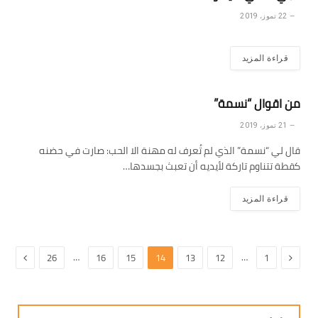
22 تموز، 2019
قراءة المزيد
من اقوال “نسمة”
21 تموز، 2019
قال لي “نسمة” الذي لم تُعرف له مهنة الا الحب: صارت في حضنه
كقطة تتناوم تاركة لأيديه أن تعبث بجسدها…
قراءة المزيد
السابق
التالي
…
…
26
16
15
14
13
12
1