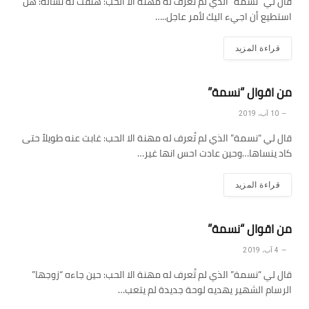
قال لي “نسمة” الذي لم تُعرف له مهنة الا الحب: هتفت له تسأله: هل
استطيع أن اجيء اليك لأمر عاجل..…
قراءة المزيد
من اقوال “نسمة”
10 آب، 2019
قال لي “نسمة” الذي لم تُعرف له مهنة الا الحب: غابت عنه طويلاً حتى
كاد ينساها…وحين عادت احس انها غير…
قراءة المزيد
من اقوال “نسمة”
4 آب، 2019
قال لي “نسمة” الذي لم تُعرف له مهنة الا الحب: حين جاءه “زوجها”
الرسام الشهير يهديه لوحة جديدة لم يتعب…