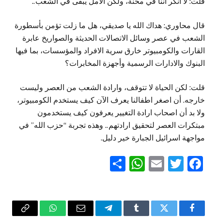
قلت: لا أنكر اننا في محنة، ولكن الامل يبقى في الشعب..
قال محاوري: هداك الله يا صديقي، هل ما زلت تؤمن بأسطورة
الشعب في عصر وسائل الاتصالات الحديثة والصواريخ عابرة
القارات والكومبيوتر خارق سرية الافراد والمؤسسات، بما فيها
البنوك والادارات الرسمية وأجهزة المخابرات؟
قلت: لكن الحياة لا تتوقف، وارادة الشعب من العصر وليست
خارجه. أن اصغر اطفالنا يعرف الآن كيف يستخدم الكومبيوتر،
ولا بد أن اصحاب ارادة التغيير يعرفون كيف يستخدمون
مبتكرات العصر لتحقيق ارادتهم.. وهذه تجربة “حزب الله” في
مواجهة اسرائيل الجبارة خير دليل.
WhatsApp
Share
Email
Twitter
Facebook
فيسبوك
تويتر
Tumblr
تيلقرام
البريد
واتساب
Copy