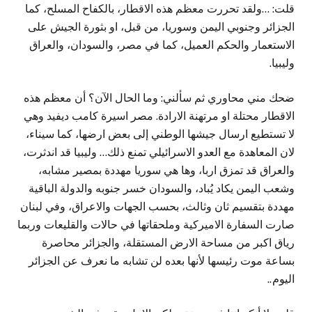
قلت: …ولقد تحررت معظم هذه الاقطار، بالكفاح المسلح، كما
الجزائر وجنوبي اليمن وسوريا، من قبل، او بثورة الجيش على
الاستعمار والحكم العميل، كما في مصر، والسودان، والعراق
وليبيا.
ضحك مني محاوري ثم سألني: وما الحال الآن؟ أن معظم هذه
الاقطار محتلة او مرتهنة الارادة. مصر اسيرة كامب ديفيد وهي
لا تستطيع ارسال جيشها الوطني إلى بعض ارضها، كما سيناء،
لان المعاهدة مع العدو الاسرائيلي تمنع ذلك… وليبيا قد اندثرت،
والعراق قد تمزق اربا، وها هي سوريا مهددة بمصير مشابه،
وشعب اليمن يكاد يُباد، والسودان خسر جنوبه والدولة الباقية
مهددة بتقسيم ثان وثالث، بحسب الجهات والاعراق، وفي لبنان
صارت السفارة الاميركية وملحقاتها في حالات والقليعات وربما
رياق اكبر من مساحة الارض المستقلة، والجزائر محاصرة
بساعة موت رئيسها لأنها بعده لن تشابه ما نعرف عن الجزائر
اليوم..