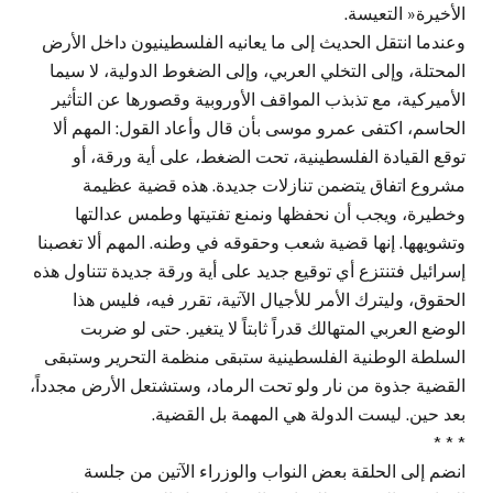
الأخيرة« التعيسة.
وعندما انتقل الحديث إلى ما يعانيه الفلسطينيون داخل الأرض
المحتلة، وإلى التخلي العربي، وإلى الضغوط الدولية، لا سيما
الأميركية، مع تذبذب المواقف الأوروبية وقصورها عن التأثير
الحاسم، اكتفى عمرو موسى بأن قال وأعاد القول: المهم ألا
توقع القيادة الفلسطينية، تحت الضغط، على أية ورقة، أو
مشروع اتفاق يتضمن تنازلات جديدة. هذه قضية عظيمة
وخطيرة، ويجب أن نحفظها ونمنع تفتيتها وطمس عدالتها
وتشويهها. إنها قضية شعب وحقوقه في وطنه. المهم ألا تغصبنا
إسرائيل فتنتزع أي توقيع جديد على أية ورقة جديدة تتناول هذه
الحقوق، وليترك الأمر للأجيال الآتية، تقرر فيه، فليس هذا
الوضع العربي المتهالك قدراً ثابتاً لا يتغير. حتى لو ضربت
السلطة الوطنية الفلسطينية ستبقى منظمة التحرير وستبقى
القضية جذوة من نار ولو تحت الرماد، وستشتعل الأرض مجدداً،
بعد حين. ليست الدولة هي المهمة بل القضية.
* * *
انضم إلى الحلقة بعض النواب والوزراء الآتين من جلسة