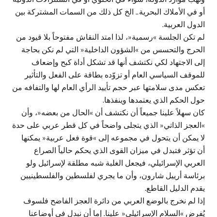
أو في الأملاك البحرية.. الخ كل ذلك من السمات المشتركة بين
الدول العربية.
لم تكن الجلسة »رسمية«، لذا امتد النقاش مفتوحاً بلا قيود من
الحرج والتحسس من »الشؤون الداخلية« التي لم نكن بحاجة
إلى الاجتهاد لكي نكتشف أنها قد تشكل أداة كبح وإضعاف
للموقف السياسي العام أو تزوّده بطاقة على الفعل والتأثير
تعكس مدى سلامتها عبر حجم تأييد الرأي العام لها والتفافه من
حول الحكم الذي يعتمدها وينفذها.
كان سهلاً علينا جميعاً أن نكتشف أن »الحال من بعضه«، وأن
»العجز الذاتي« الذي يتجلى واضحاً في كل قطر عربي على حدة
لا يمكن أن يتحول في مجموعه إلى »قوة فعل عربية« يمكنها
أن تؤثر فتبدل في ميزان القوى الذي يحكم حالياً الصراع
العربي الإسرائيلي، فيجعل الغلبة شبه مطلقة لإسرائيل ولو
برئاسة أرييل شارون، وأن ما يجري لفلسطين والفلسطينيين
يقدم الدليل القاطع.
إذا لم نخرج بالوضع العربي من دائرة العجز الفاضح فلسوف
يُفرض »السلام الإسرائيلي« علينا. إما أن نبدل في أوضاعنا