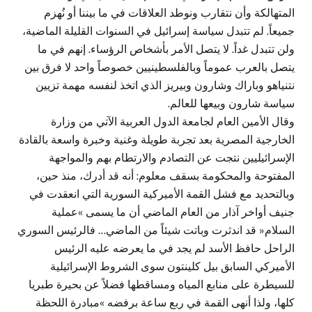
المتهالكة وأن نتقارب ونوطد العلاقات في ما بيننا أو نُهزم
جميعاً. لم تتبدل سياسة إسرائيل في السنوات القليلة الماضية،
ولن تتبدل غداً. لا يتصل الأمر بأشخاص الرؤساء. إنهم في ما
يتصل بالعرب عموماً وبالفلسطينيين خصوصاً واحد لا فرق بين
نتنياهو وباراك وشارون وبيريز الذي اتخذ لنفسه مهمة تزيين
سياسة شارون وبيعها للعالم.
وقال الأمين العام لجامعة الدول العربية الآتي من وزارة
الخارجية المصرية بعد تجربة طويلة وغنية وخبرة واسعة بالقادة
الإسرائيليين نتجت عن التصادم والارتطام بهم والمواجهة
المفتوحة والمحكومة بسقف معلوم: أنه قد أدرك، منذ حين،
وبالتحديد مع فشل القمة الأميركية السورية التي انعقدت في
جنيف أواخر آذار من العام الماضي أن ما يسمى »عملية
السلام« قد اندثرت وباتت شيئاً من الماضي… فالرئيس السوري
الراحل حافظ الأسد لم يجد في ما يعرضه عليه الرئيس
الأميركي السابق بيل كلينتون سوى الشروط الإسرائيلية
للسيطرة على منابع المياه ومساقطها فضلاً عن بحيرة طبريا
كلها، ولذا أنهى القمة في ربع ساعة برفضه »مبادرة اللحظة