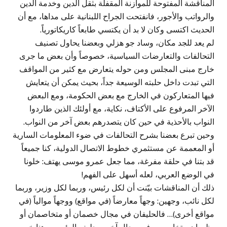
المناقشة المفتوحة للموازنة المقفلة بثقل الدين وخدمة الدين
والرواتب والأجور، فانفتحت الجراح اللبنانية على مداها، مع أن
الحديث اكتسى وكان لا بد أن يكتسي طابعاً كاريكاتورياً.
لم يعد للجد مكان، وساد جو هزلي وبعضنا يحاول تصنيف
التحالفات والتعارضات السياسية، خصوصاً وأن بعض ما جرى
خارج مبنى المجلس ومن حوله يتعارض مع كثير من المواقف
التي تبدت داخل حلبته الوسيعة جداً، بحيث يمكن أن يتعايش
فيها المتعاركون في الخارج مع بعض الحكومة، ومع البعض
الآخر المرفوع على الأكتاف، نكاية، مع أولئك الذين طاردوا
النواب بالأحذية في حين كان يتصدرهم بعض آخر من النواب.
وحين تبرع بعضنا بشرح التحالفات في ضوء المعلومات السارية
أو المعممة عن مستثمري خطوط الاتصال الدولية، كنا جميعاً
قد بتنا في حلقة مفرغة، مما جعل عمرو موسى يهتف: خلونا
في الوضع العربي، لعله أسهل على الفهم!
ذلك أن المناقشات بيّنت أن لكل رئيس، وربما لكل وزير، وربما
لكل نائب، وجهين: وجهاً معارضاً (في مواقع) ووجهاً موالياً (في
مواقع أخرى)… فالحليفان في مجال خصمان أو متخاصمان أو