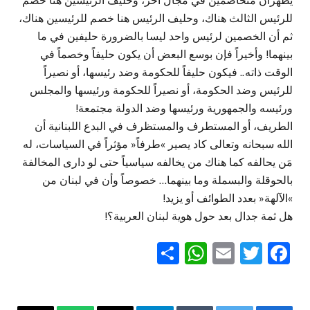
يظهران متخاصمين في مجال آخر، وحليف الرئيسين هنا خصم
للرئيس الثالث هناك، وحليف الرئيس هنا خصم للرئيسين هناك،
ثم أن الخصمين لرئيس واحد ليسا بالضرورة حليفين في ما
بينهما! وأخيراً فإن بوسع البعض أن يكون حليفاً وخصماً في
الوقت ذاته.. فيكون حليفاً للحكومة وضد رئيسها، أو نصيراً
للرئيس وضد الحكومة، أو نصيراً للحكومة ورئيسها والمجلس
ورئيسه والجمهورية ورئيسها وضد الدولة مجتمعة!
الطريف، أو المستطرف والمستظرف في البدع اللبنانية أن
الله سبحانه وتعالى كاد يصير »طرفاً« مؤثراً في السياسات، له
مَن يحالفه كما هناك من يخالفه سياسياً حتى لو دارى المخالفة
بالحوقلة والبسملة وما بينهما… خصوصاً وأن في لبنان من
»الآلهة« بعدد الطوائف أو يزيد!
هل ثمة جدال بعد حول هوية لبنان العربية؟!
WhatsApp
Share
Email
Twitter
Facebook