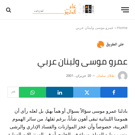
Home
»
عمرو موسى ولبنان عربي
عمرو موسى ولبنان عربي
طلال سلمان
20 حزيران، 2001
بادلنا عمرو موسى سؤالاً بسؤال أو هماً بهمّ، بل لعله رأى أن
همومنا اللبنانية تبقى أهون شأناً، برغم ثقلها، من سائر الهموم
العربية، خصوصاً وأن عجز الموازنات والفساد الإداري والرشى
ونهب موارد الدولة، سواء في الخلوي أو في السنترالات الدولية