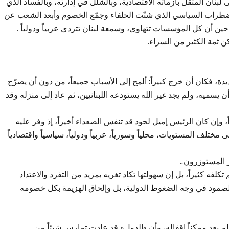
بنان المثقل بأزماته الاقتصادية، وبالشلل في إدارته، وبالفساد الذي
طراب السياسي الذي شتّت الحلفاء وجمّع الخصوم وأبعد الشعب عن
ين أن كل المؤسسات تتهاوى، وسمعة لبنان تتردى عربياً ودولياً .
ن ثمة الكثير من السراء.
 فكان أن خرج كبيراً: ألمح إلى الأسباب جميعاً، من دون أن يصرّح
يسميه، ولم يجد غير الله يستودعه اللبنانيين، ثم عاد إلى منزله وقد
ً، وإن كان الرئيس إميل لحود قد تنفس الصعداء أخيراً، إذ وفر عليه
تلف المستويات، محلياً وسورياً، عربياً ودولياً، سياسياً واقتصادياً
ر المستوزرون..
تكلفه كثيراً، بل إن سهولتها تكاد تغريه بمزيد من التفرد والاعتداد
الصمود في وجه الضغوط الدولية، بل وإلحاق الهزيمة بكل خصومه
ولم يعد ممكناً إقفاله، وأن »الدول« قد عادت تمارس شيئاً من