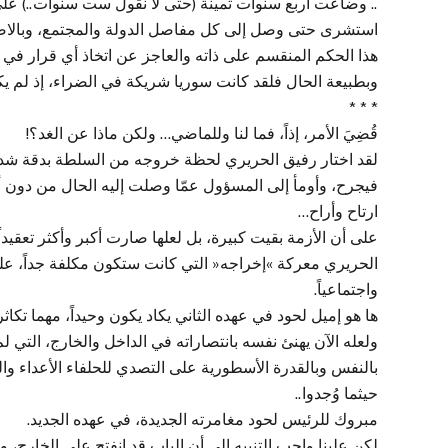
.. وضاعت أربع سنوات ثمينة (حتى لا نقول ست سنوات..) على ل
استشرى حتى وصل إلى كل مفاصل الدولة والمجتمع، وبالاض
هذا الحكم المنقسم على ذاته والعاجز عن اتخاذ أي قرار في ح
وبطبيعة الحال فلقد كانت سوريا شريكة في الضراء، إذ لم يك
* * *
قُضِيَ الأمر، إذاً، فما لنا وللماضي… ولكن ماذا عن الغد؟!
لقد اختار رفيق الحريري لحظة خروجه من السلطة بدقة شديدة،
فيجرح، وأومأ إلى المسؤول عمّا وصلت إليه الحال من دون أن 
ارتاح وأراح…
على أن الأزمة بقيت كبيرة، بل لعلها صارت أكبر وأكثر تعقيدا
الحريري معركة »إخراجه« التي كانت ستكون مكلفة جداً، على مخ
واجتماعياً.
ها هو إميل لحود في عهده الثاني يكاد يكون وحيداً، مهما تكاث
ولعله الآن يهنئ نفسه بانتصاراته في الداخل والخارج، التي لم 
بالنفس وبالقدرة الأسطورية على التصدي للحلفاء الأعداء و
حيثما وُجدوا..
مبروك للرئيس لحود مغامرته الجديدة، في عهده الجديد.
لكن علينا واجب التنبيه إلى أن الباب قد انفتح على الخارج، 