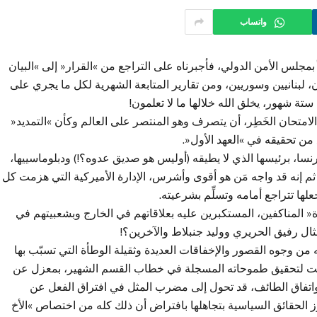
واتساب
لاً بمجلس الأمن الدولي، فأجبرناه على التراجع من »القرار« إلى »البيان
، لبنانيين وسوريين، ومن تقارير المتابعة الشهرية لكل ما يجري على
ة شهور، يخلق الله خلالها ما لا تعلمون!
ح الامتحان الخَطِر، أن يتصرف وهو المنتصر على العالم وكأن »التمديد«
 من تحقيقه في »العهد الأول«.
فرنسا، برئيسها الذي لا يطيقه (أوليس هو صديق عدوه؟!) ودبلوماسييها،
م إنه قد واجه مَن هو أقوى وأشرس، الإدارة الأميركية التي هزمت كل
ا تتراجع أمامه وتسلِّم بشرعيته.
 المناكفين، المستكبرين عليه بعلاقاتهم في الخارج وبشعبيتهم في
مثال رفيق الحريري ووليد جنبلاط والآخرين؟!
ن وجوه القصور والإخفاقات العديدة وثقيلة الوطأة التي تسبّب بها
د حانت لتحقيق طموحاته المسجلة في خطاب القسم الشهير، بمعزل عن
اتفاق الطائف، قد تحول إلى مضرب المثل في افتراق الفعل عن
وز الحقائق السياسية بتجاهلها بافتراض أن ذلك كله من اختصاص »الأخ