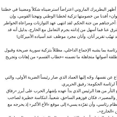
وإن أظهر البطريرك الماروني اعتراضاً استرضيناه شكلاً ومضينا في خطتنا
شهوان« أفدنا من خصومتها تزكية لخطنا الوطني ونهجنا القومي، وإن
 أخرجناهم من جنة الحكم. لقد انتهى عهد التوازنات ومراعاة الخواطر
فترق عنا فما أسهل من إدانته بجرم التعامل مع الخارج، بدليل أنه قد
ئاسة بما يشبه الإجماع الداخلي، مظللاً بتزكية سورية صريحة وقبول
مطلقة أصواتها متجاهلة ما تضمنه »خطاب القسم« من إهانات وتجريح
عن نفسها، وجّه إليها العماد الذي صار رئيساً الضربة الأولى، والتي
ً لرئاسة الحكومة: رفيق الحريري.
 الثأر من هذا الرئيس الذي بدأ عهده بإشهار الحرب على أبرز »رفاق
ر والمصير«، فكان فوزهم الساحق، شعبياً، انتكاسة خطيرة لصاحب
ظام رئاسي، وأن تفرّده يسيء إلى موقع »الأخ الأكبر« إذ يحرجه مع
 »الخارج«..