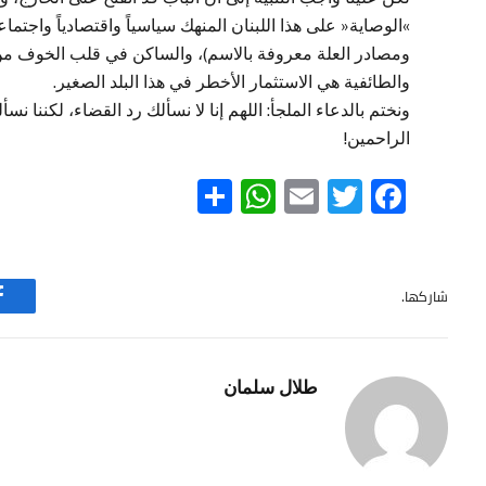
»الوصاية« على هذا اللبنان المنهك سياسياً واقتصادياً واجتماع
ومصادر العلة معروفة بالاسم)، والساكن في قلب الخوف من ت
والطائفية هي الاستثمار الأخطر في هذا البلد الصغير.
ونختم بالدعاء الملجأ: اللهم إنا لا نسألك رد القضاء، لكننا ن
الراحمين!
WhatsApp
Share
Email
Twitter
Facebook
شاركها.
طلال سلمان