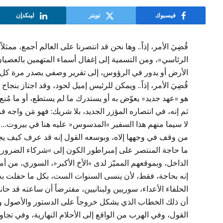
فيسبوك
تويتر
لينكدإن
قُضِيَ الأمر، إذاً.. وها نحن قد انتصرنا على العالم أجمع، ممث
الرئاسي«، ومن التسمية إلى إغفال أسماء المتهمين بالعصيان
الأرض أو يدور في الرؤوس، إلى تقرير وصفي يصدر مرة كل ست
قُضِيَ الأمر، إذاً.. ويمكن للرئيس إميل لحود، وقد اجتاز بنجا
هو »عهد جديد« يعوّض به أو يستدرك ما لم يستطع، أو ما مُنع
ثم إنه، في انتصاره المؤزر الجديد، بلا شريك: فهو مَن واجه 
لا سيما منهم هذا السفير »المدسوس« عليه هنا في بيروت… ث
من وقف في وجهها إلاه، وبوسعه القول إنه قد عرف كيف يجعله
ما حاجة المنتصر على إمبراطور الكون إلى »شركاء الضرورة«
الداخل، وبموقعهم المميّز لدى »الأخ الأكبر«، السوري، من أ
إنه بحاجة، فقط، لأن ينسى السنوات الست، بكل ما حفلت به م
الحلفاء الأعداء، سوريين ولبنانيين، مفترضاً أن ساعته ق
أن ذلك الخطاب الذي يشكل خروجاً على الدستور والأصول و
القول، وفي الهرب من الواقع إلى الأحلام النهارية، وفي تجا