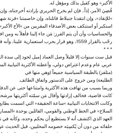
الأكبر« وهو كفيل بذلك ومؤهل له.
قُضِيَ الأمر، إذاً.. فإن لم يخرج الحريري بإرادته أخرجناه، 
»للإنقاذ«، وإن انتقدنا جنبلاط قاتلناه، وإن خاصمتنا »قرنة 
استكبر أو استنكف بعض الأصدقاء المقربين من »الأخ الأكبر«
والحساسيات وآن أن يتم الفرز: مَن جاء إلينا فأهلاً به ومن ا
رحّب بالقرار 1559، وهو قرار بحرب استعمارية علينا، وأنه قد تهيّب تقرير أنان، وأنان مجرد موظف عند أسياده الأميركان!
* * *
قبل ست سنوات إلا قليلاً وصل العماد إميل لحود إلى سدة الر
عربي عام وعدم اعتراض دولي، وأعطته الأكثرية النيابية ال
(متلفز) بالطبقة السياسية جميعاً (وهي منها في
الطليعة) ومن خروج على الدستور واتفاق الطائف.
وربما بسبب من تهافت هذه الأكثرية وامتناعها حتى عن الدفاع 
كانت قاضية، فخالف إرادتها وأقال مَن سمّته أكثريتها مرشحا
وكانت الانتخابات النيابية »ساعة الحقيقة« التي اتسمت بطابع
السلاح« في الخط الوطني والقومي، القائلين بوحدة »المسا
العهد الذي اكتشف أنه لا يستطيع أن يحكم وحده، وكأنه في ن
حلفائه من دون أن يُكسِبَه خصومه المحليين، قبل الحديث عن