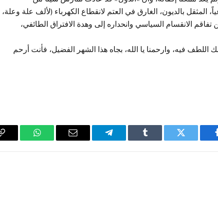
ياً، المثقل بالديون، الغارق في العتم لانقطاع الكهرباء (لألف علة وعلة،
فاقم الانقسام السياسي وانحداره إلى وهدة الافتراق الطائفي،
سألك اللطف فيه، وارحمنا يا الله، بجاه هذا الشهر الفضيل، فأنت أرحم
فيسبوك
تويتر
Tumblr
تيلقرام
البريد
واتساب
y
الإلكتروني
k