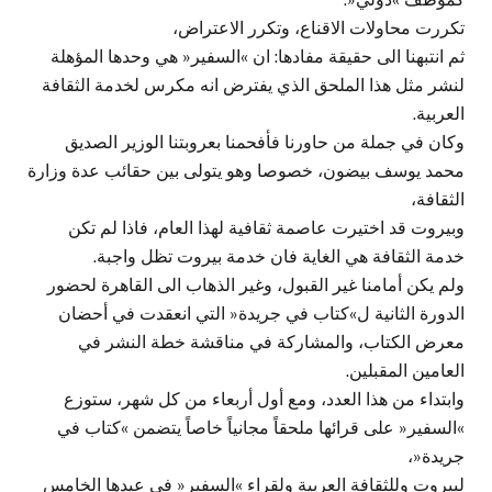
تكررت محاولات الاقناع، وتكرر الاعتراض،
ثم انتبهنا الى حقيقة مفادها: ان »السفير« هي وحدها المؤهلة
لنشر مثل هذا الملحق الذي يفترض انه مكرس لخدمة الثقافة
العربية.
وكان في جملة من حاورنا فأفحمنا بعروبتنا الوزير الصديق
محمد يوسف بيضون، خصوصا وهو يتولى بين حقائب عدة وزارة
الثقافة،
وبيروت قد اختيرت عاصمة ثقافية لهذا العام، فاذا لم تكن
خدمة الثقافة هي الغاية فان خدمة بيروت تظل واجبة.
ولم يكن أمامنا غير القبول، وغير الذهاب الى القاهرة لحضور
الدورة الثانية ل»كتاب في جريدة« التي انعقدت في أحضان
معرض الكتاب، والمشاركة في مناقشة خطة النشر في
العامين المقبلين.
وابتداء من هذا العدد، ومع أول أربعاء من كل شهر، ستوزع
»السفير« على قرائها ملحقاً مجانياً خاصاً يتضمن »كتاب في
جريدة«،
لبيروت وللثقافة العربية ولقراء »السفير« في عيدها الخامس