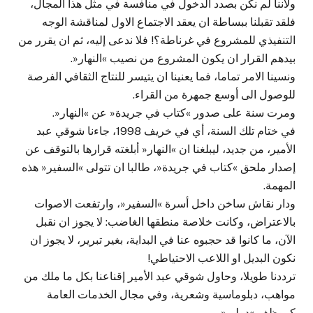
ولأننا لم نكن بصدد الدخول في منافسة في مثل هذا المجال،
فلقد تقبلنا ببساطة ان يعقد الاجتماع الاول لمناقشة الوجه
التنفيذي للمشروع في غرناطة؟! فلا ندعى إليه، ثم ان يقرر من
بيدهم القرار ان يكون المشروع من نصيب »النهار«.
ونسينا الامر تماما، فما يعنينا ان يتيسر للنتاج الثقافي الفرصة
للوصول الى أوسع جمهرة من القراء.
ومرت سنة على صدور »كتاب في جريدة« عن »النهار«.
في ختام تلك السنة، أي في خريف 1998، جاءنا شوقي عبد
الأمير، من جديد، ليبلغنا ان »النهار« أبلغته قرارها بالتوقف عن
إصدار ملحق »كتاب في جريدة«، طالبا ان تتولى »السفير« هذه
المهمة.
ودار نقاش ساخن داخل أسرة »السفير«، وارتفعت الاصوات
بالاعتراض، وكانت خلاصة منطقها الغاضب: لا يجوز ان نقبل
الآن، ما كانوا قد حجبوه عنا في البداية، بغير تبرير، لا يجوز ان
نكون البديل او اللاعب الاحتياطي!
ترددنا طويلا، وحاول شوقي عبد الأمير إقناعنا بكل ما ملك من
مواهب، دبلوماسية وشعرية، وفي مجال الخدمات العامة
كموظف »دولي«.