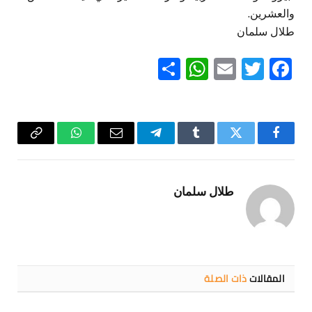
والعشرين.
طلال سلمان
WhatsApp
Share
Email
Twitter
Facebook
فيسبوك
تويتر
Tumblr
تيلقرام
البريد
واتساب
Copy
الإلكتروني
Link
طلال سلمان
المقالات
ذات الصلة