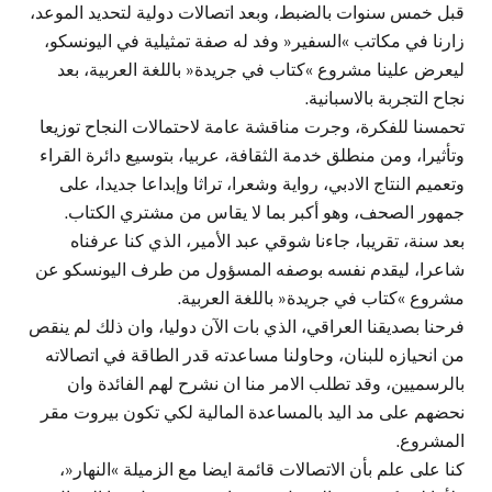
قبل خمس سنوات بالضبط، وبعد اتصالات دولية لتحديد الموعد،
زارنا في مكاتب »السفير« وفد له صفة تمثيلية في اليونسكو،
ليعرض علينا مشروع »كتاب في جريدة« باللغة العربية، بعد
نجاح التجربة بالاسبانية.
تحمسنا للفكرة، وجرت مناقشة عامة لاحتمالات النجاح توزيعا
وتأثيرا، ومن منطلق خدمة الثقافة، عربيا، بتوسيع دائرة القراء
وتعميم النتاج الادبي، رواية وشعرا، تراثا وإبداعا جديدا، على
جمهور الصحف، وهو أكبر بما لا يقاس من مشتري الكتاب.
بعد سنة، تقريبا، جاءنا شوقي عبد الأمير، الذي كنا عرفناه
شاعرا، ليقدم نفسه بوصفه المسؤول من طرف اليونسكو عن
مشروع »كتاب في جريدة« باللغة العربية.
فرحنا بصديقنا العراقي، الذي بات الآن دوليا، وان ذلك لم ينقص
من انحيازه للبنان، وحاولنا مساعدته قدر الطاقة في اتصالاته
بالرسميين، وقد تطلب الامر منا ان نشرح لهم الفائدة وان
نحضهم على مد اليد بالمساعدة المالية لكي تكون بيروت مقر
المشروع.
كنا على علم بأن الاتصالات قائمة ايضا مع الزميلة »النهار«،