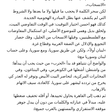
»الانسحاب«،
لكن سحر الكلمة لا يحجب ما قبلها ولا ما بعدها ولا الشروط
التي لم يكشف عنها بطل المبادرة الهجومية الجديدة.
كذلك فهو احسن اختيار التوقيت: في الوقت التفاوضي الميت،
ولخلق بديل وهمي للموضوع الأصلي، اي استكمال المفاوضات
مع الفلسطينيين، وقبلها الانسحاب من الخليل، وفك حصار
التجويع والإذلال عن الضفة الغربية وقطاع غزة.
»لبنان أولاً«، ولكن عن طريق سوريا، ومع سوريا، وعلى حساب
لبنان وسوريا معù
والواضح أن نتنياهو قد بدأ »الحرب« من حيث يجب أن يبدأها:
من واشنطن: أشعلها في الكونغرس، وفي البنتاغون، وفي
المخابرات المركزية، لتحاصر البيت الأبيض وتوفر له العذر كي
يخرج من تردده ليشهر على سوريا، كالعادة، سيف الاتهام
بالارهاب،
ثم ذهب إلى القاهرة يحاول تحييدها، أو أقله تخفيف ضغطها
عليه، مبدلاً في عباراته والكلمات من دون أن يبدل جوهر
موقفه الاستفزازي والمستهين بالعرب جميعù.