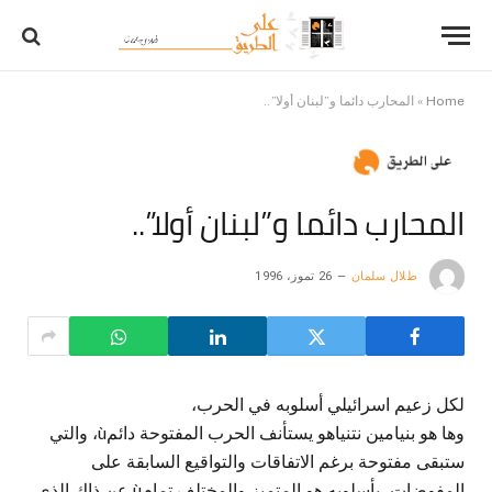
Home
»
المحارب دائما و”لبنان أولا”..
المحارب دائما و”لبنان أولا”..
طلال سلمان
26 تموز، 1996
لكل زعيم اسرائيلي أسلوبه في الحرب،
وها هو بنيامين نتنياهو يستأنف الحرب المفتوحة دائمù، والتي
ستبقى مفتوحة برغم الاتفاقات والتواقيع السابقة على
المفوضات، بأسلوبه هو المتميز والمختلف تمامù عن ذاك الذي