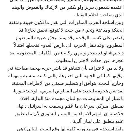
اعتمده شمعون بيريز ولو بكثير من الارتباك والغموض والوهم
الذي يصاحب احلام اليقظة.
وبين اسلحة الحرب المناورات التي بقدر ما تكون خبيثة ومتقنة
الحبكة ومباغتة وتجيء من حيث لا يُتوقع، تحقق نجاحù قد
يقتصر على كسب الوقت، وقد يمتد ليحوّر طبيعة الموضوع
المطروح، وقد تنقل الحرب الى »أرض العدو« فتجعلها اقتتالاً
داخليù، او قد تتبخر وتنتهي ركامù من الكلمات المحطومة بعد
عجزها عن احداث الاختراق المطلوب.
ولا بد من الاعتراف بأن نتنياهو قد باشر حربه بهجمة مفاجئة في
توقيتها كما في الجبهة التي اختارها، والتي كانت منسية ومهملة
وخارج البحث، بتوافق او بتسليم ضمني من الأطراف المعنية.
لقد شن هجومه الجديد على المفاوض العربي، الوحيد: سوريا،
باعتبار ان المفاوضات مع لبنان مجمدة منذ البداية، اخذù
بمنطق اميركي سرعان ما عُمّم وسلمت به اسرائيل ذاتها،
خلاصته ان المهم الانتهاء من المسار السوري لأن ما ينطبق
عليه ينطبق على لبنان آليù..
ولقد استخدم في مناورته كلمة لها وقع السحر لبنانيù هي