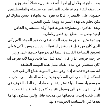
بعد القاهرة، ولأجل إيهامها بأنه قد »تنازل« فعلاً، أوفد وزير
خارجيته للقاء مع عرفات، المحاصر مع سلطته والفلسطينيين
جميعù، على »المعبر«، فإذا به يعود إليه بشهادة حسن سلوك لم
يكن يحلم به، بهذه السرعة وبهذا الثمن البخس.
وبعد القاهرة، ومتسلحù بقبوله فيها أوفد مستشاره الخاص
ليعيد وصل ما انقطع مع قطر وعُمان..
وبهدوء مثير أطلق مناورته المتقنة في حضور الموفد الأميركي،
الذي كان من قبل قد رفض استقباله، دنيس روس، لكي يتولى
تسويق البضاعة الفاسدة، بينما لم يعرضها جديù على وزير
خارجية فرنسا الذي كان عنده قبل ساعات، ربما لأنه يعرف أنه
كان سيعتذر عن عدم القيام بمثل هذه المهمة النظيفة.
انه نتنياهو »جديد«، إذù، وهو متقن التمويه بقناع الراغب في
استكمال السعي الى السلام، بحيث يمكنه الذهاب الى الحرب
مع سوريا، وسط بلبلة »عربية«، واضطراب يخالطه الخوف في
لبنان الذي ينظر الى وصول نتنياهو كثمرة »لعناقيد الغضب«
التي بلغت إحدى محطاتها في مذبحة قانا، والتي سيكون لها ما
بعدها في »السياسة الحربية« ذاتها.