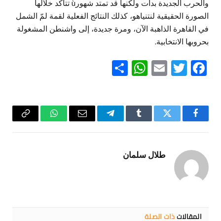
والحرب الجديدة بدأت ولكنها قد تمتد شهورù تتأكد خلالها
الصورة الحقيقية لنتنياهو، كذلك النتائج الفعلية لقمة لمّ الشمل
في القاهرة الذاهبة الآن، ومرة جديدة، إلى واشنطن المشغولة
بحروبها الانتخابية.
WhatsApp
Share
Email
Twitter
Facebook
فيسبوك
تويتر
Tumblr
تيلقرام
البريد
واتساب
Copy
الإلكتروني
Link
طلال سلمان
المقالات
ذات الصلة