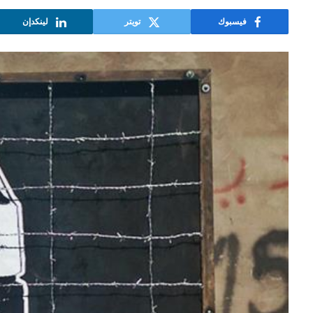
فيسبوك
تويتر
لينكدإن