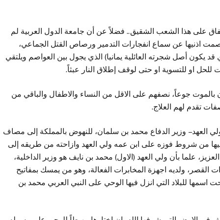
شفاق على هذا الشعب الشقيق.. فضلاً عن أن جامعة الدول العربية لم
ت اذنيها عن سماع انفجارات التدمير ورصاص القتل الجماعي،
 قد يكون أصل شجرته العائلية يمانيا) الذي يجول بين العواصم ويلتقي
للحل او للتسوية او حتى لوقف إطلاق النار عبثاً.
ون بالموت جوعاً، نصفهم على الاقل من النساء والاطفال والباقي من
ات تقدم لهم العلاج.
ي العهد – وزير الدفاع محمد بن سلمان، للنهوض بالمملكة إلى مصاف
عام 2030، وإذا كان الانتصار فيها من شروط فوزه على ابن عمه ولي العهد وازاحته من طريقه إلى
زيز، علما بأن ولي العهد (الاول) محمد بن نايف هو وزير الداخلية،
ت القصر، ولديه اجهزة المخابرات الفعالة، وهو من يمسك بمفاتيح
اسمها للبلاد التي انزل فيها الوحي على النبي العربي محمد بن
ش في الارض التي شرفها الله بان اختارها مهبطاً للوحي على رسوله