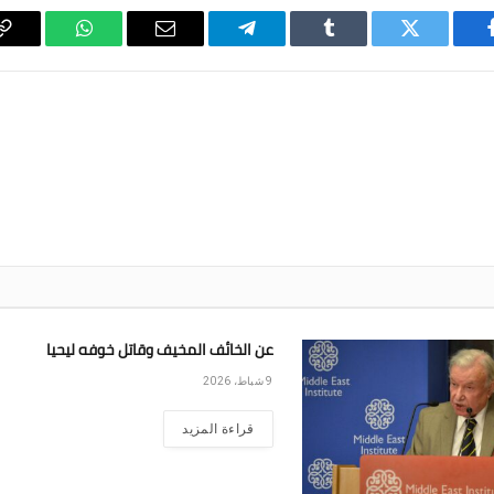
فيسبوك
تويتر
Tumblr
تيلقرام
البريد
واتساب
y
الإلكتروني
k
عن الخائف المخيف وقاتل خوفه ليحيا
9 شباط، 2026
قراءة المزيد