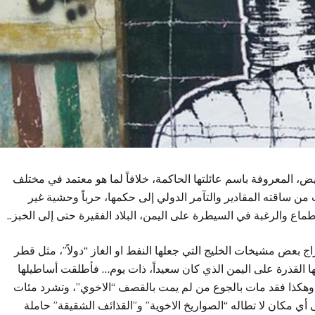
يض، المعروفة باسم عائلتها الحاكمة، خلافاً لما هو معتمد في مختلف
ب من ساقته المقادير والتآمر الدولي إلى حكمها، حرباً وحشية غير
اطماع والرغبة في السيطرة على اليمن، البلاد الفقيرة حتى إلى الخبز..
بعض مشيخات الخليج التي جعلها النفط او الغاز “دولاً”، مثل قطر
ا القذرة على اليمن الذي كان سعيداً، ذات يوم… فأطلقت أساطيلها
 وهكذا فقد مات بالجوع من لم يمت بالقصف “الاخوي”، وتشرد مئات
 أي مكان لا تطاله “الصواريخ الاخوية” و”القذائف الشقيقة” حاملة