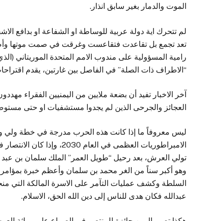
الموت والدمار بغير سابق انذار.
لم تتحرك اية دولة عربية للوساطة او الشفاعة او بدافع الا
تعد تجمع بل تقاعدت فتقاعست وغرقت في صمت موتها وأصم
رامية المسؤولية على مندوب الامم المتحدة الموريتاني (الذي
“الاطراف ذات الصلة” في الفاصل بين غارتين، يقدم اقتراحات 
آخر الاخبار تفيد أن بضعة ملايين من اليمنيين الفقراء مهدد
العجائز والجرحى الذين لم يجدوا مستشفيات او حتى مستوصف
ليس معروفاً ما إذا كانت هذه الحرب مدرجة في خطة ولي ول
الامبراطوريات العظمى في ال
تولي العرش، بعد رحيل “طويل العمر” الملك سلمان بن عبد الع
وهو أكبر سناً من الغر محمد بن سلمان وأعظم خبرة بمؤامرا
السلطة وكشف عمليات التآمر على الاسرة المالكة التي منحت 
عبدالله فكان هدى للناس إلى دين الله الحق، الاسلام.
هكذا تصير اليمن جائزة للمنتصر في الصراع على وراثة العر