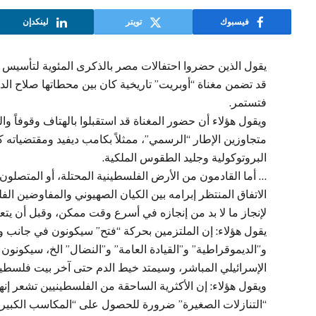
فيسبوك
تويتر
لينكدإن
يقول الذين حضروا احتفالات مصر بالذكرى المئوية لتأسيس “د
قد تضمن مغناة “أوبريت” تاريخية كان بين محطاتها صلاح الدي
فتستمر.
ويقول هؤلاء أن حضور المغناة قد استقبلوا بالهتاف وقوفاً وا
متجاوزين الإطار “الرسمي”، ممثلاً بكامب ديفيد ومقتضياته 
البروتوكولية وجليد الطقوس الملكية.
… أما القادمون من الأرض الفلسطينية المحتلة، أو المتصلون
الاتفاق المنتظر إبرامه بين الكيان الصهيوني والمفاوضين ال
لإنجاز ما لا بد من إنجازه في أسرع وقت ممكن، وقبل أن يت
يقول هؤلاء: إن الملتزمين بحركة “فتح” سيكونون في جانب و
و”الديموقراطية” و”القيادة العامة” و”النضال” الخ، سيكون
الإسرائيلي المباشر، وسيمتد خيط الدم حتى آخر بيت فلسطي
ويقول هؤلاء: إن الأكثرية الساحقة من الفلسطينيين تشعر إن
“التنازلات الصغيرة” ضرورة للحصول على “المكاسب الكبيرة”