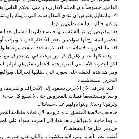
الداخل، خصوصاً وإن الحكم الإداري (أو حتى الحكم الذاتي)
4 – بالمقابل يفترض أن تؤدي المفاوضات التي لا يمكن أن تنت
يواكبها قتال مع الفلسطينيين فيها.
5 – ويفترض أن تذر الفتنة قرنها فتتسع دائرتها لتشمل بعد الف
تحضير المسرح لها سواء بين بعض الأقطار العربية وتركيا، أو
6 – أما الحروب الإسلامية – الغسلامية فقد سبقت موعدها واستعرت وتعالى لهيبها بحيث يتعذر على سعادة الخير إطفاؤه.
… وهذه كلها أعذار لإغراق كل من يرغب في أن ينحرف مع اط
لكن الشرط الأساسي لتمرير هذه الأعذار يتمثل في اتهام الط
ومن هنا هذه الحملة على سوريا التي تطلقها إسرائيل وتواكبها
التحرير الفلسطينية.
“- لقد انحرفنا، لأن الآخرين سبقونا إلى الانحراف والتفري
وحيداً ومستضعفاً فقبلت بالمعروض حتى لا يضيع كل شيء. وكال
وتركونا وحدنا، وبنوا دولهم على حسابنا”..
هذه هي خلاصة المنطق الذي تروجه الآن قيادة منظمة التحرير
… وما حاجة الإسرائيلي، بعد هذا، إلى الحرب، سواء على ال
هل يمر مثل هذا المخطط؟!
أغلب الظن أنه لن يمر، لأنه مكشوف، والكل على علم به، وبا