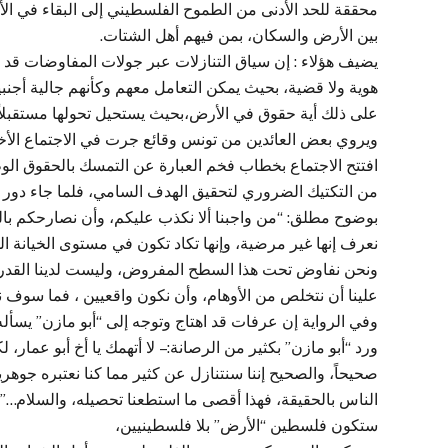
محققة للحد الأدنى من الطموح الفلسطيني إلى البقاء في الأ
بين الأرض والسكان، بمن فيهم أهل الشتات.
يضيف هؤلاء : إن سياق التنازلات عبر جولات المفاوضات قد ا
هوية ولا قضية، بحيث يمكن التعامل معهم وكأنهم جالية أجنبية
على ذلك أية حقوق في الأرض،بحيث يستحيل تحولها مستقبلاً
ويروي بعض العائدين من تونس وقائع جرت في الاجتماع الأخ
افتتح الاجتماع بخطاب فخم العبارة عن التمسك بالحقوق الوط
من التكتيك الضروري لتحقيق الهدف السامي، فلما جاء دور
بوضوح مطلق: “من واجبنا ألا نكذب عليكم، وأن نصارحكم بالح
نعرف إنها غير مرضية، وإنها تكاد تكون في مستوى الخيانة ال
ونحن نفاوض تحت هذا السطح المفروض، وليست لدينا القدرة 
علينا أن نتخلص من الأوهام، وأن نكون واقعيين ، فما سوف نت
وفي الرواية إن عرفات قد اهتاج وتوجه إلى “أبو مازن” يسأ
ورد “أبو مازن” بكثير من الرصانة: – لا أتهمك يا أخ أبو عمار،
صحيحاً، والصحيح إننا سنتنازل عن كثير مما كنا نعتبره جوهريا
الناس بالحقيقة، فهذا أقصى ما استطعنا تحصيله، والسلام…”
ستكون فلسطين “الأرض” بلا فلسطينيين،