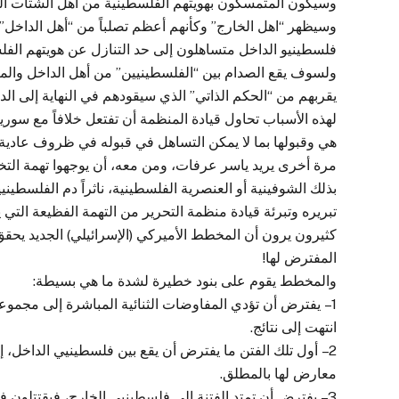
وسيكون المتمسكون بهويتهم الفلسطينية من أهل الشتات الم
وسيظهر “اهل الخارج” وكأنهم أعظم تصلباً من “أهل الداخل”
فلسطينيو الداخل متساهلون إلى حد التنازل عن هويتهم الفل
ولسوف يقع الصدام بين “الفلسطينيين” من أهل الداخل والمت
يقربهم من “الحكم الذاتي” الذي سيقودهم في النهاية إلى الد
لهذه الأسباب تحاول قيادة المنظمة أن تفتعل خلافاً مع سوريا
هي وقبولها بما لا يمكن التساهل في قبوله في ظروف عادية.
مرة أخرى يريد ياسر عرفات، ومن معه، أن يوجهوا تهمة التخ
بذلك الشوفينية أو العنصرية الفلسطينية، ناثراً دم الفلسطينيي
تبريره وتبرئة قيادة منظمة التحرير من التهمة الفظيعة التي ي
كثيرون يرون أن المخطط الأميركي (الإسرائيلي) الجديد يحقق
المفترض لها!
والمخطط يقوم على بنود خطيرة لشدة ما هي بسيطة:
1 – يفترض أن تؤدي المفاوضات الثنائية المباشرة إلى مجموعة
انتهت إلى نتائج.
2 – أول تلك الفتن ما يفترض أن يقع بين فلسطينيي الداخل، 
معارض لها بالمطلق.
3 – يفترض أن تمتد الفتنة إلى فلسطينيي الخارج، فيقتتلون 