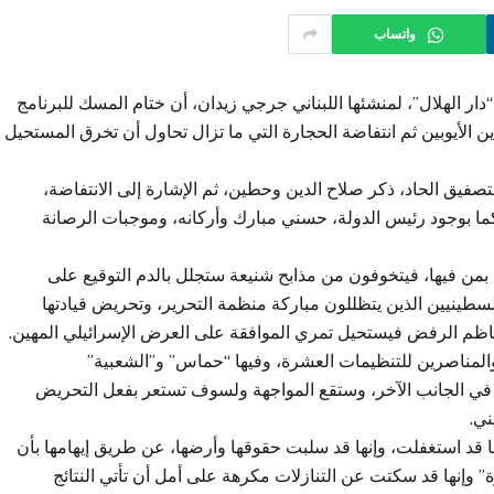
واتساب
ار الهلال”، لمنشئها اللبناني جرجي زيدان، أن ختام المسك للبرنامج
ن الأيوبين ثم انتفاضة الحجارة التي ما تزال تحاول أن تخرق المستحيل
لتصفيق الحاد، ذكر صلاح الدين وحطين، ثم الإشارة إلى الانتفاضة،
كما بوجود رئيس الدولة، حسني مبارك وأركانه، وموجبات الرصانة
 بمن فيها، فيتخوفون من مذابح شنيعة ستجلل بالدم التوقيع على
فلسطينيين الذين يتظللون مباركة منظمة التحرير، وتحريض قيادتها
عاظم الرفض فيستحيل تمري الموافقة على العرض الإسرائيلي المهين.
المناصرين للتنظيمات العشرة، وفيها “حماس” و”الشعبية”
ون في الجانب الآخر، وستقع المواجهة ولسوف تستعر بفعل التحريض
ني.
ها قد استغفلت، وإنها قد سلبت حقوقها وأرضها، عن طريق إيهامها بأن
 وإنها قد سكتت عن التنازلات مكرهة على أمل أن تأتي النتائج