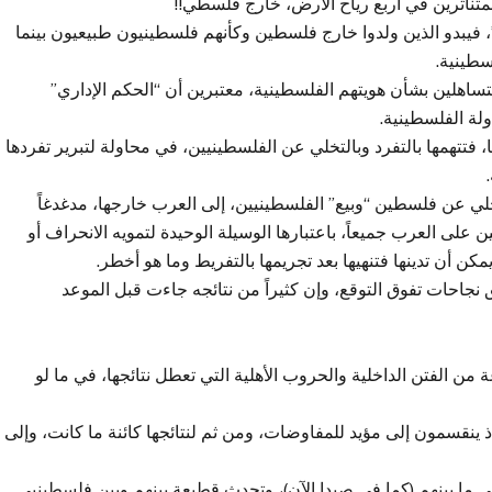
تناثرين في أربع رياح الأرض، خارج فلسطي!!
، فيبدو الذين ولدوا خارج فلسطين وكأنهم فلسطينيون طبيعيون بينما
سطينية.
ساهلين بشأن هويتهم الفلسطينية، معتبرين أن “الحكم الإداري”
ولة الفلسطينية.
، فتتهمها بالتفرد وبالتخلي عن الفلسطينيين، في محاولة لتبرير تفردها
لي عن فلسطين “وبيع” الفلسطينيين، إلى العرب خارجها، مدغدغاً
ن على العرب جميعاً، باعتبارها الوسيلة الوحيدة لتمويه الانحراف أو
مكن أن تدينها فتنهيها بعد تجريمها بالتفريط وما هو أخطر.
 نجاحات تفوق التوقع، وإن كثيراً من نتائجه جاءت قبل الموعد
 من الفتن الداخلية والحروب الأهلية التي تعطل نتائجها، في ما لو
إذ ينقسمون إلى مؤيد للمفاوضات، ومن ثم لنتائجها كائنة ما كانت، وإلى
في ما بينهم (كما في صيدا الآن)، وتحدث قطيعة بينهم وبين فلسطينيي