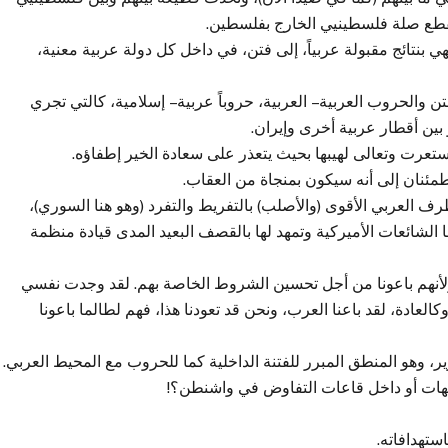
 يقطع صلة فلسطينيي الخارج بفلسطين.
هي بنتائج مقبولة عربياً، إلى فتن، في داخل كل دولة عربية معنية،
تن والحروب العربية – العربية، حروباً عربية – إسلامية، كالتي تجري
 بين أقطار عربية أخرى وإيران.
مئنان إلى أنه سيكون بمنجاة من العقاب.
رف العربي الأقوى (والأصلب) بالتفريط والتفرد (وهو هنا السوري)،
 الشائعات الأميركية وتمهد لها بالقصف البعيد المدى قيادة منظمة
ط، ولأنهم باعونا من أجل تحسين الشروط الخاصة بهم. لقد وجدت نفسي
عادة، لقد باعنا العرب، ونحن قد تعودنا هذا، فهم لطالما باعونا
، وهو المنطق المبرر للفتنة الداخلية كما للحروب مع المحيط العربي.
جبهات أو داخل قاعات التفاوض في واشنطن؟!
ستهدافاته.