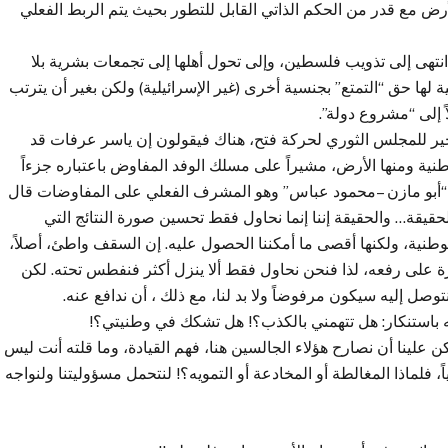
رض مع قدر من الحكم الذاتي القابل للتطور بحيث يتم الربط الفعلي
نتهى إلى تذويب فلسطين، وإلى تحول أهلها إلى تجمعات بشرية بلا
 لها حق “التمتع” بجنسية أخرى (غير الإسرائيلية) ولكن بغير أن يترتب
 إلى “مشروع دولة”.
ير للمجلس الثوري لحركة فتح، هناك فيقولون إن ياسر عرفات قد
نية ومنها الأرض، مشيراً على مسلك الوفد المفاوض باعتباره جزءاً
 “أبو مازن –محمود عباس” وهو المشرف الفعلي على المفاوضات قال
قيقة… والحقيقة إننا إنما نحاول فقط تحسين صورة النتائج التي
وطنية، ولكنها أقصى ما أمكننا الحصول عليه. إن السقف واطئ، أصلاً،
على رفعه، لذا فنحن نحاول فقط ألا ينزل أكثر فنفطس تحته. لكن
وصل إليه سيكون مرفوضاً ولا بد لنا، مع ذلك ، أن ندافع عنه.
له باستنكار: هل تتهمني بالكذب؟! هل تشكك في وطنيتي؟!
 لكن علينا أن نصارح هؤلاء الجالسين هنا، فهم القيادة، وما قلته أنت ليس
ً، فلماذا المغالطة أو المخادعة أو التمويه؟! لنتحمل مسؤوليتنا ولنواجه