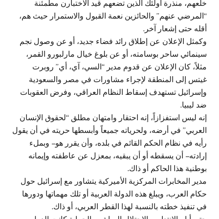
خلعهم، منذرة أولئك الذين تضعهم قيد الاختبارن مطمئنة
“المرضي عنهم” والحائزين نعمة القبول والاستمرار حيث هم،
أقله حتى إشعار آخر.
وكمثل الإعلان عن إطلاق رائد فضاء جديد، أو عن وصول نجم
سينمائي ساحر بوسامته، أو عن بلوغ خيال مارلبورو القمر،
مثلاً، كان الإعلان عن قدوم مدير “السي، آي، أي” روبرت
غيتس إلى المنطقة لإجراء مشاورات في مصر والسعودية
وإسرائيل تستهدف إسقاط النظام العراقي، وفرض العقوبات
ضد ليبيا.
إنه ليس استفزازاً، إنه احتقار وامتهان مطلق “لحقوق الإنسان
العربي” في أرضه، ولحرياته جميعاً وأبسطها حريته في أن يقول
رأيه في نظام الحكم القائم في بلده، وأن يقرر هو – وبملء
إرادته – أن يسقطه أو أن يبقيه، بمعزل عن عاطفته وإيمانه
بوطنية هذا الحاكم أو ذاك.
مدير المخابرات المركزية الأميركية يتشاور مع إسرائيل حول
حكام العرب، ويبلغ هذه الدولة العربية أو تلك مهماتها ودورها
في تنفيذ خطته بالنسبة لهذا القطر العربي، أو ذاك.