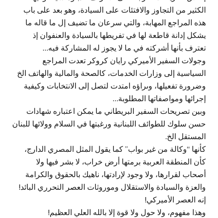
الكثير من التجاوز والافتئات على السيادة، وهو بعد على باب
هذه المراجع المهابة، والتي سرعان ما تضيف إل ما قاله ما
يشكل إدانة قاطعة لها في تفريطها بالسيادة والعنفوان إذ
تعترف بأنها أشركته في ما لا يجوز له المشاركة فيه…
وجولات السفير الأميركي رايان كروكر تعدت المراجع
السياسية إلى وزارات الخدمات، كالصحة والمالية والهاتف الخ
وضرورة تفعيلها، وىراؤه امتدت لتصل إلى الانتخابات وكيفية
إجرائها ومواصفاتها المطلوبة…
وبين تصريحات السفير البريطاني ما يمكن اعتباره شهادات
حسن سلوك للطوائف اللبنانية ورغبتها في السلام وولائها للبنان
المستقل الخ.
كأنها “وكالة من غير بواب” كما يقول المثل المصري الدارج،
كأن المنطقة العربية برمتها أرض خراب، لا بشر فيها ولا
أصحاب لقرارها، ولا وجود لإرادتها، ناهيك بالحقوق والكرامة
والعزة والسيادة والاستقلال وموروثات العصر التحرري البائد!
إنه العصر الأميركي!
وهذا مفهوم، ولا حول ولا قوة إلا بالله العلي العظيم!