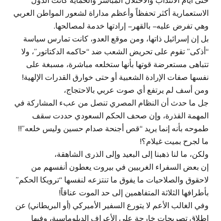
حتى أيام الانتداب والاحتلال المباشر والحماية كانت الدول
الاستعمارية أكثر تحفظاً وأعظم مداراة لشعور المواطن العربي
وهي تفرض عليه – بالقهر – إرادتها خدمة لمصالحها.
بل إن إسرائيل ذاتها، ومن موقع العدو، كانت تمارس سياسة
“أذكى” تقوم على تحريض الشعب ضد “حاكمه الدكتاتور”، ولا
تتباهى مستعرضة قوتها بأنها ستخلعه مباشرة، مسبغة على
نفسها صفات الإرادة الشعبية أو حتى خوارق القدرات الإلهية!
ومن أسف لم يرتفع أي صوت عربي بالاحتجاج،
جل ما حدث أن النظام المصري تنصل من عبء المشاركة في
المهمة القذرة، وإن صحف الحكم السعودي حددت سقف
طموحه بأنه إنما يريد “قص أجنحة صدام حسين وليس خلعه”!!
ما لجرح بميت غيلام؟!
ولكن، ما لنا ذهبنا إلى البعيد وإلى الذرى الشاهقة،
إن بعض السفراء الغربيين في بيروت يعطون أنفسهم من
لاحقوق والصلاحيات ما يفوق ما تنتزعه لنفسها “ترويكا الحكم”
بأطرافها الثلاثة المتفاهمين إلى حد الموت عناقاً!
وفي الغالب الأعم لا يتورع السفير الأميركي (أو البريطاني) عن
إطلاق تصريحات خارجة على الأعراف الدبلوماسية، وفيها