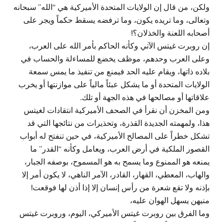
ولكن، من قال إن الولايات المتحدة الأميركية هي “الله” سبحانه
وتعالى، وما تريده يكون، وما ترفضه يسقط حكماً ويجر على
أصحابه اللعنة والخذلان؟!
إن روبرت غيتس الآتي وكأنه الحاكم بأمر الله على العرب،
وعلى العرب وحدهم، موظف يخضع للمساءلة والحساب في
بلاده ذاتها، ويقام عليه الحد فيمنع من تنفيذ ما يمس سمعة
الولايات المتحدة أو ما يشكل عبئاً مالياً على موازنتها أو يخرب
علاقاتها أو مصالحها في هذه الجهة أو تلك.
ومن المخزن أن نقرأ في الصحف الأميركية انتقادات لغيتس
هذا، ولمهمته الجديدة القذرة، وتحذيرات من نتائجها التي قد
تشكل خطراً على المصالح الأميركية، في حين تنفتح له أبواب
القصور الملكية في أرض العرب، ويعامل وكأنه “القدر” ما
يمنعه هو الممنوع وما يسمح به هو المسموح، بوصفه الجبار،
والهاب، المعطي، القهار، القادر، الآمر الناهي، لا يكون أمر إلا
بإذنه ولا تقع شعرة من رأس إنسان إلا إذا أذن لها فوقعت!
منيهن يسهل الهوان عليه،
وما الفرق بين روبرت غيتس الأميركي، اليوم، وروبرت غيتس