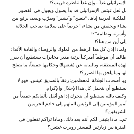
الإسرائيلي غداً… وإن غداً لناظره قريب؟!
بل لعل غيتس الإسرائيلي قد بدأ يصول ويجول في القصور
الملكية العربية إياها، “ينصح” و”يشير” ويقرّب ويبعد، يرفع من
يشاء ويخفض من يشاء، “حرصاً على سلامة صاحب الجلالة
وأسرته ونظامه”؟!
إلى أين من هنا؟!
ولماذا إذن كل هذا الرهط من الملوك والرؤساء والقادة الأفذاذ
طالما أن موظفاً أميركياً برتبة مدير مخابرات يستطيع أن يقرر
لهذه المنطقة، وبالنيابة عن (شعبها!) وحكامها جميعاً، ما يصلح
لها وما يلحق بها الضرر؟!
ويا أصحاب الجلالة المعظمين: رفقاً بالصديق غيتس، فهو لا
يستطيع أن يتحمل كل هذا الإجلال والإكرام.
وكيف بالله يستطيع أن يتحرك إذا هو أثقل بألقابكم جميعأً من
أمير المؤمنين إلى الرئيس الملهم إلى خادم الحرمين
الشريفين؟!
ثم… ماذا يتبقى لكم أنتم بعد ذلك، وماذا تراكم تفعلون في
الفترة بين زيارتين للمستر روبرت غيتس؟