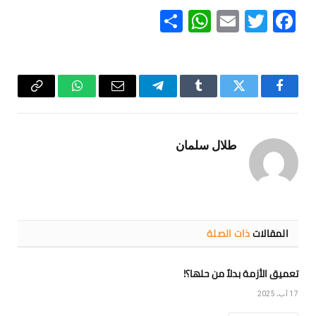
WhatsApp
Share
Email
Twitter
Facebook
فيسبوك
تويتر
Tumblr
تيلقرام
البريد
واتساب
Copy
الإلكتروني
Link
طلال سلمان
المقالات
ذات الصلة
تعميق الأزمة بدلاً من حلها؟!
17 آب، 2025