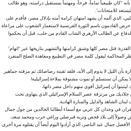
أنه “كان طبيعياً تماماً، فرحاً، ومهتماً بمستقبل دراسته، وهو طالب
تعد للامتحانات”.
بي، الذي آلمه أن يشهد امتهان كرامة أمته بإذلال مصر، فأقدم على
قد حرص القادمون باسم الثورة الفرنسية لاستعمار الشعوب على مراعاة
 بالدفاع عن الطالب الأزهري الشاب القادم من حلب، قبل أن يحكموا
القذرة: قتل مصر كلها وشنق كرامتها والتشهير بتاريخها عبر “اتهام”
ظر المحاكمة ليقول كلمة مصر في التطبيع ومعاهدة الصلح المنفرد
 بأن الليل لا يدوم إلى الأبد، فلقد ثقبته رصاصاتك ثم مزقته جماهير
ا يمكن أن تستسلم أو تموت مشنوقة بملاءة إسرائيلية!
يثبتوا أن إسرائيل أقوى منهم داخل مصر ذاتها،
لاديك من مرتزقة عصر السلام الإسرائيلي الذي يتهاوى تحت
نان الشاهد والدليل والمنارة الهادية.
ران في وجدان كل عربي مع أسماء أبطالنا الخالدين من جول جمال
ش وصولاً إلى بلاد فحص ونزيه قبرصلي وراغي حرب ومحمد سعد،
أفضل جمال عبد الناصر، الذي أرادوا اليوم أيضاً أن يقتلوه مرة أخرى.