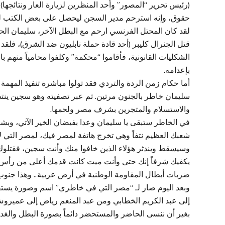
(رئيس تحرير “المصور” وأحد المنظرين لزيارة العار ونتائجها) ب
حقوق، وإنه استرحم مدير السجن ليحصل على بعض الكتب ليس
لقد كان المحتل الفرنسي ارحم مع البطل الآخر، سليمان الحل
قتل الجنرال كليبر (أحد قادة حملة نابليون ضد الشرق)، فل
الشكليات القانونية، فأقاموا “محكمة” وكلفوا محامياً منهم
بإعدامه.
أما حكام زمن الردة والتردي فقد تولوا مباشرة تنفيذ المهمة 
سليمان خاطر بالجنون مرتين. ثم عبر تصفيته وهو سجين ينت
والاستسلام والمتجرين بشرف مصر ولحمها.
في الخاطر ستبقى يا سليمان وعدا بفيضان الخير الآتي، وبشارة
شعبك العظيم نتفاً وهي تخرج هاتفة لمصر فيك، لمصر التي ل
وسيسقط ويندثر هؤلاء الذين خافوا منك وأنت سجين، فقتلوك ل
يكفيك شرفاً إنك حتى وأنت ميت كانت قدمك أعلى من رأس ج
ضربات أبطال المقاومة الوطنية في أرض عربية.. وهذا جنوب لب
وبعد اليوم صار لـ “مصر التي في خاطري” اسم وصورة يستق
إلى عبد الكريم الخطابي ومن عبد المنعم رياض إلى عميرو
بغير أن ننسى الحاضر والمستحضر دائماً بصورة البطل والغد ال