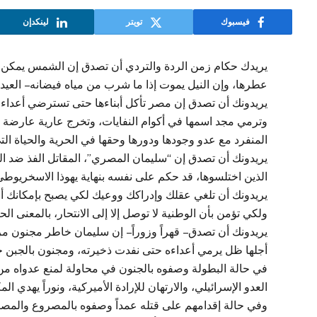
فيسبوك
تويتر
لينكدإن
يريدك حكام زمن الردة والتردي أن تصدق إن الشمس يمكن أن
عطرها، وإن النيل يموت إذا ما شرب من مياه فيضانه – العي
يريدونك أن تصدق إن مصر تأكل أبناءها حتى تسترضي أعداء الح
وترمي مجد اسمها في أكوام النفايات، وتخرج عارية عارضة ن
المنفرد مع عدو وجودها ودورها وحقها في الحرية والحياة التي 
يريدونك أن تصدق إن “سليمان المصري”، المقاتل الفذ ضد الذ
الذين اختلسوها، قد حكم على نفسه بنهاية يهوذا الاسخريوطي 
يريدونك أن تلغي عقلك وإدراكك ووعيك لكي يصبح بإمكانك أن ت
ولكي تؤمن بأن الوطنية لا توصل إلا إلى الانتحار، بالمعنى ال
يريدونك أن تصدق – قهراً وزوراً – إن سليمان خاطر مجنون
أجلها ظل يرمي أعداءه حتى نفدت ذخيرته، ومجنون بالجبن ح
في حالة البطولة وصفوه بالجنون في محاولة لمنع عدواه من ال
العدو الإسرائيلي، والارتهان للإرادة الأميركية، ونوراً يهدي 
وفي حالة إقدامهم على قتله عمداً وصفوه بالمصروع والمص