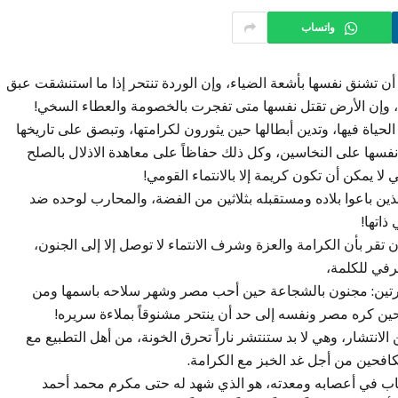
واتساب
 تشنق نفسها بأشعة الضياء، وإن الوردة تنتحر إذا ما استنشقت عبق
د، وإن الأرض تقتل نفسها متى تفجرت بالخصومة والعطاء السخي!
ياة فيها، وتدين أبطالها حين يثورون لكرامتها، وتبصق على تاريخها
فسها على النخاسين، وكل ذلك حفاظاً على معاهدة الاذلال بالصلح
لا يمكن أن تكون كريمة إلا بالانتماء القومي!
ين باعوا بلاده ومستقبله بثلاثين من الفضة، والمحارب لوحده ضد
ذاتها!
قر بأن الكرامة والعزة وشرف الانتماء لا توصل إلا إلى الجنون،
حرفي للكلمة،
 مرتين: مجنون بالشجاعة حين أحب مصر وشهر سلاحه باسمها ومن
ين كره مصر ونفسه إلى حد أن ينتحر مشنوقاً بملاءة سريره!
انتشار، وهي لا بد ستنتشر ناراً تحرق الخونة، من أهل التطبيع مع
المكافحين من أجل غد الخبز مع الكرامة.
اب في أعصابه ومعدته، هو الذي شهد له حتى مكرم محمد أحمد