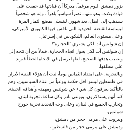
يزور دمشق اليوم مرغماً، مدركاً أن قيادتها قد حققت على
قيادة بلاده – وهو منها – نصراً سياسياً باهراً ، وإنه هو شخصياً
سيذهب إلى الظل، بعد شهور، ليتسلى بمضغ الثمار المرة
ليساسة القبضة الحديدية التي نافس فيها الكاوبوي الأميركي،
وعلى مستوى العالم، الليكوديين في إسرائيل.
إن شولتس آت لكي يشتري “الحجارة”!
إن شولتس آت لكي يحول اتجاه الحجارة، فبدلاً من أن تتجه إلي
وتصيب هدفها الصحيح، لعلها ترسل في الاتجاه الخطأ فترتد
على مطلقها.
وبالتجربة، على امتداد الثمانين يوماً، ثبت أن هؤلاء الفتية الأبرار
في فلسطين ليسوا اقل حكمة ووعياً من عتاة السياسيين، وهم
بالتأكيد يعرفون كل شيء عن شولتس ومهمته وأهدافه الخبيثة.
كما أنهم يستذكرون، وبوعي نادر وكل ساعة، تجربة لبنان،
وتجارب الجميع في لبنان، وعلى وجه التحديد تجربة جورج
شولتس.
وبيروت على مرمى حجر من دمشق،
ودمشق على مرمى حجر من فلسطين،