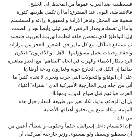
فلسطينية ضد العرب عموماً من المحيط إلى الخليج.
فالانتفاضة، اليوم، عند المفترق: أما أن تكمل طريقها كثورة
شعبية ضد المحتل وقاهر الإرادة والمقهورة إرادته والمستسلم،
وأما أن تصطدم بجدار الرفض الإسرائيلي وأيضاً بجدار الصمت
(بل التواطؤ) الذي تتحصن خلفه انظمة الهزيمة العربية، فتتجمد
ثم تستنقع فتتآكل، مع كل ما يرافق الشعور بالعجز من مرارات
وأحقاد وخيبات يحمل مسؤوليتها “الأهل” و”الأقربون” فيكون
الرد بإنكار الانتماء والهرب في اتجاه “التفاهم” مع العدو مباشرة
طالما إن الكل في الخارج خونة وغدارون وباعة أوطان!
على أن الوقائع والتحولات التي جرت وتجري لا تخدم كثيراً ما
أتى من أجله وزير الخارجية الأميركية الذي “اشتراه” أغنياء
العرب فباعهم قبل صياح الدين… ومجاناً!!
بل إن الوقائع، بداية، تكاد تغير من طبيعة المعلن حول هذه
المهمة، وتكاد تمنع من تحقيق أهدافها الأصلية.
من ذلك:
*إن الانقسام داخل إسرائيل، حكماً وحكومة و”شعباً”، أعمق من
أن يستطيع وسيط، ولو بمستوى وزير خارجية أميركية، أن