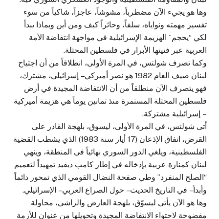
وها هو يجيء الآن مضطرباً، مشوشاً، عاجزاً، شاكياً من سوء
تفسير مهمته ونواياه، سلفاً، وحائراً كيف ومن أين وبماذا يبدأ
لكي “يحجم” الهزيمة الإسرائيلية في مواجهة انتفاضة الأمة
العربية عبر فتيتها الأبرار في فلسطين المحتلة.
وكما تصرف شولتس، في المرة الأولى، انطلاقاً من أن اجتياح
لبنان صيف العام 1982 هو نصر أميركي – إسرائيلي، مشترك،
فهو يتصرف الآن منطلقاً من أن الانتفاضة المجيدة في أرض
فلسطين المحتلة المستمرة منذ ثمانين يوماً هي هزيمة أميركية
– إسرائيلية مشتركة.
أتى شولتس، في المرة الأولى، ليسوق، بلهجة القادر على
القرض، اتفاق الإذعان (17 أيار سنة 1983) الذي يشطب القضية
الفلسطينية، ويلغي الدور السوري نهائياً في المنطقة، وينهي
لبنان كمنارة عربية بإدخاله في إطار كامب ديفيد تمهيداً لتعميم
“الصلح المنفرد” وطي صفحة النضال القومي الذي تمحور دائماً
وأبداً – في التاريخ الحديث – حول الصراع العربي – الإسرائيلي.
وها هو الآن يأتي ليسوّق، بلهجة العارض والراشي، محاولة
مفضوحة لاحتواء الانتفاضة المجيدة وتحويلها من عنوان للأزمة