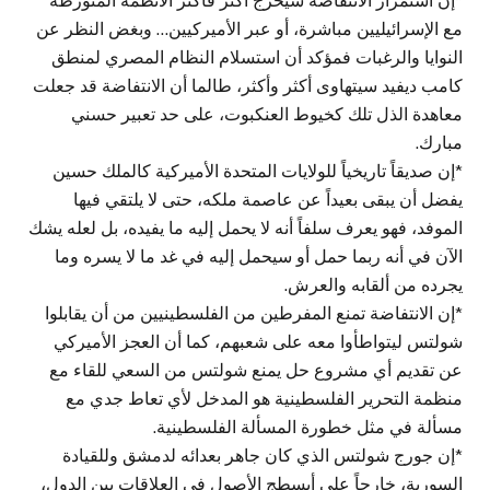
*إن استمرار الانتفاضة سيحرج أكثر فأكثر الأنظمة المتورطة
مع الإسرائيليين مباشرة، أو عبر الأميركيين… وبغض النظر عن
النوايا والرغبات فمؤكد أن استسلام النظام المصري لمنطق
كامب ديفيد سيتهاوى أكثر وأكثر، طالما أن الانتفاضة قد جعلت
معاهدة الذل تلك كخيوط العنكبوت، على حد تعبير حسني
مبارك.
*إن صديقاً تاريخياً للولايات المتحدة الأميركية كالملك حسين
يفضل أن يبقى بعيداً عن عاصمة ملكه، حتى لا يلتقي فيها
الموفد، فهو يعرف سلفاً أنه لا يحمل إليه ما يفيده، بل لعله يشك
الآن في أنه ربما حمل أو سيحمل إليه في غد ما لا يسره وما
يجرده من ألقابه والعرش.
*إن الانتفاضة تمنع المفرطين من الفلسطينيين من أن يقابلوا
شولتس ليتواطأوا معه على شعبهم، كما أن العجز الأميركي
عن تقديم أي مشروع حل يمنع شولتس من السعي للقاء مع
منظمة التحرير الفلسطينية هو المدخل لأي تعاط جدي مع
مسألة في مثل خطورة المسألة الفلسطينية.
*إن جورج شولتس الذي كان جاهر بعدائه لدمشق وللقيادة
السورية، خارجاً على أبسطج الأصول في العلاقات بين الدول،