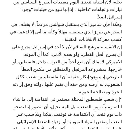
يحله، لأن أسبابه تتعدى اليوم معطيات الصراع السياسي بين
تيارات واتجاهات “داخلية”، إذ إنها تنبع من حيثيات “وجود”
إسرائيل اصلاً.
وهكذا فإن شامير الذي يستقبل شولتس مرغماً، لا يختلف في
العجز عن بيريز الذي يستقبله مهللاً وكأنه ما أتى إلا لدعمه في
كسب معركة الانتخابات المقبلة.
إن الانقسام مرشح للتفاقم لأن لا أحد في إسرائيل يجرؤ على
أن يطرح الحل الفعلي، ولو بحده الأدنى، كما أن الموفد
الأميركي لا يملك أن يقنع أحداً من العرب، داخل فلسطين، أو
خارجها، بمشروعه المرتجل والمنطلق من مكمن الخطأ
التاريخي إياه وهو: إنكار حقيقة أن الفلسطينيين شعب ككل
الشعوب، له أرضه ومن حقه أن يقيم عليها دولته وفق إرادته
الحرة ومصالحه الحيوية.
*إن شعب فلسطين المحتلة مستمر في انتفاضة إلى ما شاء
الله، زمنياً، ومن الصعب، بل المستحيل، أن نتصور إننا نصحو
ذات يوم فنجد أن الانتفاضة قد توقفت، هكذا وبلا سبب غير
التعب أو نقص المواد التموينية أو ازدياد الضغط الإسرائيلي.