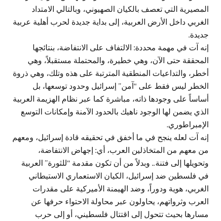
المصيرية التي تعصف بالكيان الصهيوني، وبالتالي الامتداد
الغربي داخل الأرض العربية، إلى بداية جديدة لحرب أهلية عربية
جديدة.
إنه آت في مهمة محددة: الالتفاف على الانتفاضة، بنتائجها
المحققة حتى الآن، وهي خطيرة، والمحتملة مستقبلاً، وهي
أخطر، والتداعيات المنطقية المترتبة على هذه وتلك، وهي ذروة
الخطر ليس فقط على “آمن” إسرائيل وحدود توسعها، بل
أساساً على وجودها ذاته، مباشرة كما عبر نظام الهزيمة العربية
الذي يضمن لها الوجود ناهيك بالحدود الآمنة وإمكانات التوسع
الإمبراطوري.
إنه آت لعله ينجح في ما أخفق في تحقيقه قادة إسرائيل، ومعهم
من معهم من المتخاذلين العرب، أي: إجهاض الانتفاضة،
وتحويلها إلى فتنة.. وبدلاً من أن تكون مقدمة “للثورة” العربية
في فلسطين ضد إسرائيل، الكيان الاستعماري الاستيطاني
الغربي، هوية ودوراً، وضد الهيمنة الأميركية على مقدرات
العرب وثرواتهم، يحاولون عبر محاولة الاحتواء حرفها عن
مسارها بحيث تتحول إلى اقتتال فلسطيني، أو إلى حرب