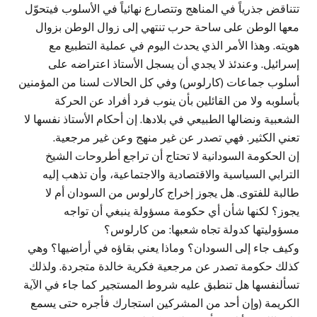
تتناقض جذرياً في المناهج وتتصارع نهائياً في الأسلوب فيتحوّل
معها الوطن على ساحة حرب تنتهي إلى زوال الوطن بزوال
هويته. وهذا الأمر الذي يحدث اليوم في عملية التطبيع مع
إسرائيل. وعندئذ لا يجدي أن يسجل الأستاذ اعتراضه على
أسلوب جماعات (كارلوس) وفي كل الحالات لسنا من المؤمنين
بأسلوبه ولا من القائلين بأن ينوب فرد أفراد عن الحركة
الشعبية ونضالها الطبيعي في بلادها. إن أحكام الأستاذ نفسها لا
تعني الكثير. فهي تصدر عن غير منهج وعن غير مرجعية.
إن الحكومة السودانية لا تحتاج أن تراجع أطروحات الشيخ
الترابي السياسية والاقتصادية والاجتماعية، وأن تذهب إليه
طالبة للفتوى. هل يجوز إخراج كارلوس من السودان أم لا
يجوز؟ لكنها شأن أي حكومة مسؤولة ينبغي أن تواجه
مسؤوليتها كدولة تجاه شعبها: من كارلوس؟
وكيف جاء إلى السودان؟ وماذا يعني بقاؤه في أراضيها؟ وهي
كذلك حكومة تصدر عن مرجعية فكرية خالدة متجردة. ولذلك
تسألنفسها هل تنطبق عليه شروط المستجير كما جاء في الآية
الكريمة (وإن أحد من المشركين استجارك فأجره حتى يسمع