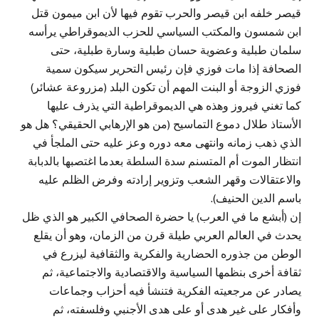
قيصر خلفه ابن قيصر والحرب تقوم فيها لأن ابن ميمون قتل
ابن شمسون والمكتب السياسي للحزب الديموقراطي يرأسه
سلمان طبلية وعضوية حسان طبلية وسارة طبلية، حتى
الصحافة إذا مات فوزي فإن رئيس التحرير سيكون سمية
فوزي الزوجة أو البنت المهم أن تكون البلد (مزروعة عشائر)
كما تغني فيروز وهذه هي الديموقراطية التي يذرف عليها
الأستاذ طلال دموع التماسيح (من هو الإرهابي الحقيقي؟ هل هو
الذي ذهب زمانه وانتهى معه دوره وعز عليه حتى الملجأ في
انتظار الموت أم المتسنم سدة السلطة بعدما اغتصبها بالدبابة
والاعتقالات وقهر الشعب وتزوير إرادته وفرض الظلم عليه
باسم الدين الحنيف).
إن (أبشع ما في العرب) يا حضرة الصحافي الكبير هو الذي ظل
يحدث في العالم العربي طيلة قرن من الزمان، وهو أن يقلع
الوطن من جذوره الحضارية والفكرية والثقافية ليزرع في
ثقافة أخرى بنظمها السياسية والاقتصادية والاجتماعية، ثم
يصادر عن مرجعيته الفكرية فتنشأ فيه أحزاب وجماعات
وأفكار على غير هدى أو على هدى الأجنبي وفلسفته، ثم