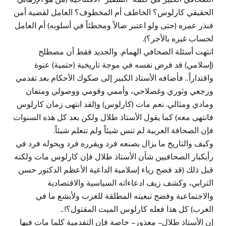
الحقيقي كارلوس؟ الخاطف أم المخطوف؟ العامل لقضية أمن
فنذر عمره (حتى ولو اعتبر ضالاً ومخطئاً في أسلوبه) أم العامل
لحساب غيره بالأجر؟).
انتهت أسئلة الصحافي الهمام. والجديد فقط أن مصطلح
(إسلامي) قد فرض نفسه في موجة تاريخية (حتمية) عنوة
واقتداراً.. فأضافه الأستاذ الكبير إلى صكوك الأحكام بعد تقدمي
ورجعي وثوري وغصلاحي، وأممي وقومي ووصولي ومتفان
ومادي ومثالي. نعم مات (كارلوس) و(لقد انتهى زمان كارلوس
فانتهى معه) كما يقول الأستاذ طلال ولكن بعد كل هذه السنوات
فإن الصحافة العربية لم تنس شيئاً ولم تتعلم شيئاً.
وكيف والتاريخ ما يزال يصنعه فرد ويقرره فرد ويحوله فرد في
رأيكبار الصحافيين شأن الأستاذ طلال فإن كارلوس مات ولكنه
قبل ذلك (قد فضح رياء إسلامية الداعية الأعظم الدكتور حسن
الترابي، وكشف زيف ادعاءاته السياسية والاقتصادية
والاجتماعية وفضح تبعيته المطلقة للغرب ولأبشع ما في
الغرب) كل هذا فعله كارلوس الميت المقتول؟!..
إن الأستاذ طلال – معذور – خاصة فإن التقدمية كلما مات فيها