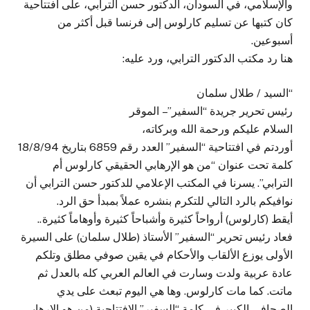
والإسلامي، في السودان، الدكتور حسن الترابي، على افتتاحية
كان كتبها عن تسليم كارلوس إلى فرنسا قبل أكثر من
أسبوعين.
هنا رد مكتب الدكتور الترابي، ورد عليه:
“السيد / طلال سلمان
رئيس تحرير جريدة “السفير” – الموقر
السلام عليكم ورحمة الله وبركاته،
أوردتم في افتتاحية “السفير” العدد رقم 6859 بتاريخ 18/8/94
كلمة تحت عنوان “من هو الإرهابي الحقيقي كارلوس أم
الترابي”. يسرنا في المكتب الإعلامي للدكتور حسن الترابي أن
نوافيكم بالرد التالي للتكرم بنشره عملاً بمبدأ حق الرد.
أيقط (كارلوس) أرواحاً كثيرة وأشباحاً كثيرة وأوهاماً كثيرة..
فعاد رئيس تحرير “السفير” الأستاذ (طلال سلمان) على السيرة
الأولى يوزع الألقاب والأحكام في يقين صوفي مطلق وتلكم
عادة عربية ولدت وسارت في العالم العربي كله بالعدل ثم
ماتت. كما مات كارلوس. وها هي اليوم تبعث على يدي
الصحافي الكبير في كلمة “السفير” الافتتاحية (من هو الإرهابي