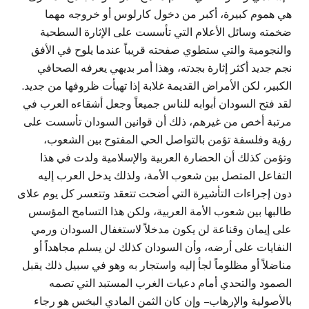
هي هموم كبيرة، أكبر من دخول كارلوس أو خروجه مهما
ضخمته وسائل الأعلام التي تأسست على الإثارة السطحية
والنجومية والتي ستطوي صفحته قريباً عندما يلوح في الأفق
نجم جديد أكثر إثارة بجدته، وهذا أمر بديهي يعرفه الصحافي
الكبير، لكن الأمراض القديمة غلابة إذا تهيأت ظروفها من جديد.
لقد فتح السودان أبوابه للناس جميعاً وجعل أشقاءه العرب في
مرتبة أخص من غيرهم، ذلك أن قوانين السودان تأسست على
رؤية وفلسفة تؤمن بالتواصل الحي المفتوح بين الشعوب،
وتؤمن كذلك أن الحضارة العربية والإسلامية ولدت في هذا
التفاعل المتصل بين شعوب الأمة، ولذلك يدخل العرب إليه
دون إجراءات التأشيرة التي أضحت تتعقد وتتعسر كل يوم علاى
طالبها بين شعوب الأمة العربية، ولكن هذا التسامح المؤسس
على إيمان وقناعة لن يكون مدخلاً لاستغفال السودان ورمي
النفايات على أرضه، وأن السودان كذلك لن يسلم مجاهداً أو
مناضلاً أو مظلوماً لجأ إليه واستجار به وهو في سبيل ذلك يقبل
الصمود والتحدي أمام دعيات الغرب المستبد التي تصمه
بالأصولية والإرهاب – وإن كان الثمن المادي البخس هو رجاء