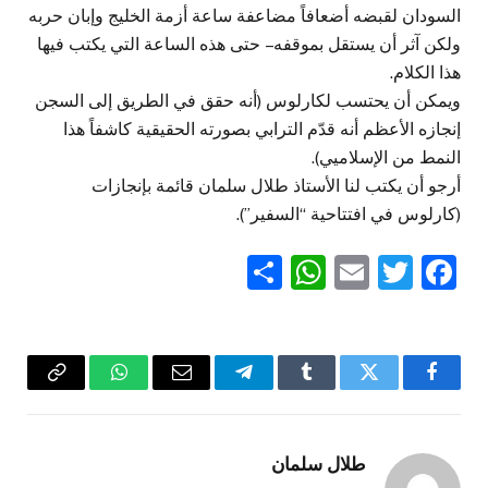
السودان لقبضه أضعافاً مضاعفة ساعة أزمة الخليج وإبان حربه
ولكن آثر أن يستقل بموقفه – حتى هذه الساعة التي يكتب فيها
هذا الكلام.
ويمكن أن يحتسب لكارلوس (أنه حقق في الطريق إلى السجن
إنجازه الأعظم أنه قدّم الترابي بصورته الحقيقية كاشفاً هذا
النمط من الإسلاميي).
أرجو أن يكتب لنا الأستاذ طلال سلمان قائمة بإنجازات
(كارلوس في افتتاحية “السفير”).
WhatsApp
Share
Email
Twitter
Facebook
فيسبوك
تويتر
Tumblr
تيلقرام
البريد
واتساب
Copy
الإلكتروني
Link
طلال سلمان