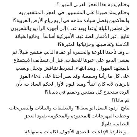
وحتام يدوم هذا العجز العربي المهين؟!
وحتام يمتد صبرنا على المتسببين في العجز، المنتفعين به
والحاكمين بفضل سيادة مناخه في أربع رياح الأرض العربية؟!
هل نجلس الليلة (وغداً وبعد غد…) إلى أجهزة الراديو والتلفزيون
نتابع – عبر الأقمار الصناعية، الأميركية أساساً – وقائع الخيانة
الكاملة وتفاصيلها وجزئياتها المثيرة؟!
… وقد تأخذنا اللوعة والحسرة أو عقدة الذنب فننشج قليلاً، ثم
يغشي الدمع على عيوننا للحظات، قبل أن نستأنف الاستمتاع
بالمشهد المهول، وبعد انتهاء الشريط نتناقش ونحلل ونعقب
على كل ما رأينا وسمعنا، وقد يصر أحدنا على ادعاء الفوز
بالرهان لأنه كان “تنبأ” ومنذ اليوم الأول لحكم السادات، بأن
الردة ستجتاح كل مقدس وحميم في دنيانا؟!
ثم ماذا؟!
نتابج “ردود الفعل الواسعة!!” والتعليقات والبيانات والتصريحات
وخطب المهرجانات (المحدودة والمحكومة بقيود العجز
النظامية ذاتها).
.. وتطاردنا الإذاعات بالصدى الأجوف لكلمات مستهلكة