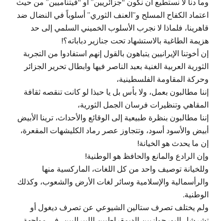
وما دنا لا نستطيع أن نكون “جزائريين” أو “فيتناميين” من حيث
اعتماد الكفاح المسلح و”العنف الثوري” أسلوباً في النضال ضد
قاهرينا، فلماذا لا نجرب الأسلوب الخميني السلمي إلى حد
هزيمة الطاغية بالاستشهاد تحت جنازير دباباته؟!
إن أخوتنا الإيرانيين يتباهون بالقول إنهم استفادوا من التجربة
الثورية العربية الغنية بعبد الناصر فيها وابطال تحرير الجزائر
وحركة المقاومة الفلسطينية،
إننا مطالبون بعمل، ولا بأس بل يا حبذا لو كانت تنقصه ثقافة
المقاهي وتنظيرات فرسان الجمل الثورية،
إننا مطالبون بنظرة طبيعية إلى الوقائع والأحداث، ترينا الأبيض
أبيض والأسود أسود، وتتجاوز عصر رماد الكليشهات المقعرة،
إن ما يحدث هو الخيانة!
وإن الرادع والمانع والحافظ هو الوطنية!
وللخيانة توصيف واحد من كل اللغات، الماركسية منها
والرأسمالية والإسلامية وسائر لغات الأرض والشعوب، وكذلك
الوطنية.
ولم يختلف تصرف ستالين الشيوعي عن تصرف ديغول أو
تشرشل البورجوازيين الديمقراطيين الليبراليين، في مواجهة