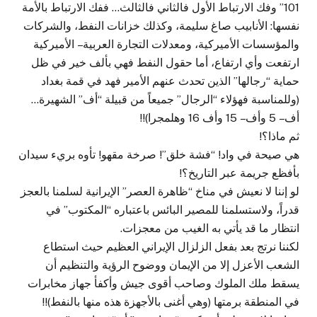
101” وفك الارتباط الأول فالثاني فالثالث… ففك الارتباط بالأمة
نفسها: الأنابيب صاغ سليمة، وكذلك خزانات النفط، والشركات
والمؤسسات الأميركية، ومعدلات التجارة العربية – الأميركية
ارتفعت وأي ارتفاع، أما حقول النفط فهي بألف خير في ظل
حماية “رجالها” الذين تحدث عنهم الأمير فهد في قمة بغداد
(وللمناسبة فهؤلاء “الرجال” جميعاً من قبيلة “أف” الشهيرة…
أف – 5 وأف – 15 وأف 16 وهلمجرا)!!
ثم ماذا؟!
هي صيحة في واد! “فشة خلق”! صرخة مقهو! تأوه بريء سيدان
بأفظع جريمة عبر التاريخ؟!
لو إننا لا نعيش في مناخ “ظاهرة العصر” الإيرانية لسلمنا بالعجز
قدراً، ولاستسلمنا للمصير البائس باعتباره “المكتوب” في
انتظار ما قد يأتي به الغيب من معجزات.
لكننا نرتج بعد بفعل الزلزال الإيراني العظيم حيث استطاع
الشعب الأعزل إلا من الإيمان ووضوح الرؤية والتنظيم أن
يسقط ملك الملوك وصاحب أقوى جيش وأكفأ جهاز مخابرات
في المنطقة برمتها (وهي أغنى بالأجهزة هذه منها بالنفط)!!