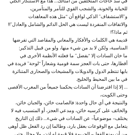
في سد حاجات المتخلفين من أمثالك… هذا مع الاستنكار الكلي
للخيانة والخونة، والشجب القوي للتآمر والمتأمرين،
و”الاستشفاف” الذكي لواقع أن “مثل هذه المعاهدات
والاتفاقات المنفردة ليست هي الحل الدائم والشامل والعادل”!!
ثم ماذا؟!
قديمة هي الكلمات والأفكار والمعاني والمقاصد التي تفرضها
المناسبة، ولكن لا بد من شيء منها، ولو من قبيل التذكير:
ما خان السادات إلا “بفضل” ما فعلته الأنظمة الأخرى في
أقطارها، حتى بات العجز سمة قومية وشعاراً “لوحة” فريدة في
بابها تنتظم الدول والدويلات والمشيخات والصحارى المتناثرة
في ما بين المحيط والخليج.
… إلا إذا افترضنا أن السادات يحكمنا جميعاً من المغرب الأقصى
وحتى الكويت،
والنتيجة في أي حال واحدة: فالصامت خائن، والجبان خائن،
والخائف على كرسيه خائن، ومدعي العجز، أو المتسبب فيه لا
يختلف – موضوعياً – عن السادات في شيء… ذلك إن التاريخ
يتعامل مع الوقوعات بعقل بارد، وطالما إن رد الفعل ظل أوهى
من أن يمنع الفعل – الجريمة فلا قيمة له إذن، ولا مجال حتى