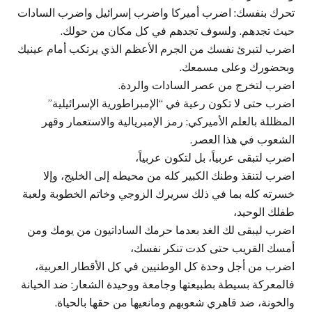
تحرك بنفسك: اضرب أميركا واضرب إسرائيل واضرب السادات
حيث تجدهم. ولسوف تجدهم في كل مكان من حولك.
اضرب لتبرئ نفسك من الجرم الأعظم الذي يرتكب أمام عينيك
وبحضورك وعلى مسمعك.
اضرب لتخرج من عصر السادات والردة.
اضرب حتى لا تكون رعية في “الإمبراطورية الإسرائيلية”
المظللة بالعلم الأميركي: رمز الإمبريالية والاستعمار وقهر
الشعوب في هذا العصر.
اضرب لتبقى عربياً، بل لتكون عربياً،
اضرب لتنقذ وطنك الكبير كله من محيطه إلى الخليج، وإلا
خسرته كله بما في ذلك سريرك الزوجي وخاتم الخطوبة ولعبة
طفلك الوحيد،
اضرب ليبقى لك الغد بعدما حرمك الساداتيون من يومك ومن
أمسك القريب حتى كدت تنكر نفسك،
اضرب من أجل وحدة كل الوطنيين في كل الأقطار العربية،
فالمعركة بسيطة بطبيعتها وجامعة ووحيدة الشعار: ضد الخيانة
والخونة، ضد قاهري شعوبهم ومانعيها من حقها بالحياة.