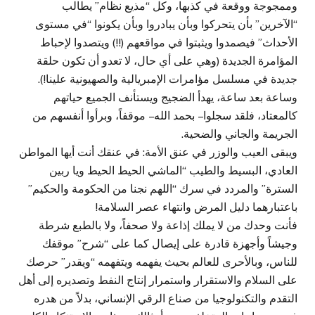
وممجوجة ووقعة في كذبها، وكل “مذيع نظام” يطالب
“الآخرين” بأن يتحركوا وبأن يبادروا وبأن يكونوا “في مستوى
الأحداث” فيصمدوا ويثبتوا في مواقعهم (!!) ويتصدوا لإحباط
المؤامرة الجديدة (وهي على أي حال، لا تعدو أن تكون حلقة
جديدة في مسلسل مؤامرات الإمبريالية والصهيونية علينا!).
وساعة بعد ساعة، يهدأ الضجيج ويستأنف الجميع حياتهم
كالمعتاد، فلقد سجلوا – بحمد الله – موقفاً، وبرأوا أنفسهم من
الجريمة والجاني والضحية.
ويبقى العيب والوزر في عنق الأمة: في عنقك أنت أيها المواطن
العادي، البسيط والطيب “الماشي الحيط الحيط ويا ربين
السترة” والمردد في سرك “اللهم نجنا من الحكومة والحكيم”
باعتبارهما دليل المرض وانتهاء عصر السلامة!
فأنت وحدك من لا يملك إذاعة ولا صحفاً، ولا بالطبع شرطة
وجيشاً وأجهزة قادرة على إيصال كما على “شرح” موقفك
للناس، وبالأحرى للعالم بحيث يفهمه ويتفهمه “ويقدر” حرصك
على السلام والاستقرار واستمرار إنتاج النفط وتصديره إلى أهل
التقدم والتكنولوجيا من صناع الرقي الإنساني، بدلاً من هدره