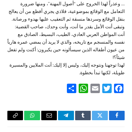
… وعذراً لهذا الخروج على “أصول المهنة”، ومنها ضرورة
التعامل مع الوقائع بموضوعية، فلاذي يجري أفظع من أن يعالج
بنقل الوقائع وسردها منسقة ثم التعقيب عليها بهدوء ورصانة.
وتبقى أنت الأمل بقدر ما أنت، وأنت وحدك، صاحب القضية:
أنت المواطن العربي العادي، الطيب، البسيط، الصادق مع
نفسه والمنسجم مع تاريخه، والذي لا يريد أن يمضي عمره هارباً
من عيون أطفاله الذين سيسألونه حين يكبرون: أكنت ولم تفعل
شيئاً؟!
لهذا توجهنا ونتوجه إليك، وليس إلا إليك: أنت الملايين والمسيرة
طويلة، لكنها تبدأ بخطوة.
WhatsApp
Share
Email
Twitter
Facebook
فيسبوك
تويتر
Tumblr
تيلقرام
البريد
واتساب
Copy
الإلكتروني
Link