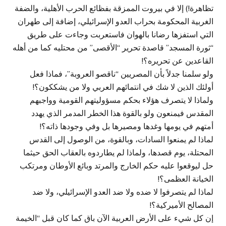
تظاهرة!) إلا في بيروت الممزقة بفظائع الحرب الأهلية، والضفة
الغربية المحكومة بحراب العدو الإسرائيلي، إضافة إلى طهران
التي استفزها رضانا بالهوان فاستعربت وجاءت على طريق
“ثورة المسجد” قاصدة تحرير “الأقصى” من محتليه كما من أهله
القاعدين عن تحريره؟!
ولو سلمنا جدلاً بأن المصريين “ناقصو العروبة”، فماذا فعل
أولئك الذين لا شك في انتمائهم العربي ولا من يشككون؟!
ولماذا لا يتصرف هؤلاء بحكم مسؤوليتهم القومية وواجبهم
المقدس فيمنعون ولو بالقوة هذا الخطر المدمر الذي يهدد
أمتهم في يومها وغدها ومصيرها بل وفي وجودها ذاته؟!
لماذا لم يمنعوا السادات، وبالقوة، من الوصول إلى القدس
المحتلة، يوم قصدها، ولماذا لم يطاردوه بالعقاب الحق حيثما
حل ليوقعوا عليه حكم الخارج والمرتد وبائع الأوطان ومرتكب
الخيانة العظمى؟!
لماذا لم يتصرفوا لا ضده ولا ضد العدو الإسرائيلي، ولا ضد
المصالح الأميركية؟!
إن كل شيء على الأرض العربية الآن باق كما كان قبل “الخيمة