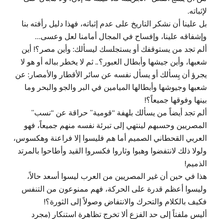
لإثباته.
بل علينا أن نشكر التاريخ على عدم إثباته، فهذا دليل رأفته بنا
وإشفاقه علينا، وإفساح في المجال أمامنا لعل وعسى…
ألم تجد من يستوقفك أو يستجلسك ليسألك: وأين مصر؟! أين
شعبها، وأين جيشها وأبطال العبور؟.. ثم لا يخطر بباله أو هو لا
يجرؤ أن يِسألك أو يسأل نفسه عن سائر الأقطار والأمصار: عن
شعبها وجيوشها وأبطالها الميامين في البر والجو والبحر وما
بينها وفوقها جميعاً؟!
ألم تجد أيضاً من يسألك بلهفة “قومية” حراقة عن “نسب”
المصريين وحسبهم لينتهي إلى تبرئة نفسه منهم جميعاً، فهو
العربي القحطاني الصميم أما هم فليسوا إلا فراعنة وهكسوس،
ولولا ذلك لانتفضوا وهبوا وثاروا فكسروا القيد وأطاحوا بالمرتد
الذميم!
هذا في حين أن غير المصريين من العرب ليسوا أسعد حالاً،
وليسوا أعظم قدرة على الحركة، فهم ممنوعون من التنفس
فكيف بالكلام والتحرك والانتفاض وصولاً إلى الثورة؟!
أليس ملفتاً إلى حد الفزع ألا تخرج تظاهرة استنكار (مجرد