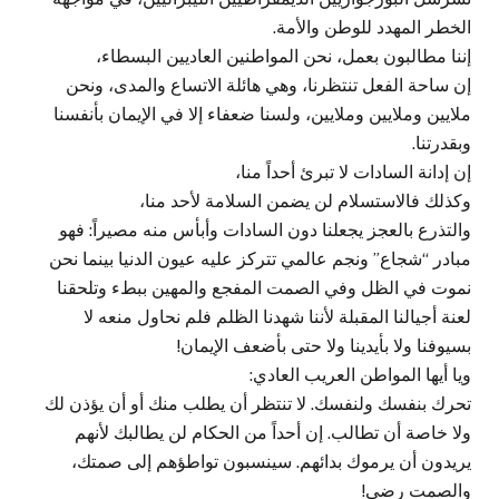
الخطر المهدد للوطن والأمة.
إننا مطالبون بعمل، نحن المواطنين العاديين البسطاء،
إن ساحة الفعل تنتظرنا، وهي هائلة الاتساع والمدى، ونحن
ملايين وملايين وملايين، ولسنا ضعفاء إلا في الإيمان بأنفسنا
وبقدرتنا.
إن إدانة السادات لا تبرئ أحداً منا،
وكذلك فالاستسلام لن يضمن السلامة لأحد منا،
والتذرع بالعجز يجعلنا دون السادات وأبأس منه مصيراً: فهو
مبادر “شجاع” ونجم عالمي تتركز عليه عيون الدنيا بينما نحن
نموت في الظل وفي الصمت المفجع والمهين ببطء وتلحقنا
لعنة أجيالنا المقبلة لأننا شهدنا الظلم فلم نحاول منعه لا
بسيوفنا ولا بأيدينا ولا حتى بأضعف الإيمان!
ويا أيها المواطن العريب العادي:
تحرك بنفسك ولنفسك. لا تنتظر أن يطلب منك أو أن يؤذن لك
ولا خاصة أن تطالب. إن أحداً من الحكام لن يطالبك لأنهم
يريدون أن يرموك بدائهم. سينسبون تواطؤهم إلى صمتك،
والصمت رضى!