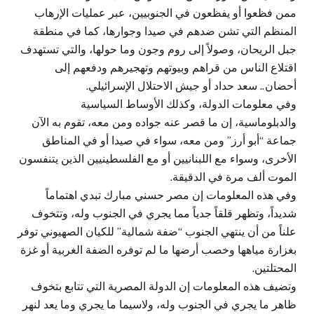
ممن فظعوا أو يفظعون في الجنوبيين، عبر عمليات الإرهاب
المنظم التي تشن ضدهم في صيدا وجوارها، كما في منطقة
جبل الريحان، وصولاً إلى روم وجون وما حولها، والتي تستهدف
اقتلاع الناس من قراهم وبيوتهم وتهجيرهم ودفعهم إلى
أحضان.. سعد حداد أو جيش الاحتلال الإسرائيلي.
وفي معلومات الدولة، وكذلك الأوساط السياسية
والدبلوماسية، إن ما قصر عنه جواده ومن معه، تقوم به الآن
جماعة “أبو أرز” ومن معه، سواء في صيدا أو في المناطق
الأخرى، وسواء مع اللبنانيين أو مع الفلسطينيين الذين يتنفسون
الموت ألف مرة في الدقيقة.
وفي هذه المعلومات إن مصر حسني مبارك تبدي اهتماماً
شديداً، وتظهر قلقاً جدياً مما يجري في الجنوب وله، وتتخوف
علناً من أن ينتهي الجنوب “ضفة شمالية” للكيان الصهيوني توفر
بغزارة مياهها وخصب أرضها ما لم توفره الضفة الغربية أو غزة
المحتلتين.
وتضيف هذه المعلومات إن الدولة المصرية التي تتابع بتخوف
ظاهر ما يجري في الجنوب وله، ولاسيما ما يجري وما يعد لنهر