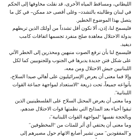
الليطاني، ومساقط المياه الأخرى، قد نقلت مخاوفها إلى الحكم
في لبنان وطالبته بالتشدد – وغلى أقصى حد ممكن – في كل ما
يتصل بهذا الموضوع الخطير.
فليسمح لنا، إذن، ألا نكون أقل تشدداً من أولئك الذين تربطهم
بدولة الاحتلال معاهدة صلح منفرد تجسمها اتفاقات كامب
ديفيد.
فليسمح لنا بأن نرفع الصوت منبهين ومحذرين إلى الخطر الآتي
على شكل فتن جديدة يدبرها في الجنوب وللجنوبيين كما لكل
اللبنانيين جيش الاحتلال ومن معه،
وإلا فما معنى أن يعرض الإسرائيليون على أهالي صيدا السلاح،
بأنواعه جميعاً، تحت ذريعة “الاستعداد لمواجهة جماعة القوات
اللبنانية”.
وما معنى أن يعرض المحتل السلاح على الفلسطينيين الذين
تبقوا أحياء بعد المذابح التي نظمتها قوات الاحتلال ضدهم،
وبالحجة نفسها “لمواجهة القوات اللبنانية”،
وما معنى أن يختفي أي أثر للمئات من “المخطوفين”
و”المفقودين” ممن تشير أصابع الاتهام حول مصيرهم إلى