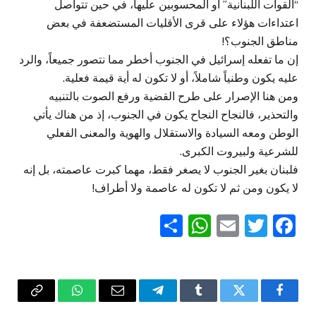
“القوات اللبنانية” أو المحسوبين عليها، في حين تتواصل
اعتداءات هؤلاء على قرى الأقليات المستضعفة في بعض
مناطق الجنوب؟!
إن ما تفعله إسرائيل في الجنوب أخطر مما نتصور جميعاً، والرد
عليه يكون وطنياً شاملاً، أو لا تكون له أية قيمة فعلية.
ومن هنا الإصرار على طرح القضية ورفع الصوت بالتنبيه
والتحذير، فالنجاح النجاح يكون في الجنوب، إذ من هناك يأتي
الوطن ومعه السيادة والاستقلال والهوية والمعنى الفعلي
للشرعية ولبيروت الكبرى.
فلبنان بغير الجنوب لا يصغر فقط، مهما كبرت عاصمته، بل إنه
لا يكون ومن ثم لا تكون له عاصمة ولا أطراف!
WhatsApp
Share
Email
Twitter
Facebook
فيسبوك
تويتر
Tumblr
تيلقرام
البريد
واتساب
Copy