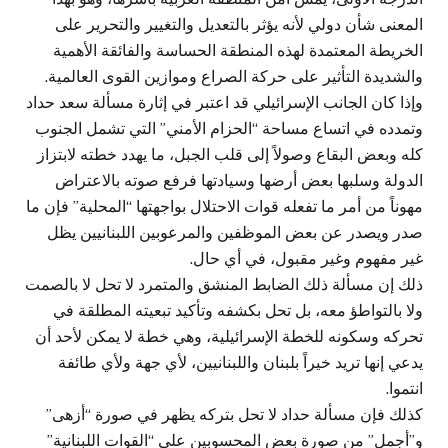
المعنى شأن دولي لأنه يؤثر بالتعديل والتغيير والتحرير على
الخريطة المعتمدة لهذه المنطقة الحساسة والفائقة الأهمية
والشديدة التأثير على حركة الصراع وموازين القوى العالمية.
وإذا كان الجانب الإسرائيلي قد اعتبر في إثارة مسألة سعد حداد
وتمدده في اتساع مساحة “الحزام الأمني” التي تشمل الجنوب
كله وبعض البقاع وصولاً إلى قلب الجبل، ما يهدد خطته لابتزاز
الدولة وسلبها بعض أرضها وسيادتها فرفع صوته بالاعتراض
مهوناً من أمر ما تفعله قوات الاحتلال بواجهتها “المحلية” فإن ما
صدر ويصدر عن بعض الموظفين والمرعوبين اللبنانيين يظل
غير مفهوم وغير مقبول، في أي حال.
ذلك إن مسألة ذلك الضابط المنشق والمتمرد لا تحل لا بالصمت
ولا بالتواطؤ معه، بل تحل بكشفه وتأكيد تبعيته المطلقة في
تحركه وسكونه للخطة الإسرائيلية، وهي خطة لا يمكن لأحد أن
يدعي إنها تريد خيراً بلبنان واللبنانيين، لأي جهة ولأي طائفة
انتموا.
كذلك فإن مسألة حداد لا تحل بتركه يظهر في صورة “أزهى”
و”أجمل” من صورة بعض المحسوبين على “القوات اللبنانية”