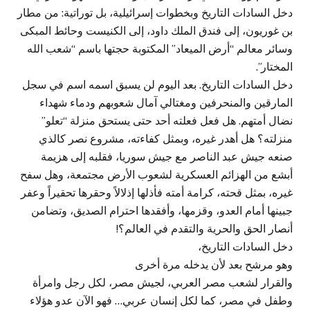
دخل السادات التاريخ وبخطوات إسرائيلية، بل توراتية: من مطار
بن غوريون، إلى فندق الملك داود، إلى الكنيست وحائط المبكى
وسائر معالم “أرض الميعاد” المكتوبة حجتها باسم “شعب الله
المختار”.
دخل السادات التاريخ. بعد اليوم لن يسبق اسمه اسم في سجل
المارقين والمنحرفين ومغتالي آمال شعوبهم ودماء شهداء
نضال أمتهم. هل فعل فعلته أحد حتى يستحق منزلة “تعلو”
منزلته؟ هل أهدر غيره، وبمثل كفاءته، مشروع نصر كالذي
صنعه جيش عبد الناصر مع جيش سوريا، فقلبه إلى هزيمة
أبشع من الهزائم العسكرية لشعوب الأرض مجتمعة، وهل سفح
غيره، بمثل قحته، كرامة أمته فأذلها إذلالاً وحقرها تحقيراً وعفر
جبينها أمام العدو، وقزمها، وأفقدها احترام الصديق، وتضامن
أنصار الحق والحرية والتقدم في العالم؟!
دخل السادات التاريخ،
وهو مرشح بعد لأن يدخله مرة أخرى
والقرار لشعب مصر العربي، لجيش مصر، لكل رجل وامرأة
وطفل في مصر، كما لكل إنسان عربي… فهو الآن عدو هؤلاء