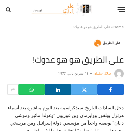
Home
»
على الطريق هو هو عدوك!
على الطريق هو هو عدوك!
طلال سلمان
19 تشرين ثاني، 1977
دخل السادات التاريخ. سيذكراسمه بعد اليوم مباشرة بعد أسماء
هرتزل وبلفور ووايزمان وبن غوريون “وغولدا مائير وموشي
دايان” بوصفه واحداً من مؤسسي دولة إسرائيل ومن مرسخي
وجودها ومن “المناضلين” لتحقيق حلمها الإمبراطوري.