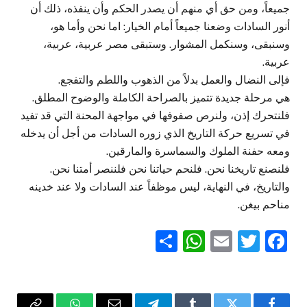
جميعاً، ومن حق أي منهم أن يصدر الحكم وأن ينفذه، ذلك أن
أنور السادات وضعنا جميعاً أمام الخيار: اما نحن وأما هو،
وسنبقى، وسنكمل المشوار. وستبقى مصر عربية، عربية،
عربية.
فإلى النضال والعمل بدلاً من الذهوب واللطم والتفجع.
هي مرحلة جديدة تتميز بالصراحة الكاملة والوضوح المطلق.
فلنتحرك إذن، ولنرص صفوفها في مواجهة المحنة التي قد تفيد
في تسريع حركة التاريخ الذي زوره السادات من أجل أن يدخله
ومعه حفنة الملوك والسماسرة والمارقين.
فلنصنع تاريخنا نحن. فلنحم حياتنا نحن فلننصر أمتنا نحن.
والتاريخ، في النهاية، ليس موظفاً عند السادات ولا عند خدينه
مناحم بيغن.
WhatsApp
Share
Email
Twitter
Facebook