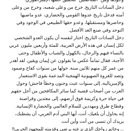
دخل السادات التاريخ. خرج من وعلى شعبه، وخرج من وعلى
أمته فدخل تاريخ عدوها القومي والحضاري، عدو ماضيها
وحاضرها ومستقبلها، وعدو حقها الطبيعي في الوجود وفي
التوحد وفي صنع الغد الأفضل.
دخل السادات التاريخ. اختار لنفسه أن يكون العدو الشخصي
لكل إنسان في هذه الأرض العربية، للمئة وأربعين مليون عربي
بالنساء فيهم والرجال، بالكهول والشباب والأطفال وحتى
الأجنة، فقال تماماً عكس ما يقولون عن إيمان ويقين. لقد أهدر
من عمر كل منهم ثلاثين سنة. حولها من سنوات كفاح وصمود
وتصد للغزوة الصهيونية الهمجية المدعمة بقوى الاستعمار
والإمبريالية، إلى سنوات عبث وجنون وخطأ فاحش! وحول
العرب من أصحاب قضية كما سائر المكافحين من أجل حقهم
في حياة حرة وكريمة فوق أرضهم، إلى معتدين وقراصنة
وقطاع طرق ومهددين للسلام العالمي والحضارة الإنسانية.
إنه يحاول أن يلغيك، أنت، أيها البني آدم العربي، أن يشطبك،
يريدك أن تنسى من أنت وأين أنت.
… وخاتم زواجك الذي نزعته برضى وقدمته للمجهود الحربي!!