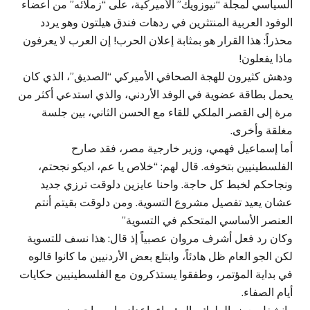
السياسي لمجلة “نيوزويك” الأميركية، على “زملائه” من أعضاء
الوفود العربية المنتثرين في ردهات فندق هيلتون وهو يردد
محذراً: هذا القرار هو بمثابة إعلان الحرب! إن العرب لا يعرفون
ماذا يفعلون!
ودهش كثيرون للهجة الصحافي الأميركي “الصديق”، الذي كان
يحمل بطاقة عضوية في الوفد الأردني، والذي استدعي أكثر من
مرة إلى القصر الملكي للقاء مع الحسن الثاني، بين جلسة
مغلقة وأخرى.
أما إسماعيل فهمي، وزير خارجية مصر، فقد صارح
الفلسطينيين بتخوفه. قال لهم: “خلاص يا عم، اديكو نجحتم،
ونجاحكم لخبط كل حاجة. واحنا عايزين دلوقت ترزي جديد
عشان يعيد تفصيل مشروع التسوية. ومن دلوقت بقيتم أنتم
العنصر الأساسي المتحكم في التسوية”
وكان رد فعل أشرف مروان عصبياً إذ قال: هذا نسف للتسوية
لكن الجو العام ظل هادئاً، وابتلع بعض الأردنيين ما كانوا قالوه
في بداية المؤتمر، وطفقوا يستذكرون مع الفلسطينيين حكايات
أيام الصفاء.