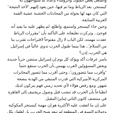
وانشغل بعض الملوك والرؤساء بإعداد ما سيواجهون به
كيسنجر، بعد الرباط وما تم فيها، حين يعود إليهم “لأخذ النتيجة”
التي كان مهد لها بجولة من المحادثات الخشنة عشية القمة
العربية السابعة.
وحين جاء كيسنجر واستمع، واطلع، لم يظهر عليه ما يفيد أنه
فوجئ… وتركزت تعليقاته على التأكيد بأن “مقررات الرباط
عقدت مهمته، لكن الباب لا زال مفتوحاً لاقتراحات تقترب بنا
من السلام”… هذا بينما طبول الحرب تدوي عالياً في إسرائيل.
هي الحرب، إذن؟
ياسر عرفات أكد ويؤكد كل يوم إن إسرائيل ستشن حرباً جديدة.
وبعض المسؤولين العرب يهمس بأن الحرب ستقع حتماً
“وأقرب مما تتصورون”، وحتى أقرب مما تتصور المخابرات
المركزية الأميركية التي قدرت المتبقي من الهدنة ببضعة
شهور. ومع رفض هؤلاء لأي تحديد زمني فهم يتركون لديك
انطباعاً بأن الحرب قد تنشب قبل وصول بريجنيف إلى القاهرة
في منتصف كانون الثاني (يناير) المقبل.
على إن ما اتفقت عليه الأكثرية هو إن مهمة كيسنجر المكوكية
وجولاته التسع في المنطقة لم تبعد شبح الحرب، بل لعلها – بكل