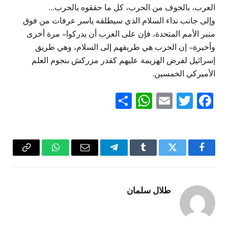
العرب، بالخوف من الحرب، كل ما حققوه بالحرب…
وإلى جانب نداء السلام الذي سيطلقه ياسر عرفات من فوق
منبر الأمم المتحدة، فإن على العرب أن يدركوا – مرة أخرى
وأخيرة – إن الحرب هي طريقهم إلى السلام، وهي طريق
إسرائيل لفرض الهزيمة عليهم كقدر مزركش بنجوم العلم
الأميركي الخمسين.
WhatsApp
Share
Email
Twitter
Facebook
فيسبوك
تويتر
Tumblr
تيلقرام
البريد
واتساب
Copy
الإلكتروني
Link
طلال سلمان