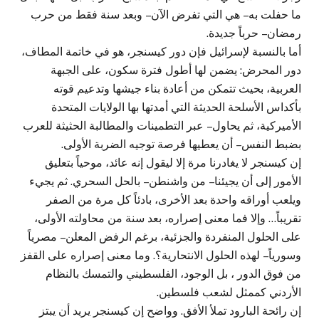
ما حفلت به – هي التي تفرض الآن – وبعد سنة فقط من حرب
رمضان – حرباً جديدة.
أما بالنسبة لإسرائيل فإن دور كيسنجر، هو في خاتمة المطاف،
دور المحرض: يضمن لها أطول فترة سكون، على الجبهة
العربية، بحيث تتمكن من أعادة بناء جيشها وتدعيم قوته
بأكداس الأسلحة الحديثة التي أمدتها بها الولايات المتحدة
الأميركية، ثم يحاول – عبر التطمينات والمطالبة الحثيثة للعرب
بضبط النفس – أن يعطيها فرصة توجيه الضربة الأولى.
إن كيسنجر لا يغادرنا مرة إلا ليقول إنه عائد، موحياً بتعليق
الأمور إلى أن يجيئنا – من واشنطن – بالحل السحري. ثم يجيء
ويلعب أوراقه واحدة بعد الأخرى، بادئاً كل مرة من الصفر
تقريباً… وإلا فما معنى إصراره، بعد سنة من محاولته الأولى،
على الحلول المنفردة والجزئية، برغم الرفض المعلن – مصرياً
وسورياً – لهذه الحلول الانتحارية؟. وما معنى إصراره على القفز
من فوق الدور ، بل الوجود، الفلسطيني والتمسك بالنظام
الأردني كممثل لشعب فلسطين.
إن رائحة البارود تملأ الأفق. وواضح إن كيسنجر يريد أن يبتز