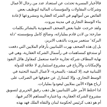
فالأخبار المسربة تحدثت عن استعداد عدد من رجال الأعمال
وشركات المقاولات والمؤسسات المالية لتوظيف بعض
الفائض من أموالهم في الشركة العقارية ومشروعها لإعادة
بناء الوسط التجاري في مدينة بيروت.
ولقد خرجت علينا بعض الصحف السعودية بالبشائر بكلمات
صارخة: بن لادن قادم بملياراته، وصالح كامل ومؤسسته “دلة
البركة” ستغمر بيروت بالذهب الابريز،
بل إن هذه الصحف بهرت اللبنانيين بأرقام الملايين التي دفعت
أو ستدفع كمساهمات في رأسمال الشركة العقارية، وهي في
نهاية المطاف شركة تجارية خاصة ستعمل كمقاول هائل النفوذ
والإمكانات والأرباح في مشروع استثماري لا علاقة للدولة
اللبنانية فيه، إلا كمنفذ – بالسخرة – لأعمال البنية التحتية في
الوسط التجاري، وإلا كمتنازل عن حقوقها في الضرائب على
أرباح هؤلاء الآتين بملايين ليعودوا بمليارات.
لذا اختلط الأمر على اللبنانيين: هل ذهب رفيق الحريري لتسويق
مشروع الشركة العقارية، وباعتباره المساهم الأكبر فيها،
أم هو ذهب كرئيس لحكومة لبنان والتقاه الملك فهد بهذه