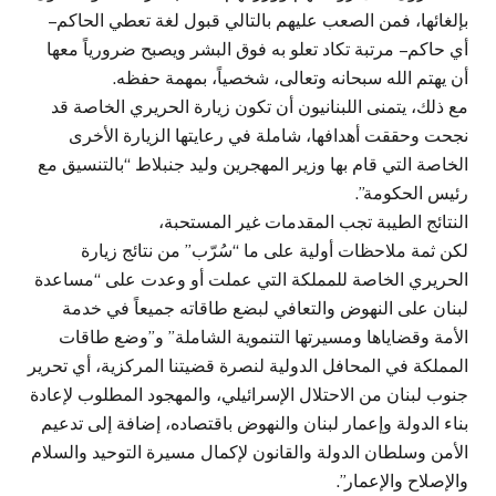
بإلغائها، فمن الصعب عليهم بالتالي قبول لغة تعطي الحاكم –
أي حاكم – مرتبة تكاد تعلو به فوق البشر ويصبح ضرورياً معها
أن يهتم الله سبحانه وتعالى، شخصياً، بمهمة حفظه.
مع ذلك، يتمنى اللبنانيون أن تكون زيارة الحريري الخاصة قد
نجحت وحققت أهدافها، شاملة في رعايتها الزيارة الأخرى
الخاصة التي قام بها وزير المهجرين وليد جنبلاط “بالتنسيق مع
رئيس الحكومة”.
النتائج الطيبة تجب المقدمات غير المستحبة،
لكن ثمة ملاحظات أولية على ما “سُرّب” من نتائج زيارة
الحريري الخاصة للمملكة التي عملت أو وعدت على “مساعدة
لبنان على النهوض والتعافي لبضع طاقاته جميعاً في خدمة
الأمة وقضاياها ومسيرتها التنموية الشاملة” و”وضع طاقات
المملكة في المحافل الدولية لنصرة قضيتنا المركزية، أي تحرير
جنوب لبنان من الاحتلال الإسرائيلي، والمهجود المطلوب لإعادة
بناء الدولة وإعمار لبنان والنهوض باقتصاده، إضافة إلى تدعيم
الأمن وسلطان الدولة والقانون لإكمال مسيرة التوحيد والسلام
والإصلاح والإعمار”.