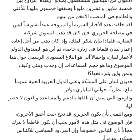
الأموال من اللبنانيين سيساهمون بمبالغ “زهيدة” تتراوح بين
خمسة ملايين وعشرين مليوناً وسقفها خمسون مليوناً للأغنى
والطامع في المنصب الأفخم من بينهم.
لقد خلقت هذه الأخبار السرية أو المروجة عمداً تشويشاً ليس
في مصلحة الحريري: فإن كان قد ذهب لتسويق شركته
العقارية فلماذا بيان شكر الملك، وإذا كان ذهب من أجل إعادة
إعمار لبنان فلماذا في زيارة خاصة، ثم أين هو الصندوق الدولي
لأعمار لبنان، وإجمالاً أني هو البلاغ السعودي الرسمي حول هذا
الموضوع وما هو حجم المساعدات إن وجدت ومتى وكيف
ولمن وأين يتم دفعها؟!
فديون لبنان على المملكة وعلى الدول العربية الغنية عموماً
تبلغ – نظرياً – حوالي الملياري دولار،
والوعود التي سبق أن تلقاها بالدعم والمساعدة والعون لا حصر
لها،
ومع التمني بأن يكون الحريري قد نجح حيث أخفق الآخرون،
فإن الوضوح في مثل هذه الأمور يجب أن يكون قاطعاً لا يترك
مجالاً لأي التباس، خصوصاً وإن المردود السياسي للالتباس
سيكون مدمراً.