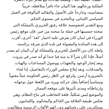
الملكية ورجالهم، هذا البيان جاء نافراً بملافظه، غريباً
بمضامينه، وخارجاً على الأصول والتقاليد المألوفة في العمل
السياسي اللبناني، وبالتحديد في مستوى الحكم.
ومع التقدير لخصوصية علاقة رفيق الحريري بالمملكة التي
منحته جنسيتها في جملة ما منحته من خير، فإن موقع رئيس
الوزراء في لبنان كان يفرض عليه اختيار “لغة” أخرى، أقرب
إلى هذه السائدة والمقبولة في بلده الذي شرفه برئاسته.
ولعله كان من الأفضل للحريري وللمملكة لو أن البيان لم يصدر
أصلاً، فإذا كان شراً لا بد منه فيا حبذا لو أنه صدر في بيروت
وبعد إنجاز الوعود والتعهدات ووصول المساعدات والهبات
والصدقات، وبعد إبلاغ مجلس الوزراء بالتفاصيل، إذا لجاء
بالضرورة أرصن، ولرفع عن كاهل رئيس الحكومة عبئاً معنوياً
وسياسياً إضافياً يثقل حركته ويزيد من اللغط حول توجهاته
وارتباطاته ومدى تأثيرها على موقعه الممتاز.
والموضع ليس شكلياً، فلغة التخاطب في نتاج النظام، وهي
تعكس طبيعة العلاقة بين الحاكم والمحكوم، واللبنانيون
يستكثرون على رؤسائهم ووزرائهم الألقاب الرسمية ويطالبون