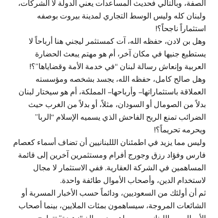
الصفة، وبالتالي فحديث المساعدات يعني الدولة لا الشركات،
ولبنان كله وليس الوسط التجاري لمدينة بيروت بوصفه
استثماراً ناجحاً؟!
وهل بن لادن، حفظه الله، آت كمستثمر ليجني هنا أرباحاً لا
يستطيع جنيها في مكان آخر، أم هو مهتم يبعث الحضارة
العربية وإنعاش رسالة لبنان “في خدمة الأمة وقضاياها”؟!
وهل صالح كامل، حفظه الله، يجسد بشخصه ومؤسسته
العملاقة باستثماراتها – وأرباحها – المملكة، أم هو سيختار لبنان
بدلاً من الصومال أو السودان، مثلاً، أو بدلاً من الغرب حيث
الضرائب تمنع الربح الفاحش الذي يسميه الإسلام “الربا”
ويحرمه تحريماً؟!
وليس مما يزيد في اطمئنان الللبنانيين أن تضاف أسماء كعصام
فارس وفؤاد رزق وجورج أفرام ومستثمرين آخرين إلى قائمة
المساهمين في الشركة العقارية. ففي الاستثمار لا مجال
لاستخدام الدين، وأصحاب الأموال طائفة واحدة.
ثم أن أولئك من السعوديين، ودائماً حسب الأخبار المسربة أو
الشائعات المروجة، سيساهمون بمئات الملايين، بينما أصحاب