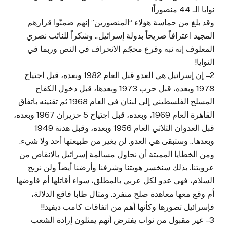
نوايا الـ 44 منصوراً!
وقد بلغ من حماسة هؤلاء “المنصورين” إنهم ضمنّوا قرارهم
المجيد اعترافاً صريحاً بدولة إسرائيل.. وشكراً للنائب نصري
المعلوف إنه نبه وقرع محجّم الانحراف في النص وربما في
النوايا!
2 – إن إسرائيل هي العدو قبل العام 1982 وبعده، قبل اجتياح
1978 وبعده، قبل حرب 1973 وبعدها، قبل دخول الكفاح
المسلح الفلسطيني إلى لبنان في العام 1968 ثم تقنينه باتفاق
القاهرة العام 1969، وبعده، قبل اجتياح 5 حزيران 1967 وبعده،
قبل العدوان الثلاثي العام 1956 وبعده، وقبل هدنة 1949
وبعدها.. وستبقى هي العدو. لن يغير من طبيعتها أحد ولا شيء.
ومن الخطايا المميتة أن نحاول مسالمة إسرائيل بالانقاص من
عروبتنا. بذلك سنخسر هويتنا وشرفنا وأرضنا أيضاً ولن نربح
السلام، فهي عدو لكل عربي بالمطلق، سواء أقاتلها أم فاوضها
أم وقع معها معاهدة صلح منفرد. ومثال طابا فاقع الدلالة،
فإسرائيل تصورها وكأنها أهم من اتفاقات كامب ديفيد!!
3 – غير مقبول من نواب يفترض أنهم يمثلون إرادة الشعب