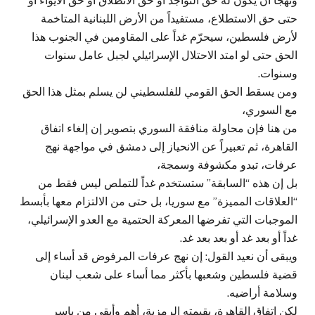
ونهجاً أن يكون له حق التواجد أو حق الانطلاق أو حق الايواء أو
حتى حق الاستطلاع، مستفيداً من الأرض اللبنانية المتاخمة
لأرض فلسطين، سيحرّم غداً على المقاومين في الجنوب هذا
الحق حتى لو امتد الاحتلال الإسرائيلي لجبل عامل سنوات
وسنوات.
ومن يسقط الحق القومي للفلسطيني لن يسلم بمثل هذا الحق
مع السوري،
من هنا فإن محاولة منافقة السوري بتصوير إن إلغاء اتفاق
القاهرة، ثم تعبيراً عن الانحياز إلى دمشق في مواجهة نهج
عرفات، تبدو مكشوفة وسمجة،
بل إن هذه “السابقة” ستستخدم غداً للتملص ليس فقط من
“العلاقات المميزة” مع سوريا، بل حتى من الالتزام معها بأبسط
الموجبات التي تفرضها المعركة الحتمية مع العدو الإسرائيلي،
غداً أو بعد غد أو بعد بعد غد.
ويبقى أن نعيد القول: إن نهج عرفات المرفوض قد أساء إلى
قضية فلسطين وشعبها بأكثر مما أساء على شعب لبنان
وسلامة أراضيه.
لكن اتفاق القاهرة، بقيمته الرمزية، أهم وأبقى من ياسر