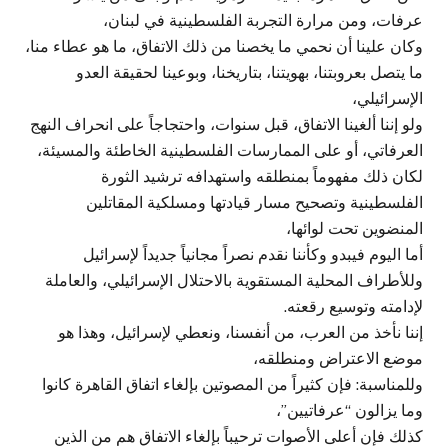
عرفات، ومن مرارة التجربة الفلسطينية في لبنان،
وكان علينا أن نحمي ما يخصنا من ذلك الاتفاق، ما هو عطاء منا،
ما يتصل بعروبتنا، بهويتنا، بتاريخنا، وبوعينا لحقيقة العدو
الإسرائيلي،
ولو إننا ألغينا الاتفاق، قبل سنوات، واحتجاجاً على انحراف النهج
العرفاتي، أو على الممارسات الفلسطينية الخاطئة والمسيئة،
لكان ذلك مفهوماً بمنطلقه واستهدافه ترشيد الثورة
الفلسطينية وتصحيح مسار قيادتها ومسلكية المقاتلين
المنضوين تحت لوائها،
أما اليوم فيبدو وكأننا نقدم نصراً مجانياً جديداً لإسرائيل
وللأطراف المحلية المستقوية بالاحتلال الإسرائيلي، والعاملة
لإدامته وتوسيع رقعته.
إننا نأخذ من العرب، من أنفسنا، ونعطي لإسرائيل، وهذا هو
موضع الاعتراض ومنطلقه،
وللمناسبة: فإن كثيراً من المصوتين بإلغاء اتفاق القاهرة كانوا
وما يزالون “عرفاتيين”،
كذلك فإن أعلى الأصوات ترحيباً بإلغاء الاتفاق هم من الذين