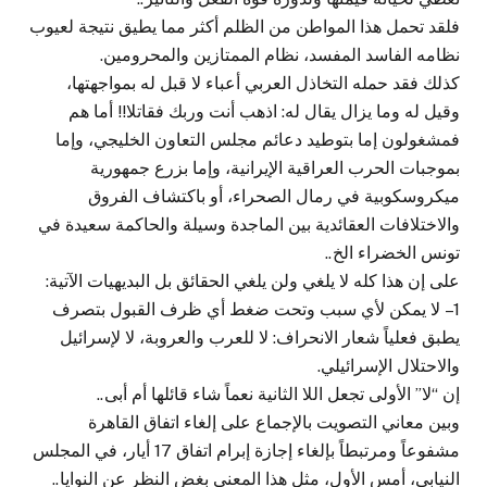
فلقد تحمل هذا المواطن من الظلم أكثر مما يطيق نتيجة لعيوب
نظامه الفاسد المفسد، نظام الممتازين والمحرومين.
كذلك فقد حمله التخاذل العربي أعباء لا قبل له بمواجهتها،
وقيل له وما يزال يقال له: اذهب أنت وربك فقاتلا!! أما هم
فمشغولون إما بتوطيد دعائم مجلس التعاون الخليجي، وإما
بموجبات الحرب العراقية الإيرانية، وإما بزرع جمهورية
ميكروسكوبية في رمال الصحراء، أو باكتشاف الفروق
والاختلافات العقائدية بين الماجدة وسيلة والحاكمة سعيدة في
تونس الخضراء الخ..
على إن هذا كله لا يلغي ولن يلغي الحقائق بل البديهيات الآتية:
1 – لا يمكن لأي سبب وتحت ضغط أي ظرف القبول بتصرف
يطبق فعلياً شعار الانحراف: لا للعرب والعروبة، لا لإسرائيل
والاحتلال الإسرائيلي.
إن “لا” الأولى تجعل اللا الثانية نعماً شاء قائلها أم أبى..
وبين معاني التصويت بالإجماع على إلغاء اتفاق القاهرة
مشفوعاً ومرتبطاً بإلغاء إجازة إبرام اتفاق 17 أيار، في المجلس
النيابي، أمس الأول، مثل هذا المعنى بغض النظر عن النوايا..