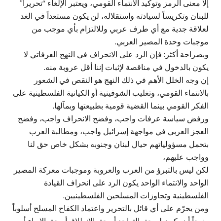
إلا معنى الرمز وتوكيد الانتماء القومي، ويعتبر الإلغاء “تحريراً”
للبنان وتكريساً لسيادته واستقلاله، لن يكون مستعداً في الغد
لعلاقة جدية مع أي طرف عربي وللالتزام بأي موجب من
موجبات وحدة المصير العربي.
وبصراحة أكثر: فإن الرد على الانحراف في النهج العرفاتي لا
يكون بالدخول في مناقصة لإثبات إننا أقل عروبة منه.
إن وجه الخلل الأهم في ذلك النهج هو النقص في الشعور
بالانتماء القومي، وتغليب الشوفينية أو الكيانية الفلسطينية على
الفكر القومي بينما القضية قومية بطبيعتها وبمآلها.
ورفض سياسة عرفات واجب، وفضح الانحراف واجب، وفضح
العجز العربي في مواجهة إسرائيل واجب، ومطالبة العرب
بتحمل مسؤولياتهم حيال لبنان وجنوبه بشكل خاص حق لنا
وواجب عليهم،
لكن ليس بالتبرؤ من العرب والعروبة وموجبات معركة المصير
الواحد والانتماء الواحد يكون الرد على انحراف القيادة
الفلسطينية وتجاوزات المسلحين الفلسطينيين.
ومن يحرّم على أي قائل بالتحرير واعتماد الكفاح المسلح أسلوباً