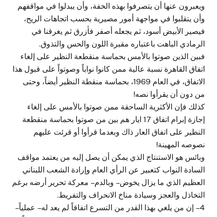
ويعبرون عنها أن يتصرفوا بهذه الخفة، وأن يبدلوا في مواقفهم
وأن يتقلبوا في مواجهة أمور مصيرية بحسب اتجاهات الريح،
فيصير الأبيض أسود، ثم يجعله أصفر فأزرق ثم يغرقنا في
الرمادي الباهت باعتباره مقبرة اللون والحس والتذوق.
فبين الذين صوتوا بالأمس بحماسة منقطعة النظير على إلغاء
اتفاق القاهرة نسبة عالية ممن كانوا نواباً وصوتواً على قبول هذا
الاتفاق، في العام 1969، بحماسة منقطة النظير أيضاً، وحتى
من دون أن يقرأوا نصه!
كذلك فإن الأكثرية الساحقة ممن صوتوا بالأمس على إلغاء
إجازة إبرام اتفاق 17 ايار هم بين من صوتوا بحماسة منقطعة
النظير على اتفاق العار ذاك وبعدما قرأوا أو قرئت عليهم
نصوصه المهينة!
وبائس هو الاستنتاج الذي يمكن أن يصل إليه من يعتمد مواقف
السادة النواب كتعبير عن الرأي العام وإرادة الشعب اللبناني
العظيم الذي ما يزال يخوض – وبالدم – معركة تحرير أرضه برغم
التخاذل والعجز وسيادة مناخ الانحراف والتفريط.
4 – إن من يلغي بهذا القدر من التسرع اتفاقاً لم يعد له – عملياً –