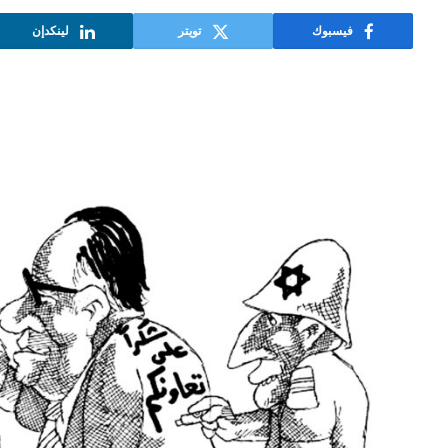
فيسبوك
تويتر
لينكدإن