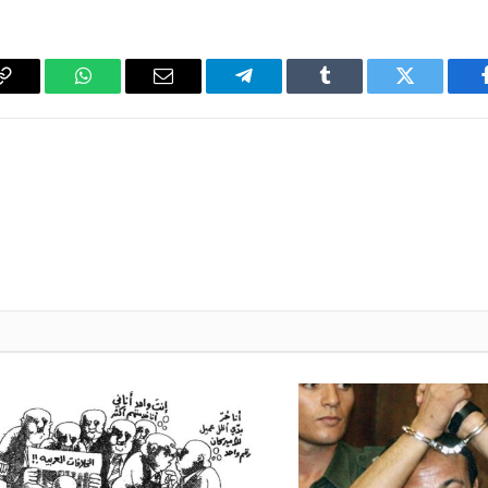
فيسبوك
تويتر
Tumblr
تيلقرام
البريد
واتساب
y
الإلكتروني
k