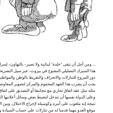
… ومن أجل أن تبقى “خلدة” لبنانية ولا تصير – بالتهاون – إسر
هذا السيرك التضليلي المفتوح في بيروت، عبر سيل التصريحات
دور المروج للتنازلات والانحراف والتفريط بالوطن والمواطني
يجب أن يضرب هذا الجهد المحموم والمركز لتصوير المفاوضا
مثله مثل عقد اتفاق تجاري مع تنجانيقا أو التصديق على اتفاق
وعلى الدولة نفسها أن تتدخل لتضبط بعض وسائل أعلامها الر
نتيجة إنه ملغوب على أمره وكوسيلة لإخراج الاحتلال، وبين ال
موقع العدو مهما قدمنا له من تنازلات على حساب السيادة و