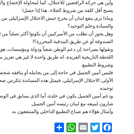
وأين هي حركة الرافضين للاحتلال، كما لمحاولة الإخضاع وال
يصبح أقل كلفة من شروط الجلاء.. هذا إذا حصل!
وماذا ترى ينفع لبنان أن يخرج جيش الاحتلال الإسرائيلي من 
والسيادة وحلم التوحيد؟
وهل يجوز أن نطلب من الأميركيين أن يكونوا أكثر تصلباً 
الصندوقة أو عن طريق البندقية المحررة؟!
ونقولها بصراحة: إن دعم الوطن شعباً ودولة ومؤسسات، هو 
اللحظة التاريخية الفريدة، له طريق واحدة لا غير هي تعزيز 
وشروط التطبيع.
فليس أمين الجميل في حاجة إلى من يجامله أو ينافقه شخصيا
الأولى: الاحتلال الإسرائيلي، فبمثل هذه المساندة تتكرس صح
توحيده.
ودعم أمين الجميل يكون في خلدة، أما الذي يسابق في الوصو
شارون ليبيعه مع لبنان رئيسه أمين الجميل.
وأمثال هؤلاء هم صناع التطبيع الداخلي والمنتفعون به.
WhatsApp
Share
Email
Twitter
Facebook