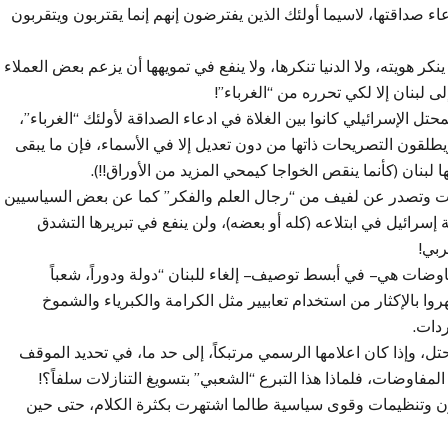
 صداقتها، لاسيما أولئك الذين يفترضون إنهم إنما يقتربون ويتقربون
نكر هويته، ولا الدنيا تنكرها، ولا ينفع في تمويهها أن يزعم بعض العملاء
ى لبنان إلا لكي تحرره من “الغرباء”!
حتل الإسرائيلي كانوا بين الغلاة في ادعاء الصداقة لأولئك “الغرباء”،
 ويطلقون التصريحات ذاتها من دون تعديل إلا في الأسماء، فإن ما يبقى
لبنان (كأنما ينقص الخواجا كيمحي المزيد من الأوراق!!).
درت وتصدر عن لفيف من “رجال العلم والفكر” كما عن بعض السياسيين
ئيل في ابتلاعه (كله أو بعضه)، ولن ينفع في تبريرها التشدق
ربي!
ضات هي – في أبسط توصيف – إلغاء للبنان “دولة ودوراً، شعباً
روا بالإكثار من استخدام تعابيير مثل الكرامة والكبرياء والشموخ
دات.
تل، وإذا كان اعلامها الرسمي مرتبكاً، إلى حد ما، في تحديد الموقف
مفاوضات، فلماذا هذا التبرع “الشعبي” بتسويغ التنازلات سلفاً؟!
ون وتنظيمات وقوى سياسية طالما اشتهرت بكثرة الكلام، حتى حين