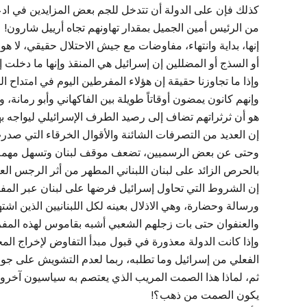
كذلك فإن على الدولة أن تتدخل للجم بعض المزايدين في ادعاء
من الرئيس أمين الجميل بمقدار تهاونهم تجاه أرييل شارون!
إنها، بداية وانتهاء، مفاوضات مع جيش الاحتلال حقيقي، لا هو ي
أو السذج أو المضللين إن إسرائيل هي المنقذ وإنها ما دخلت إل
وإذا ما تجاوزنا حقيقة إن هؤلاء المفرطين اليوم في امتداح الم
وإنهم كانون يمضون أوقاتاً طويلة بين الفاكهاني وأبو رمانة،
هو أن ثرثراتهم تضاف إلى رصيد الطرف الإسرائيلي ليواجه بها 
إن العديد من التصرفات الشائنة والأقوال الخرقاء التي ص
وحتى عن بعض الرسميين، تضعف موقف لبنان وتسهل مهمة إسرا
بالحرص الزائد على لبنان اللبناني المطهر من أثر الرجس الع
إن الشروط التي تحاول إسرائيل فرضها على لبنان عبر المفاو
ورسالة وحضارة، وهي الاذلال بعينه لكل اللبنانيين الذين اشته
والعنفوان حتى بات زجلهم الشعبي أشبه بقاموس لهذه المفر
وإذا كانت الدولة معذورة في قبول مبدأ التفاوض لإخراج المح
الفعلي من إسرائيل وما تطلبه، ربما لعدم التشويش على جو ال
ثم، لماذا هذا الصمت المريب الذي يعتصم به سياسيون آخر
يكون الصمت من ذهب؟!