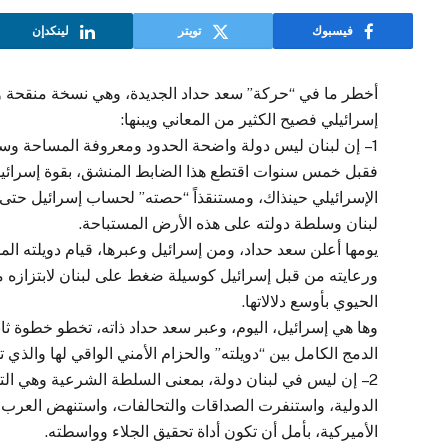
فيسبوك
تويتر
لينكدإن
إسرائيلي فصيح الكثير من المعاني ويبنها:
1 – إن لبنان ليس دولة واضحة الحدود ومعروفة المساحة وسيادتها فوق أرضها نهائية وغير خاضعة للنقاش.
فقبل خمس سنوات اقتطع هذا الضابط المنشق، بقوة إسرائيل 
الإسرائيلي حينذاك، ومستنقذاً “حصته” لحساب إسرائيل حتى ل
لبنان وسلطة دولته على هذه الأرض المستباحة.
يومها أعلن سعد حداد، ومن إسرائيل وعبرها، قيام دويلته ال
ورعايته من قبل إسرائيل كوسيلة ضغط على لبنان لابتزازه ما 
الحيوي بأوسع دلالاتها.
وها هي إسرائيل، اليوم، وعبر سعد حداد ذاته، تخطو خطوة ثا
الدمج الكامل بين “دويلته” والحزام الأمني الواقي لها والذ
2 – إن ليس في لبنان دولة، بمعنى السلطة الشرعية وهي 
الدولية، واستنفرت الصداقات والتحالفات، واستنهض العرب، 
الأميركية، بأمل أن تكون أداة تحقيق الجلاء وواسطته.