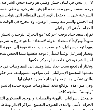
3 – إن ليس في لبنان جيش وطني هو وحدة جيش الشرعية،
يزعم لنفسه ولمن معه صفة الجيش الشرعي، ويعطي نفسه حق
الشرعية على … الاحتلال الإسرائيلي للمنطاق التي يتواجد ه
إنه الجيش والشرعية وممثل الوطن.. ولا يتحرج في الوقت نفس
الحزام الأمني الإسرائيلي.
ثم إن سعد حداد يوقت “حركته” مع التحرك التوحيدي لجيش ا
تمهيداً وتوكيداً لاستعداد الدولة لاستعادة ما هو خارج يد ش
وبهذا توجه إسرائيل، عبر سعد حداد، طعنة قوية إلى صورة ا
وتختار إسرائيل توقيتاً لئمياً، إذ توجه طعنتها بينما الجيش ي
أمن الشرعية في عاصمتها ومركز حكمها.
وتختار أن تدفع بسعد حداد بينما وفدها إلى المفاوضات في خلد
يعيشها المجتمع الإسرائيلي، في مواجهة مسؤوليته، عبر حكوم
والتي تشكل مذابح صبرا وشاتيلا مجرد عنوان لها.
وفي ضوء هذه الوقائع تتخذ المفاوضات صورة جديدة إذ تبدو وك
“ولبننته”، بنتائجه كافة.
فالمحتل إسرائيلي، بالهوية والمصلحة والوجود العسكري الثقي
الحزام الأمني والمدى الحيوي، التطبيع، مراكز الإنذار ونقاط ا