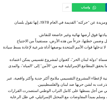
واتساب
أخطر ما في “حركة” سعد حداد الجديدة، وهي نسخة منقحة ومزيدة عن “حركته” القديمة في العام 1978، إنها تقول بلسان
وضمن خطتها، جزءاً من هذه الأرض، مستفيداً من الاجتياح
ا تدخلها قوات الأمم المتحدة بوصفها أداة شرعية لإعادة بسط سيادة
مسماة “دولة لبنان الحر”، كعنوان لمشروع تقسيمي يمكن اعتماده
يحقق المطامع الإسرائيلية فيه من “الأمن” إلى “المياه”، والمدى
نية لإعطاء المشروع التقسيمي ملامح أكثر جدية وأكثر واقعية، عبر
ي تذرعت به لشن حربها ضد لبنان والفلسطينيين.
التي من أجل بسطها على كامل التراب الوطني استصدرت القرارات
وسلم بمبدأ المفاوضات مع المحتل الإسرائيلي، في ظل الرعاية