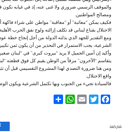
والموقف الرسمي ضروري ولا غنى عنه، إذ في غيابه نكون قد
ومصالح المواطنين.
فكيف يمكن “معاتبة” أو “معاقبة” مواطن على شراء فاكهة أو
الاحتلال بقناع لبناني قد تكلف إزالته ولوج نفق الحرب الأهلي
ومع التقدير للجهد الذي بذلته الدولة من أجل إنجاح خطة عو
الشرعية، يجب الاستمرار في التحذير من أن يكون ثمن تكبير
وأكيد إن أمين الجميل لا يريد “بيروت كبرى” في “لبنان صغير” 
يتقاسم “الآخرون” مزقاً من الوطن يقيم كل فوق قطعته “لبنا
ومن هنا ضرورة التصدي لهذا المشروع التقسيمي قبل أن تثبت
واقع الاحتلال.
فالسيادة تجيء من الجنوب وبها تكتمل الشرعية ويكون الوط
WhatsApp
Share
Email
Twitter
Facebook
شاركها.