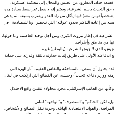
 فسعد حداد، المطرود من الجيش والمحال إلى محكمة عسكرية،
 التحدث باسم الشرعية، ويعتبر إنه لا يفعل غير بسط سيادة هذه
و شخصياً (ومن معه) فيها: يأكل من زاد العدو ويضرب بسيفه، ثم يدعي
ه من إعادة التذكير بحدود “دولته” التي تنحصر – ويا للمصادفة – في
لشرعية في إطار بيروت الكبرى ومن أجل توحيد العاصمة وما حولها،
رعيتها من مناطق وأطراف.
لجيش، الذي لا جيش للشرعية (والوطن) غيره.
ندفع اندفاعته الأولى على طريق إثبات جدارته بالثقة وقدرته على حماية
ه يحاول أن يمتص – بالمماحكة والنقاش العقيم – آثار الهزة التي
ته ووزير دفاعه (تحديداً) وجيشه، عن الفظائع التي ارتكبت في لبنان
أنها من الجانب الإسرائيلي، مجرد محاولاة لتقنين واقع الاحتلال
ل، لكن “الحاكم” و”المتصرف” و”الواجهة” لبناني.
لمراقبة، والفوائد الاقتصادية الهائلة، وحرية تنقل البضائع والأشخاص،