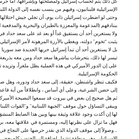
كل ذلك يتم لحساب إسرائيل ولمصلحتها وبإشرافها، أما حرس 
الإسرائيلية فلبنانيون، وفيهم من ينسب نفسه إلى الدولة اللب
وحتى لو اضطرت إسرائيلن ذات يوم، أن تجلي جيش احتلالها ف
ببنادقهم (المدعومة والمعززة بالطيران والبحرية والمدفعية ال
ولا يستغربن أحد أن يستفيق غداً أو بعد غد على سعد حداد ف
يثبت “تخوم” دولته، ويغطي بالأرزة المرهونة لأمر الإسرائيلي
بل لا يستغربن أحد أن تبدأ إسرائيل حربها الجديدة ضد سوريا
تيسر لها ذلك، بتحرشات يباشرها سعد حداد ومن معه بذريعة “ا
على إن الدور الأميركي في هذه العملية يظل ملغزاً، وتزيده 
الحكومة الإسرائيلية.
فكيف تنظر واشنطن، حقيقة، إلى سعد حداد ودوره، وهل صحيح 
إلى حضن الشرعية، وعلى أي أساس ، وانطلاقاً من أية قاعد
ثم هل صحيح إن بعض في بيروت قد سمعوا النصيحة الأميركية 
ويبقى التساؤل حول موقف “الجبهة اللبنانية” و”القوات الل
لها إن أكدت وجود علاقة وثيقة بينها وبين هذا الضابط المنشق
فهل ما تزال على نظرتها إليه، ومستمرة في علاقتها معه، بر
.. وصولاً إلى موقف الدولة الذي نقدر حرصها على النجاح في
الإسرائيلي وهي منطقة تشمل إضافة إلى الجنوب كله بعض ال