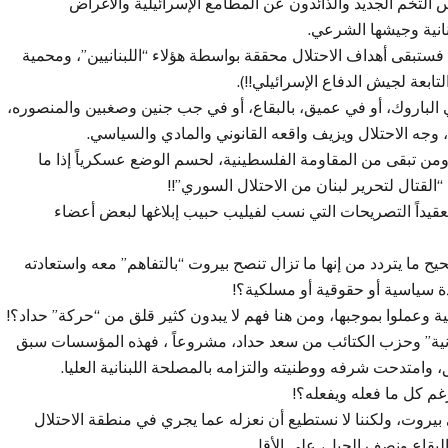
التخم الجديد والذائدون عن المطامع الإسرائيلية والأغراض
نانية وجيشها الشرعي.
ستبقى أهداف الاحتلال محققة بواسطة هؤلاء “اللبنانيين”، ومحمية
تابعة لجيش الدفاع الإسرائيلي!!).
ي الباروك، أو في عميق، بالبقاع، أو في جب جنين وصغبين والمنصوره،
، وجه الاحتلال ويزيف واقعه القانوني والمادي والسياسي.
 ومن تبقى من المقاومة الفلسطينية، لحسم الوضع عسكرياً إذا ما
لقتال لتحرير لبنان من الاحتلال السوري”!!
تعقيداً التصريحات التي نسب لفيليب حبيب إبلاغها لبعض أعضاء
ما يتردد من إنها ما تزال تنصح بيروت “بالتفاهم” معه واستعادته
ة سياسية أو حقوقية أو مسلكية؟!
وعملوا بموجبها، ومن هنا فهم لا يبدون كثير قلق من “حركة” حداد؟!
بنانية” وحزب الكتائب من سعد حداد، مشروعاً ، فهذه المؤسسات سبق
، وامتدحت شرفه ووطنيته والتزامه بالمصلحة اللبنانية العليا.
غم كل ما فعله ويفعله؟!
 بيروت، ولكننا لا نستطيع أن نعزله عما يجري في منطقة الاحتلال
بقاع ونصف الجبل، على الأقل.