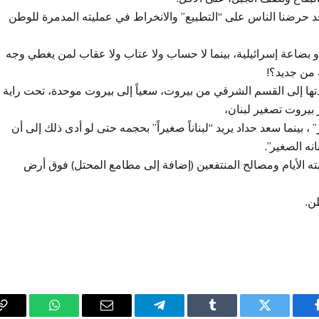
 حرضنا الناس على “التطبيع” والانخراط في عمليته المدمرة للوطن
 بضاعة إسرائيلية، بينما لا حساب ولا عتاب ولا عقاب لمن يغطي وجه
ة من جديد؟!
دتها إلى القسم الشرقي من بيروت، سعياً إلى بيروت موحدة، تحت راية
 بيروت تصغير لبنان،
، بينما سعد حداد يريد “لبناناً صغيراً” بحجمه حتى لو أدى ذلك إلى أن
نه الصغير”.
ه الأيام ومصالح المنتفعين (إضافة إلى مطامع المحتل) فوق أرض
ن.
فيسبوك
تويتر
Tumblr
تيلقرام
البريد
واتساب
y