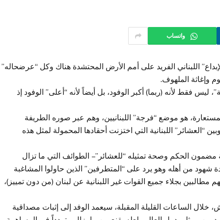
واتساب
بداع” اللبناني الفريد على أمم الأرض المحتشدة هناك وكل “عرضحاله”
م وإغاثة الملهوف.
، ليس فقط لأنه (ربما) أكبر الوفود، بل أيضاً لأنه “أعلى” الوفود إذ
 المستعارة، هو موضع “فرجة” اللبنانيين، وهم عبر صوره الطريفة
ن “العشائر” اللبنانية التي اختزنت أحقادها المحمولة لمثل هذه
بة مضمون الحكم وصحة تمثيله “للعشائر” – الطوائف التي ما تزال
 شهود من أهله وهو يرد على “المتطرفين” الذين حاولوا المشاغبة
مطالبين بجلاء جميع القوات غير اللبنانية عن لبنان (من دون تمييز)،
، خلال الساعات القليلة المقبلة، سيعمد الوفد إلى إثبات مصداقية
د من ممثلي دول العالم، لعله يقنع من ما يزال متردداً في المساهمة