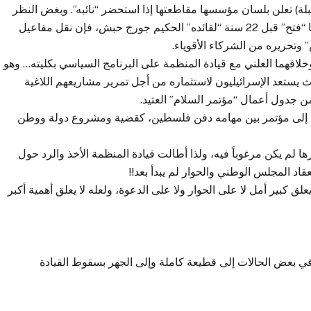
لة) تعلن بلسان مؤسسها مقاطعتها إذا استحضر “نائبه”. وبغض النظر
عن أن نايف حواتمه يشرب اليوم من الكأس ذاتها التي سقتها “فتح” قبل 22 سنة “لقائده” الحكيم جورج حبش، فإن نقل مفاعيل
 وتحريره من الشركاء الأقوياء.
لافهما العلني مع قيادة المنظمة على البرنامج السياسي بكليته… وهو
ث يستعد الإسرائيليون لاستثماره من أجل تمرير مشاريعهم اللاغية
ن جدول أعمال “مؤتمر السلام” العتيد.
هب إلى مؤتمر بين مهامه دفن فلسطين، كقضية ومشروع دولة ووطن
 لم يكن مرغوباً فيه، ولذا أطالت قيادة المنظمة الأخذ والرد حول
د المجلس الوطني والحوار لم يبدأ بعد!!
لق كبير أمل لا على الحوار ولا على الدعوة، ولعله لا يعلق أهمية أكبر
في بعض الحالات إلى قطيعة كاملة وإلى الجهر بسقوط القيادة