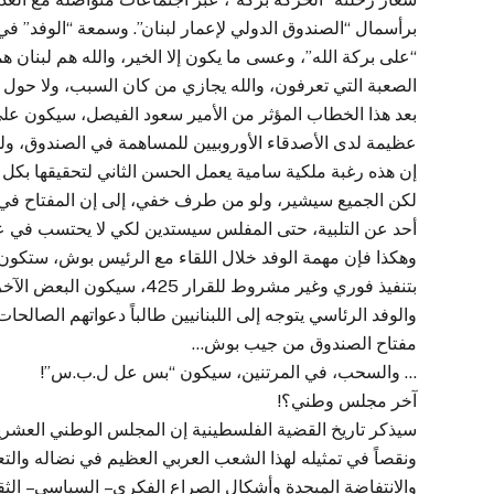
برأسمال “الصندوق الدولي لإعمار لبنان”. وسمعة “الوفد” في
“على بركة الله”، وعسى ما يكون إلا الخير، والله هم لبنان ه
الصعبة التي تعرفون، والله يجازي من كان السبب، ولا حول ولا 
بعد هذا الخطاب المؤثر من الأمير سعود الفيصل، سيكون على “
عظيمة لدى الأصدقاء الأوروبيين للمساهمة في الصندوق، ول
إن هذه رغبة ملكية سامية يعمل الحسن الثاني لتحقيقها بكل هم
لكن الجميع سيشير، ولو من طرف خفي، إلى إن المفتاح في ي
أحد عن التلبية، حتى المفلس سيستدين لكي لا يحتسب في عداد
وهكذا فإن مهمة الوفد خلال اللقاء مع الرئيس بوش، ستكون 
بتنفيذ فوري وغير مشروط للقرار 425، سيكون البعض الآخر منهمكاً في الترتيب لنشل مفتاح الصندوق من جيبه الخلفي.
والوفد الرئاسي يتوجه إلى اللبنانيين طالباً دعواتهم الصا
مفتاح الصندوق من جيب بوش…
… والسحب، في المرتنين، سيكون “بس عل ل.ب.س”!
آخر مجلس وطني؟!
سيذكر تاريخ القضية الفلسطينية إن المجلس الوطني العشرين، 
ونقصاً في تمثيله لهذا الشعب العربي العظيم في نضاله وال
والانتفاضة الميجدة وأشكال الصراع الفكري – السياسي – الثق