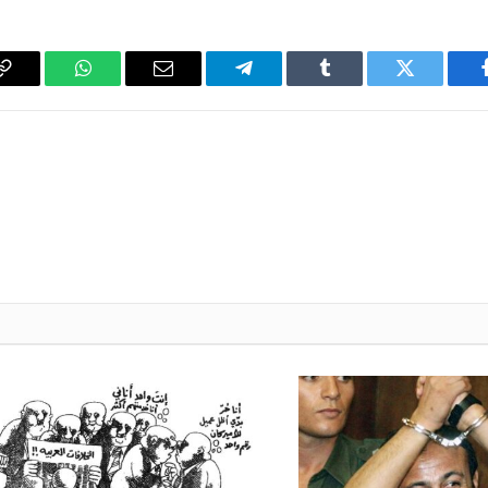
فيسبوك
تويتر
Tumblr
تيلقرام
البريد
واتساب
y
الإلكتروني
k