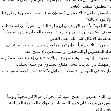
 “التطبيق” طبقت الآفاق.
منا، ونحن ما نريده إلا عمران كله، وإن شاء الله ما نقصر برغم ظروفنا
قوة إلا بالله”.
الداعية” الأخضر الإبراهيمي أن يطرح البدائل مشيراً إلى استعدادات
سوف يستشهد برديفه وزير خارجية المغرب الفيلالي فيشهد له مؤكداً
ة، بعد الاتكال على الله العلي القدير.
د من “ستلتقون غداً”، فإن “هو أوما صار”، وإن هو طلب لم يتخلف
 المقصرين أو المتخلفين أو المتمنعين ، لا سمح الله.
مزدوجة، إذ بينما سيشاغله بعضهم بالالحاح على إعطاء ضمانة مكتوبة
لحات لينجح في المهمتين: فيسحب إسرائيل و”لحدها” من الجنوب، ويسحب
الذي يفترض أن يفتتح اليوم في الجزائر، هو الأكثر شحوباً وبؤساً
تعيش في قدرته على تثمير التضحيات وبطولات المقاومة المسلحة
افي كافة.