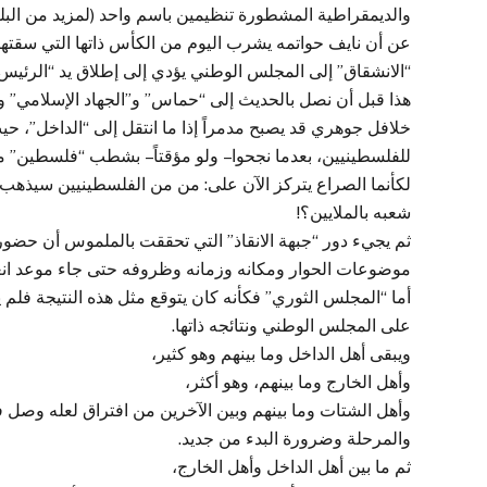
والديمقراطية المشطورة تنظيمين باسم واحد (لمزيد من البلب
“الانشقاق” إلى المجلس الوطني يؤدي إلى إطلاق يد “الرئيس”
هذا قبل أن نصل بالحديث إلى “حماس” و”الجهاد الإسلامي” وخ
خلافل جوهري قد يصبح مدمراً إذا ما انتقل إلى “الداخل”، حي
للفلسطينيين، بعدما نجحوا – ولو مؤقتاً – بشطب “فلسطين” م
لكأنما الصراع يتركز الآن على: من من الفلسطينيين سيذ
شعبه بالملايين؟!
ثم يجيء دور “جبهة الانقاذ” التي تحققت بالملموس أن حضورها
موضوعات الحوار ومكانه وزمانه وظروفه حتى جاء موعد انعقا
أما “المجلس الثوري” فكأنه كان يتوقع مثل هذه النتيجة فلم يع
على المجلس الوطني ونتائجه ذاتها.
ويبقى أهل الداخل وما بينهم وهو كثير،
وأهل الخارج وما بينهم، وهو أكثر،
وأهل الشتات وما بينهم وبين الآخرين من افتراق لعله وصل 
والمرحلة وضرورة البدء من جديد.
ثم ما بين أهل الداخل وأهل الخارج،