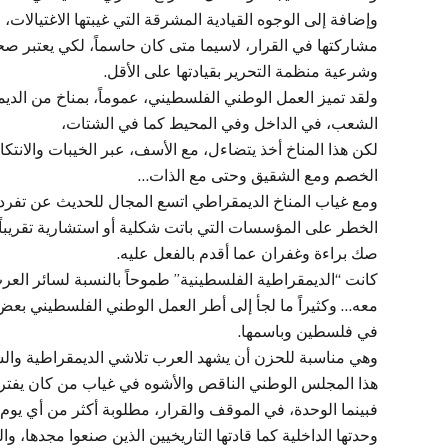
وإضافة إلى الوجوه القيادية المشرقة التي غيبتها الاغتيالات
مشاركتها في القرار، لاسيما متى كان حاسماً، لكي يعتبر صح
وشرعية منظمة التحرير بقيادتها على الأقل.
ولقد تميز العمل الوطني الفلسطيني، عموماً، بمناخ من ال
الشعب، في الداخل وفي المحيط كما في الشتات،
لكن هذا المناخ أخذ يتضاءل، مع الأسف، عبر الخيبات والانتكاس
الخصم ومع الشقيق وحتى مع الذات…
ومع غياب المناخ الديمقراطي اتسع المجال للحديث عن تفرد ا
الخطر على المؤسسات التي باتت شكلية أو استشارية تقريباً، ي
صك براءة وغفران عما أقدم بالفعل عليه.
كانت “الديمقراطية الفلسطينية” طموحاً بالنسبة لسائر العرب 
معه… وكثيراً ما لجأ إلى أطر العمل الوطني الفلسطيني بعض 
في فلسطين وباسمها.
وهي مناسبة للحزن أن يشهد العرب تلاشي الديمقراطية والشو
هذا المجلس الوطني الناقص والأشوه في غياب من كان يفترض أ
فبينما الوحدة، في الموقف والقرار، مطلوبة أكثر من أي يوم
وحدتها الداخلية كما قادتها التاريخيين الذين صنعوا مجدها،