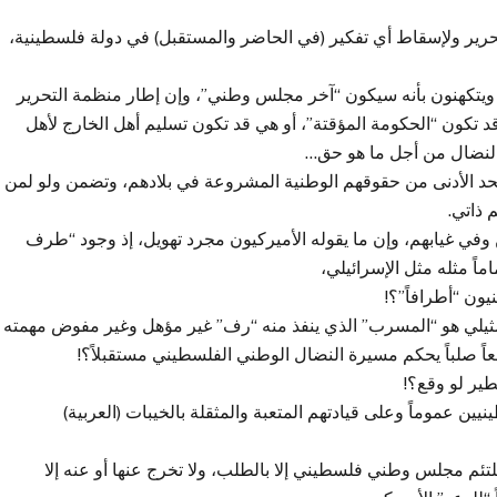
التحرير ولإسقاط أي تفكير (في الحاضر والمستقبل) في دولة فلسطينية،
ويتكهنون بأنه سيكون “آخر مجلس وطني”، وإن إطار منظمة التحرير
 قد تكون “الحكومة المؤقتة”، أو هي قد تكون تسليم أهل الخارج لأهل
 النضال من أجل ما هو حق…
د الأدنى من حقوقهم الوطنية المشروعة في بلادهم، وتضمن ولو لمن
 ذاتي.
وفي غيابهم، وإن ما يقوله الأميركيون مجرد تهويل، إذ وجود “طرف
ً مثله مثل الإسرائيلي،
ون “أطرافاً”؟!
تمثيلي هو “المسرب” الذي ينفذ منه “رف” غير مؤهل وغير مفوض مهمته
قعاً صلباً يحكم مسيرة النضال الوطني الفلسطيني مستقبلاً؟!
ير لو وقع؟!
ين عموماً وعلى قيادتهم المتعبة والمثقلة بالخيبات (العربية)
ا يلتئم مجلس وطني فلسطيني إلا بالطلب، ولا تخرج عنها أو عنه إلا