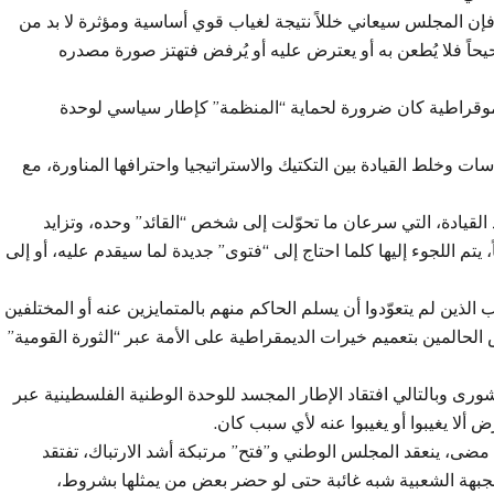
، فإن المجلس سيعاني خللاً نتيجة لغياب قوي أساسية ومؤثرة لا بد من
يحاً فلا يُطعن به أو يعترض عليه أو يُرفض فتهتز صورة مصدره
ديموقراطية كان ضرورة لحماية “المنظمة” كإطار سياسي لوحدة
ات وخلط القيادة بين التكتيك والاستراتيجيا واحترافها المناورة، مع
لقيادة، التي سرعان ما تحوّلت إلى شخص “القائد” وحده، وتزايد
تم اللجوء إليها كلما احتاج إلى “فتوى” جديدة لما سيقدم عليه، أو إلى
الذين لم يتعوّدوا أن يسلم الحاكم منهم بالمتمايزين عنه أو المختلفين
الحالمين بتعميم خيرات الديمقراطية على الأمة عبر “الثورة القومية”
رى وبالتالي افتقاد الإطار المجسد للوحدة الوطنية الفلسطينية عبر
لا يغيبوا أو يغيبوا عنه لأي سبب كان.
 مضى، ينعقد المجلس الوطني و”فتح” مرتبكة أشد الارتباك، تفتقد
 والجبهة الشعبية شبه غائبة حتى لو حضر بعض من يمثلها بشروط،