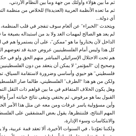
ثم ما بين هؤلاء وأولئك من جهة وما بين النظام الأردني،
ثم ما تعده الأنظمة العربية (العديدة!!) للخلاص من منظمة 
أي دولة…
ويتحدث “الخبراء” عن ألغام سوف تنفجر في قلب المنظمة، 
لم يعد هو الصالح لمهمات الغد ولا بد من استبداله بصيغة ما
الداخل لأن يختاروا ما هو “ممكن”، على أن يستمروا هم في
كل هذا وليس أمام الفلسطينيين عروض جدية قد تعوضهم الح
هم تحت الاحتلال الإسرائيلي المباشر منهم الحق ولو في حكم
وصحيح إن “المؤتمر” لا يمكن أن ينعقد من دون الفلسطينيين 
فلسطيني” هو حيوي وأساسي وضرورة لاستقامة السياق، تماما
ولكن من هو هذا “الطرف” الفلسطيني، طالما صار الفلسطيني
وهل يكون الخلاف المتفاقم في ما بين قواهم ذات الثقل ال
القبول بما هو مرفوض، ثم يختفي وتبقى نتائج خيانته أمراً وا
وأين مسؤولية ياسر عرفات ومن معه عن مثل هذا الأمر الخط
المهم النتائج، فلننتظرها، يقول بعض المشفقين على الفلسطيني
والانتكاسات وسوء الإدارة،
ولكننا تعوّدنا ، في السنوات الأخيرة، ألا تعقد قمة عربية، ول