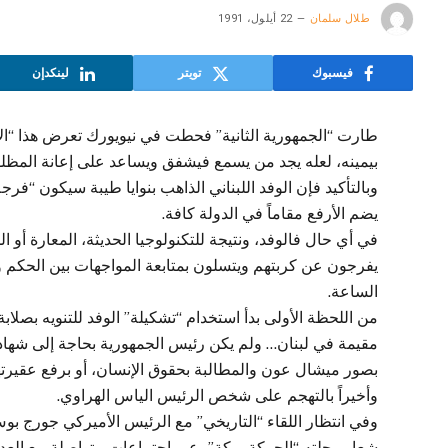
طلال سلمان
22 أيلول، 1991
فيسبوك
تويتر
لينكدإن
طارت “الجمهورية الثانية” فحطت في نيويورك تعرض هذا “الإ
بيمينه، لعله يجد من يسمع فيشفق ويساعد على إعانة المظلو
وبالتأكيد فإن الوفد اللبناني الذاهب بنوايا طيبة سيكون “فرجة”
يضم الأرفع مقاماً في الدولة كافة.
في أي حال فالوفد، ونتيجة للتكنولوجيا الحديثة، المعارة أو
يفرجون عن كربتهم ويتسلون بمتابعة المواجهات بين الحكم وبي
الساعة.
من اللحظة الأولى بدأ استخدام “تشكيلة” الوفد للتنويه بصلا
مقيمة في لبنان… ولم يكن رئيس الجمهورية بحاجة إلى شهادة
بصور ميشال عون والمطالبة بحقوق الإنسان، أو برفع عقيرتهم 
وأخيراً بالتهجم على شخص الرئيس الياس الهراوي.
وفي انتظار اللقاء “التاريخي” مع الرئيس الأميركي جورج بوش
شعار رحلته “الحركة بركة”، عبر اجتماعات متواصلة مع العدي