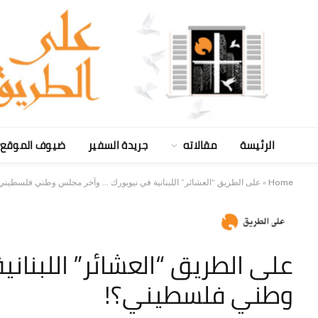
الرئيسة
مقالاته
جريدة السفير
ضيوف الموقع
Home
»
على الطريق “العشائر” اللبنانية في نيويورك … وآخر مجلس وطني فلسطيني
على الطريق “العشائر” اللبنان
وطني فلسطيني؟!