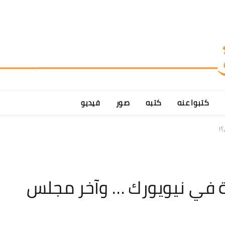
كتبوا عنه
كتبه
صور
فيديو
؟!
ية في نيويورك … وآخر مجلس