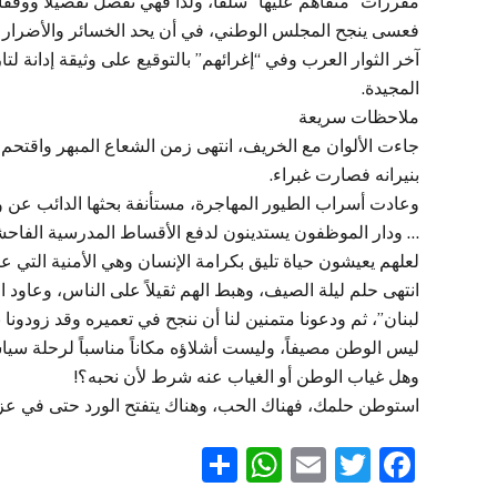
مقررات “متفاهم عليها” سلفاً، ولذا فهي تفصل تفصيلاً ووفقاً 
فعسى ينجح المجلس الوطني، في أن يحد الخسائر والأضرار ول
آخر الثوار العرب وفي “إغرائهم” بالتوقيع على وثيقة إدانة 
المجيدة.
ملاحظات سريعة
جاءت الألوان مع الخريف، انتهى زمن الشعاع المبهر واقتحم 
بنيرانه فصارت غبراء.
وعادت أسراب الطيور المهاجرة، مستأنفة بحثها الدائب عن وط
… ودار الموظفون يستدينون لدفع الأقساط المدرسية الفاحشةن
لعلهم يعيشون حياة تليق بكرامة الإنسان وهي الأمنية التي عز ع
انتهى حلم ليلة الصيف، وهبط الهم ثقيلاً على الناس، وعاود ال
لبنان”، ثم ودعونا متمنين لنا أن ننجح في تعميره وقد زودونا 
ليس الوطن مصيفاً، وليست أشلاؤه مكاناً مناسباً لرحلة سي
وهل غياب الوطن أو الغياب عنه شرط لأن نحبه؟!
استوطن حلمك، فهناك الحب، وهناك يتفتح الورد حتى في عز
WhatsApp
Share
Email
Twitter
Facebook