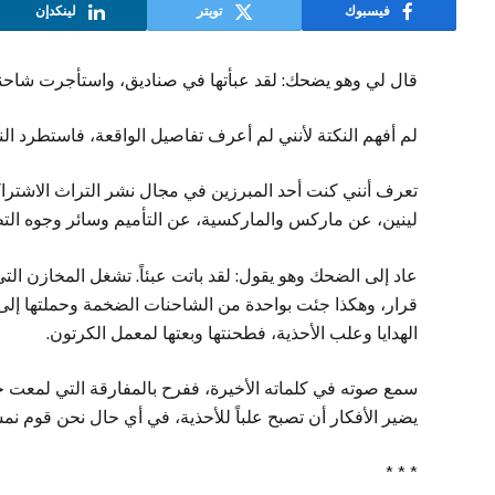
فيسبوك
تويتر
لينكدإن
قال لي وهو يضحك: لقد عبأتها في صناديق، واستأجرت شاحنة
لم أفهم النكتة لأنني لم أعرف تفاصيل الواقعة، فاستطرد ال
تعرف أنني كنت أحد المبرزين في مجال نشر التراث الاشترا
لينين، عن ماركس والماركسية، عن التأميم وسائر وجوه التطب
عاد إلى الضحك وهو يقول: لقد باتت عبئاً. تشغل المخازن التي ت
قرار، وهكذا جئت بواحدة من الشاحنات الضخمة وحملتها إلى ”
الهدايا وعلب الأحذية، فطحنتها وبعتها لمعمل الكرتون.
سمع صوته في كلماته الأخيرة، ففرح بالمفارقة التي لمعت خل
يضير الأفكار أن تصبح علباً للأحذية، في أي حال نحن قوم ن
* * *