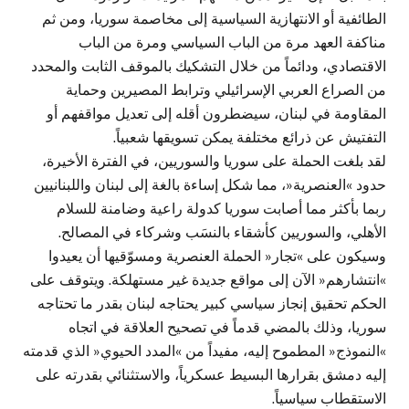
الطائفية أو الانتهازية السياسية إلى مخاصمة سوريا، ومن ثم
مناكفة العهد مرة من الباب السياسي ومرة من الباب
الاقتصادي، ودائماً من خلال التشكيك بالموقف الثابت والمحدد
من الصراع العربي الإسرائيلي وترابط المصيرين وحماية
المقاومة في لبنان، سيضطرون أقله إلى تعديل مواقفهم أو
التفتيش عن ذرائع مختلفة يمكن تسويقها شعبياً.
لقد بلغت الحملة على سوريا والسوريين، في الفترة الأخيرة،
حدود »العنصرية«، مما شكل إساءة بالغة إلى لبنان واللبنانيين
ربما بأكثر مما أصابت سوريا كدولة راعية وضامنة للسلام
الأهلي، والسوريين كأشقاء بالنسَب وشركاء في المصالح.
وسيكون على »تجار« الحملة العنصرية ومسوّقيها أن يعيدوا
»انتشارهم« الآن إلى مواقع جديدة غير مستهلكة. ويتوقف على
الحكم تحقيق إنجاز سياسي كبير يحتاجه لبنان بقدر ما تحتاجه
سوريا، وذلك بالمضي قدماً في تصحيح العلاقة في اتجاه
»النموذج« المطموح إليه، مفيداً من »المدد الحيوي« الذي قدمته
إليه دمشق بقرارها البسيط عسكرياً، والاستثنائي بقدرته على
الاستقطاب سياسياً.