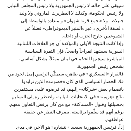
سيبقى على حاله: لا رئيس الجمهورية ولا رئيس المجلس النيابي
ولا رئيس الحكومة، وكذلك لا البطريرك الماروني ولا وليد
جنبلاط، ولا »تجمع قرنة شهوان« وامتداده بالواسطة إلى
»الضفة الأخرى« عبر »المنبر الديموقراطي« فضلاً عن
الشيوعيين خارج الحزب أو داخله.
وإذا كانت النتيجة الأولى والمؤكدة أن جو العلاقات اللبنانية
السورية سيشهد انفراجاً واضحاً، فإن الثمرة السياسية
المباشرة سيجنيها الحكم في لبنان ممثلاً، بشكل أساسي،
بشخص رئيس الجمهورية.
فالقرار »العسكري« في ظاهره سيمكّن الرئيس إميل لحود من
فك الحصار السياسي الذي كان »خصومه« الذين تزايدوا
بانضمام بعض »شركائه« إليهم، قد فرضوه عليه، مستثمرين
نتائج »هزيمته« في الانتخابات النيابية، واضطراره إلى التسليم
بحصيلتها وقبول »المساكنة« مع من كان يرفض التعاون معهم،
برغم أنهم قد سلّموا برئاسته، بصرف النظر عن حقيقة
عواطفهم.
إذاً، فرئيس الجمهورية سيعيد »انتشاره« هو الآخر، في مدى