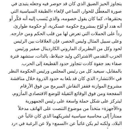
يتجاوز الحيز الضيق الذي كان قد حوصر فيه وجعله يتبدى في
صورة المعطِّل للحوار، الساعي لإلغاء »الطبقة السياسية التي
يحتقرها«، كما كان يقول خصومه، والذي يُنسب إليه أنه فكّر أو
أنه هدد أو لوّح بمشروع حكومة عسكرية، أو حكومة طوارئ،
رداً على الحملات التي تعرض لها من قلب الحكم ومن خارجه.
وعلى سبيل المثال وليس الحصر، فإن العلاقات بين الرئيس
لحود وكل من البطريرك الماروني الكاردينال صفير ورئيس
الحزب التقدمي الاشتراكي وليد جنبلاط، بالذات، ستشهد فترة
صفاء بعد جفوة كادت تتجاوز حدود القطيعة إلى الحرب.
بالمقابل، سيعيد كل من رئيس المجلس ورئيس الحكومة النظر
في »الانتشار« الذي كان قد بلغا به حدود الذروة خلال مناقشة
مشروع الموازنة فقفز النقاش المبرمج من فوق الأرقام
المفجعة ومن فوق الوقائع الثقيلة للوضع الاقتصادي المأزوم،
ليتركز على شكل حملة واسعة على رئيس الجمهورية
و»الأجهزة« متخذاً من موضوع التنصت على الهاتف مدخلاً
ممتازاً إلى محاسبة سياسية لشريكهما الذي كان غائباً عن
البلاد، ولكنه لم يكن غائباً عن »السمع« ولا عن الرغبة في »رد