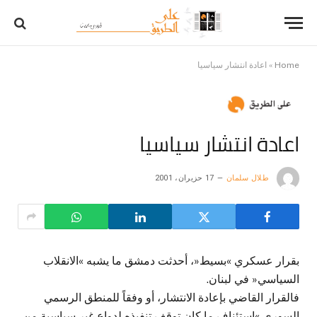
Home
»
اعادة انتشار سياسيا
اعادة انتشار سياسيا
طلال سلمان
17 حزيران، 2001
بقرار عسكري »بسيط«، أحدثت دمشق ما يشبه »الانقلاب
السياسي« في لبنان.
فالقرار القاضي بإعادة الانتشار، أو وفقاً للمنطق الرسمي
السوري »استئناف ما كان توقف تنفيذه لدواع غير سياسية من