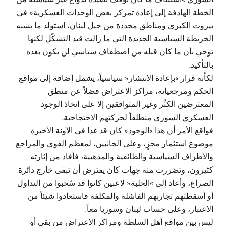
الخطة الهادفة إلى إعادة تمركز بعض الوحدات العسكرية« في
بيروت الكبرى ومناطق محددة من جبل لبنان، استولد ما يشبه
الخريطة السياسية الجديدة التي ما زالت قيد التشكّل لكنها
توحي بأن ما كان قبله من اصطفاف سياسي لن يكون بعده
بالتأكيد.
لكأنه قرار »بإعادة الانتشار« سياسياً، يشمل إضافة إلى مواقع
الحكم ومرجعياته، مراكز الاعتراض فضلاً عن منطق
المعترضين الكثُر وغير المتوافقين إلا على اتخاذ الوجود
العسكري السوري منطلقاً لحركتهم الاحتجاجية.
فواقع الأمر أن هذا »الوجود« كان قد غدا في الآونة الأخيرة
موضوع استثمار مجزٍ، وعلى الجانبين، لمعظم القوى والمراجع
والأطراف السياسية والطائفية والمذهبية، فأفاد من إثارته
كثيرون، وتضررت منه جهات كان يفترض أن تبقى خارج دائرة
الصراع، وأعاد إلى »الحلبة« لاعبين كانوا قد سُحبوا من التداول
أو أسقطتهم تجاربهم الفاشلة والمكلفة فاستعادوا شيئاً من
الاعتبار، وعلى حساب لبنان وسوريا معاً.
ليس بين مواقع أهل السلطة ومراكز الاعتراض من بقي أو