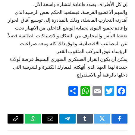
إن كل الأطراف بصدد »إعادة انتشار« واسعة الآن.
والمهم ألا تضيع الفرصة، فيستعيد الحكم بعض الرصيد الذي
أهدرته التجارب الفاشلة، وذلك بالمبادرة إلى توسيع آفاق الحوار
وإعادة تجميع القوى لحماية الوضع الداخلي من الانهيار تحت
ضغط اليأس والمخاوف من التفكك والاشتباكات الطائفية فضلاً
عن المصاعب الاقتصادية، وفوق ذلك كله ومعه صراعات
الرؤساء فوق المركب المثقوب القعر.
يمكن أن يكون القرار العسكري السوري البسيط فرصة لولادة
جديدة لهذا العهد الذي أنهكته المعارك الكثيرة والشرسة التي
دخلها بالرغبة أو بالاستدراج.
WhatsApp
Share
Email
Twitter
Facebook
فيسبوك
تويتر
Tumblr
تيلقرام
البريد
واتساب
Copy
الإلكتروني
Link