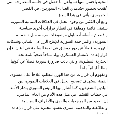
التحية بأحسن منها«… ولعل ما حصل في جلسة المصارحة التي
عُقدت بحضور »شاهدي العدل« السوريين، في القصر
الجمهوري، يأتي في هذا السياق.
ومع أن الكثير من وجوه الخلل في العلاقات اللبنانية السورية
ستبقى قائمة ومعلقة في انتظار قرارات أخرى سياسية
واقتصادية أساساً، تتناول موضوعات مزمنة مثل »العمالة
السورية« والمزاحمة السورية للإنتاج الزراعي اللبناني وشبكات
التهريب، فضلاً عن دور دمشق في لعبة السلطة في لبنان، فإن
قرار إعادة الانتشار العسكري يولد مناخاً صحياً للمعالجة
الجذرية المطلوبة، والتي باتت ضرورة سورية فضلاً عن كونها
مطلباً لبنانياً ملحاً.
ومفهوم أن قرارات من هذا الوزن تتطلب علاجاً على مستوى
القمة، يستهدف تصحيح الخلل في العلاقات النموذج، بين
البلدين الشقيقين، كما أشار إليها الرئيس السوري بشار الأسد
في خطاب القسَم، في مثل هذه الأيام من العام الماضي.
إن العديد من المرجعيات والقوى والأطراف السياسية
والطائفية والمذهبية، سترى نفسها مجبرة على قرار »بإعادة