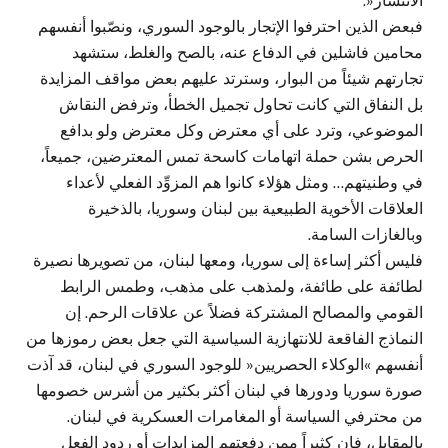
الانتشار«.
فبعض الذين احترفوا الإتجار بالوجود السوري، ونصّبوا أنفسهم
محامين فاشلين في الدفاع عنه، بالصح والغلط، ستشهد
تجارتهم شيئاً من البوار، وسترتد عليهم بعض مواقف المزايدة
بل النفاق التي كانت تحاول تجميل الخطأ، وترفض النقاش
الموضوعي، وترد على أي معترض وكل معترض ولو بدافع
الحرص بشن حملة اتهامات كاسحة تمس المعترضين، جميعاً،
في وطنيتهم… ومثل هؤلاء كانوا هم المزوِّد الفعلي لأعداء
العلاقات الأخوية الطبيعية بين لبنان وسوريا، بالذخيرة
وبالغازات السامة.
فليس أكثر إساءة إلى سوريا، ومعها لبنان، من تصويرها نصيرة
لطائفة على طائفة، ولمذهب على مذهب، وطمس الرابط
القومي والمصالح المشتركة فضلاً عن علاقات الرحم. إن
النماذج الفاقعة للانتهازية السياسية التي جعل بعض رموزها من
أنفسهم »الوكلاء الحصريين« للوجود السوري في لبنان، قد آذت
صورة سوريا ودورها في لبنان أكثر بكثير من أشرس خصومها
من محترفي السياسة أو المغامرات العسكرية في لبنان.
بالمقابل، فإن كثيراً ممن دفعتهم المزايدات أو ردود الفعل