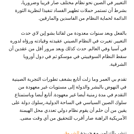
التغيير في الصين نحو نظام مختلف صار قريبا وضروريا،
بشرط أن تستمر حملات تطهير الفساد تنفيذا لنظرية الثورة
الدائمة لحماية النظام من الفاسدين والمارقين.
بالفعل وبعد سنوات معدودة من لقائنا بشو إين لاي حدث
التغيير. تغيرت في النظام الصيني عقيدته وقيادته ورؤاه لدوره
في آسيا وفي العالم. حدث كذلك وبعد مرور أقل من عقدين أن
سقط النظام السوفييتي في موسكو ثم في دول أوروبا
الشرقية.
تقدم بي العمر وما زلت أتابع بشغف تطورات التجربة الصينية
في النهوض بالبشر والدولة إلى مستويات غير معهودة من
التقدم في مدة زمنية أيضا غير معهودة. أتابع أيضا وباستمتاع
سلوك الصين السياسي في الساحة الدولية، ٍسلوك دولة على
يقين من أن حلم أن يقوم نظام دولي تعددي محل الهيمنة
الأمريكية الراهنة صار أقرب للتحقيق من أي وقت مضى.
تنشر بالتزامن مع جريدة
الشروق