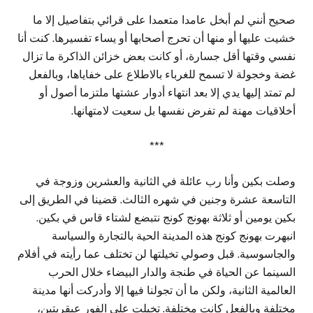
صحيح أنني لم أبخل عامدا متعمدا على قرائي بتفاصيل إلا ما
خشيت عليها أو منها أن تحرج أصحابها أو يساء تفسيرها. كنت أنا
نفسي وقتها أقل جسارة، أو كانت بعض خزائن الذاكرة ما تزال
غضة وخجولة لا تسمح للغرباء بالاطلاع على خفاياها، وبالفعل
لم تمتد إليها يدي إلا بعد انتهاء أدوار عشتها ملتزما أصول أو
أخلاقيات مهنة لم تفرض نفسها بل سعيت لامتهانها.
***
وصلت بكين وأنا رب عائلة في الثانية والعشرين وزوجة في
التاسعة عشرة وجنين في شهره الثالث. قضينا في الطريق إلى
بكين يومين أو ثلاثة بهونج كونج نتبضع لشتاء قاس في بكين.
انبهرت بهونج كونج هذه المدينة الحية بالتجارة والسياسة
والجاسوسية. قبل وصولي تخيلتها لن تختلف عما رأيته في أفلام
السينما عن الحياة في طنجة والدار البيضاء خلال الحرب
العالمية الثانية، ولكن ما أن تجولنا فيها إلا وأدركت أنها مدينة
مختلفة وبالفعل كانت مختلفة. تخيلت على الفور عبقريتين،