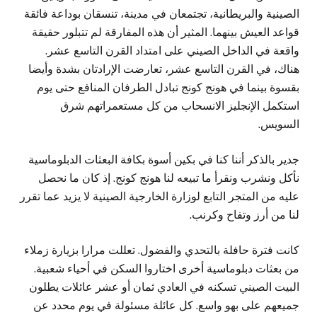
الصينية والبريطانية، تجتمعان في مدينة، تنسقان بوداعة فائقة
قواعد العيش بينهما. المثير أن هذه المفارقة لم تتبلور حقيقة
واقعة في الداخل الصيني على امتداد القرن التاسع عشر.
هناك، في القرن التاسع عشر، تعارضت الإرادتان بشدة وأيضا
بقسوة بينما في هونج كونج تبادل الطرفان المنافع حتى يوم
استكمل الإنجليز الانسحاب من كل مستعمراتهم شرق
السويس.
جدير بالذكر أننا كنا في بكين أسوة بكافة البعثات الدبلوماسية
نأكل ونشرب ونقرأ ما تبيعه لنا هونج كونج. إذ كان ما نحصل
عليه من المتجر التابع لوزارة الخارجية الصينية لا يزيد عما تقرر
لنا من أرز وتفاح وكرنب.
كانت فترة حافلة بالتحدي والفضول. تعللت مرارا بزيارة زملاء
من بعثات دبلوماسية أخرى اختاروا السكن في أحياء شعبية.
البيت الصيني تسكنه في العادي ثمان أو عشر عائلات يطلون
جميعهم على بهو واسع. كل عائلة مسئولة في يوم محدد عن