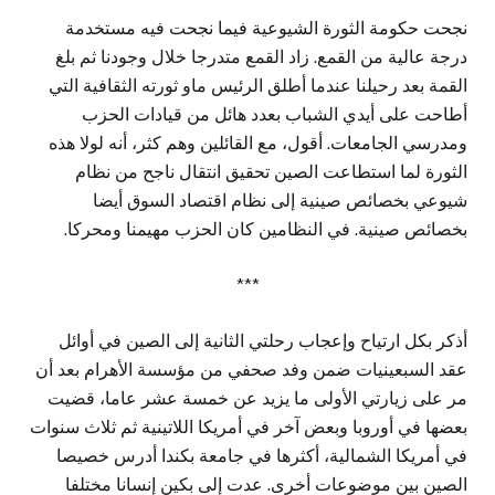
نجحت حكومة الثورة الشيوعية فيما نجحت فيه مستخدمة
درجة عالية من القمع. زاد القمع متدرجا خلال وجودنا ثم بلغ
القمة بعد رحيلنا عندما أطلق الرئيس ماو ثورته الثقافية التي
أطاحت على أيدي الشباب بعدد هائل من قيادات الحزب
ومدرسي الجامعات. أقول، مع القائلين وهم كثر، أنه لولا هذه
الثورة لما استطاعت الصين تحقيق انتقال ناجح من نظام
شيوعي بخصائص صينية إلى نظام اقتصاد السوق أيضا
بخصائص صينية. في النظامين كان الحزب مهيمنا ومحركا.
***
أذكر بكل ارتياح وإعجاب رحلتي الثانية إلى الصين في أوائل
عقد السبعينيات ضمن وفد صحفي من مؤسسة الأهرام بعد أن
مر على زيارتي الأولى ما يزيد عن خمسة عشر عاما، قضيت
بعضها في أوروبا وبعض آخر في أمريكا اللاتينية ثم ثلاث سنوات
في أمريكا الشمالية، أكثرها في جامعة بكندا أدرس خصيصا
الصين بين موضوعات أخرى. عدت إلى بكين إنسانا مختلفا