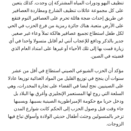
تنظيف البهو ودورات المياه المشتركة إن وجدت. كذلك يتعين
على كل مجموعة عائلات تنظيف الشارع ومطاردة العصافير
عن طريق إحداث ضجة هائلة تحرم على العصافير النوم فتقع
على الأرض متعبة. هناك جائزة رمزية من فرع الحزب في الحي
لكل طفل استطاع تجميع عصافير هالكة تملأ وعاء غير صغير.
جدير بالذكر ودافع للإعجاب أنني لم أقابل متسولا واحدا في أي
زيارة قمت بها إلى تلك الأحياء أو غيرها على امتداد العام الذي
قضيته في الصين.
مؤكد أن الحزب الشيوعي الصيني استطاع في أقل من عشر
سنوات أن ينجح في توزيع القليل من المواد الغذائية توزيعا عادلا
على الصينيين. نجح أيضا في القضاء على تجارة المخدرات، وهي
السلعة التي روج لها المستعمر الإنجليزي وأغرق بها البلاد بل
ودخل حربا مع حكومة الإمبراطورية الصينية بسببها. وبسببها
جاء وقت قبل وصول الحزب إلى الحكم كانت شوارع المدن
تزخر بالمتسولين وجثث أطفال حديثي الولادة وأسواق تباع فيها
الزوجات.