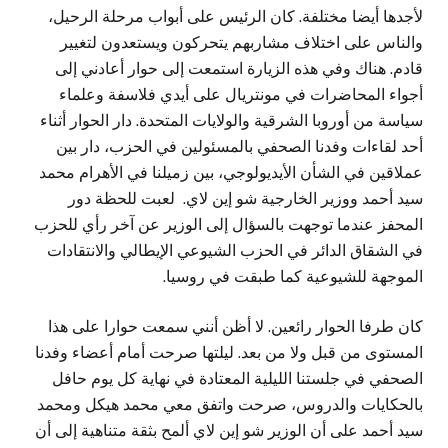
لأجدها أيضا مختلفة. كان الرئيس على أبواب مرحلة الرحيل،
والناس على اختلاف مشاربهم يتحركون ويستعدون لتغيير
قادم. هناك وفي هذه الزيارة استمعت إلى حوار أعادني إلى
أجواء المحاضرات في مونتريال على أيدي فلاسفة وعلماء
سياسة من أوروبا الشرقية والولايات المتحدة. دار الحوار أثناء
أحد لقاءات وفدنا الصحفي بالمسئولين في الحزب، دار بين
عملاقين في الشأن الأيديولوجي، بين زميلنا في الأهرام محمد
سيد أحمد ووزير الخارجية شو إين لاي. لعبت للحظة دور
المحفز عندما توجهت بالسؤال إلى الوزير عن آخر رأي للحزب
في الشقاق الدائر في الحزب الشيوعي الإيطالي والانتقادات
الموجهة للشيوعية كما طبقت في روسيا.
كان طرفا الحوار رائعين. لا أظن أنني سمعت حوارا على هذا
المستوى من قبل ولا من بعد. ليلتها صرحت أمام أعضاء وفدنا
الصحفي في جلستنا الليلية المعتادة في نهاية كل يوم حافل
بالحكايات والدروس، صرحت واتفق معي محمد هيكل ومحمد
سيد أحمد على أن الوزير شو إين لاي ألمح بثقة متناهية إلى أن